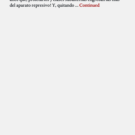
del aparato represivo! Y, quitando …
Continued
EMOSIDO ENGAÑADO:
Vandalizan el nuevo
memorial de La Almudena a
las victimas entre 1936 hasta
1944
10-09-2020
Germano Paris
¿Qué pasa aquí?
Delincuentes
Difusión
Memoria Histórica
Pill Golding