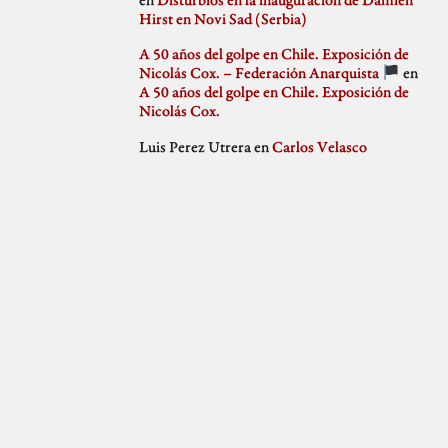
julio 2018
Hirst en Novi Sad (Serbia)
Weblog
junio 2018
mayo 2018
A 50 años del golpe en Chile. Exposición de
abril 2018
Nicolás Cox. – Federación Anarquista
en
marzo 2018
A 50 años del golpe en Chile. Exposición de
febrero 2018
Nicolás Cox.
enero 2018
Luis Perez Utrera
en
Carlos Velasco
diciembre 2017
noviembre 2017
octubre 2017
septiembre 2017
agosto 2017
julio 2017
junio 2017
mayo 2017
abril 2017
marzo 2017
febrero 2017
enero 2017
diciembre 2016
noviembre 2016
octubre 2016
septiembre 2016