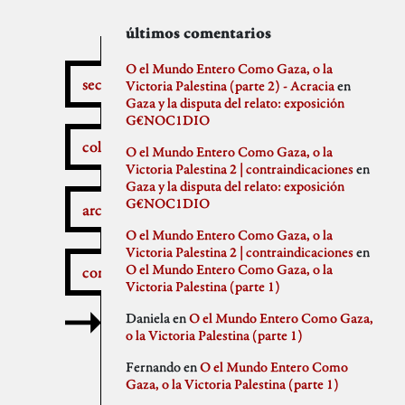
secciones
archivos
autores
últimos comentarios
febrero 2026
aitor
O el Mundo Entero Como Gaza, o la
secciones
enero 2026
Anna Antselovich
Victoria Palestina (parte 2) - Acracia
en
diciembre 2025
Anti Ochoa
Gaza y la disputa del relato: exposición
¿Qué pasa aquí?
noviembre 2025
Archivo De Castro
G€NOC1DIO
noviembre 2023
Chus Martinez
colaboradores
O el Mundo Entero Como Gaza, o la
septiembre 2023
claudia
Victoria Palestina 2 | contraindicaciones
en
julio 2023
Claudio Gallo
Gaza y la disputa del relato: exposición
febrero 2023
Daniel
Autobombo
G€NOC1DIO
junio 2022
Democracia
archivos
mayo 2022
dios
O el Mundo Entero Como Gaza, o la
abril 2022
elenapedrosa
Victoria Palestina 2 | contraindicaciones
en
marzo 2022
Germano Paris
O el Mundo Entero Como Gaza, o la
comentarios
mayo 2021
Gus-Man
Critica a la crítica
Victoria Palestina (parte 1)
abril 2021
Iren Txus
febrero 2021
Joaquín Ivars
Daniela
en
O el Mundo Entero Como Gaza,
enero 2021
Jose A. Miranda
o la Victoria Palestina (parte 1)
diciembre 2020
Julian Vidal
Delincuentes
noviembre 2020
monica
Fernando
en
O el Mundo Entero Como
octubre 2020
Noaz
Gaza, o la Victoria Palestina (parte 1)
septiembre 2020
Pablo