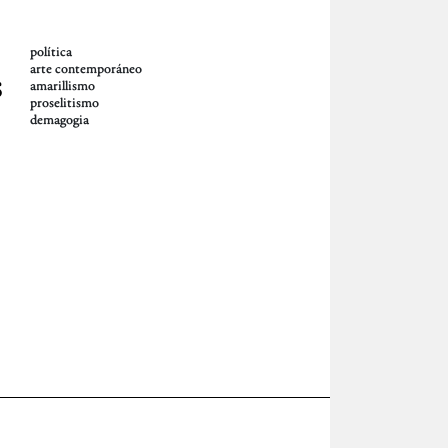
política
arte contemporáneo
s
amarillismo
proselitismo
demagogia