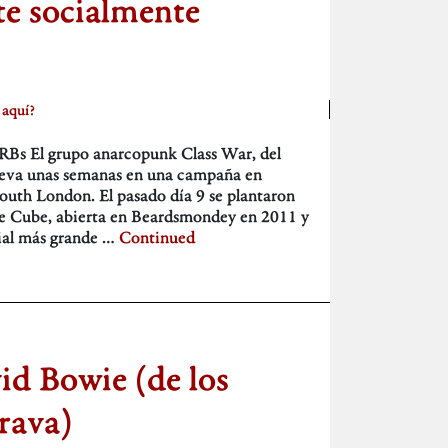
rte socialmente
 aquí?
s El grupo anarcopunk Class War, del
lleva unas semanas en una campaña en
South London. El pasado día 9 se plantaron
ite Cube, abierta en Beardsmondey en 2011 y
cial más grande …
Continued
d Bowie (de los
rava)