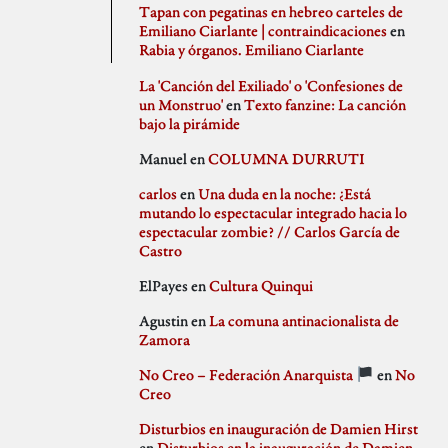
agosto 2020
PSJM
Tapan con pegatinas en hebreo carteles de
julio 2020
Queen of the Bongo
Emiliano Ciarlante | contraindicaciones
en
Difusión
junio 2020
Ruben Santiago
Rabia y órganos. Emiliano Ciarlante
mayo 2020
Santi Ochoa
abril 2020
Seccion Madrid
La 'Canción del Exiliado' o 'Confesiones de
marzo 2020
tipo gris
un Monstruo'
en
Texto fanzine: La canción
febrero 2020
bajo la pirámide
Idioteces
enero 2020
Manuel
en
COLUMNA DURRUTI
diciembre 2019
noviembre 2019
carlos
en
Una duda en la noche: ¿Está
octubre 2019
mutando lo espectacular integrado hacia lo
Memoria Histórica
septiembre 2019
espectacular zombie? // Carlos García de
julio 2019
Castro
junio 2019
mayo 2019
ElPayes
en
Cultura Quinqui
abril 2019
Pill Golding
marzo 2019
Agustin
en
La comuna antinacionalista de
febrero 2019
Zamora
enero 2019
diciembre 2018
No Creo – Federación Anarquista
en
No
noviembre 2018
Sin categoría
Creo
octubre 2018
septiembre 2018
Disturbios en inauguración de Damien Hirst
agosto 2018
en
Disturbios en la inauguración de Damien