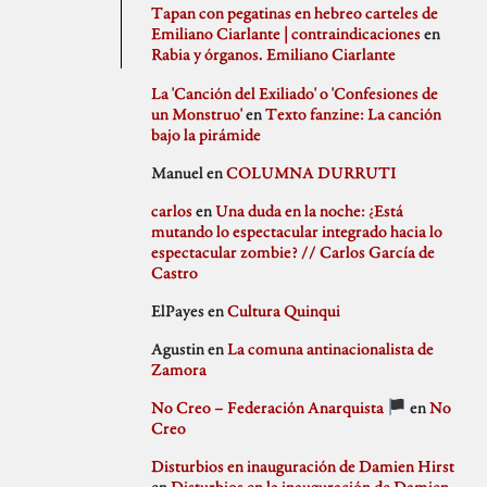
agosto 2020
PSJM
Tapan con pegatinas en hebreo carteles de
julio 2020
Queen of the Bongo
Emiliano Ciarlante | contraindicaciones
en
Difusión
junio 2020
Ruben Santiago
Rabia y órganos. Emiliano Ciarlante
mayo 2020
Santi Ochoa
abril 2020
Seccion Madrid
La 'Canción del Exiliado' o 'Confesiones de
marzo 2020
tipo gris
un Monstruo'
en
Texto fanzine: La canción
febrero 2020
bajo la pirámide
Idioteces
enero 2020
Manuel
en
COLUMNA DURRUTI
diciembre 2019
noviembre 2019
carlos
en
Una duda en la noche: ¿Está
octubre 2019
mutando lo espectacular integrado hacia lo
Memoria Histórica
septiembre 2019
espectacular zombie? // Carlos García de
julio 2019
Castro
junio 2019
mayo 2019
ElPayes
en
Cultura Quinqui
abril 2019
Pill Golding
marzo 2019
Agustin
en
La comuna antinacionalista de
febrero 2019
Zamora
enero 2019
diciembre 2018
No Creo – Federación Anarquista
en
No
noviembre 2018
Sin categoría
Creo
octubre 2018
septiembre 2018
Disturbios en inauguración de Damien Hirst
agosto 2018
en
Disturbios en la inauguración de Damien