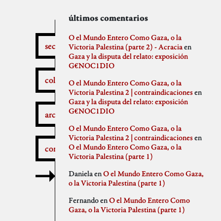
secciones
archivos
autores
últimos comentarios
febrero 2026
aitor
O el Mundo Entero Como Gaza, o la
secciones
enero 2026
Anna Antselovich
Victoria Palestina (parte 2) - Acracia
en
diciembre 2025
Anti Ochoa
Gaza y la disputa del relato: exposición
¿Qué pasa aquí?
noviembre 2025
Archivo De Castro
G€NOC1DIO
noviembre 2023
Chus Martinez
colaboradores
O el Mundo Entero Como Gaza, o la
septiembre 2023
claudia
Victoria Palestina 2 | contraindicaciones
en
julio 2023
Claudio Gallo
Gaza y la disputa del relato: exposición
febrero 2023
Daniel
Autobombo
G€NOC1DIO
junio 2022
Democracia
archivos
mayo 2022
dios
O el Mundo Entero Como Gaza, o la
abril 2022
elenapedrosa
Victoria Palestina 2 | contraindicaciones
en
marzo 2022
Germano Paris
O el Mundo Entero Como Gaza, o la
comentarios
mayo 2021
Gus-Man
Critica a la crítica
Victoria Palestina (parte 1)
abril 2021
Iren Txus
febrero 2021
Joaquín Ivars
Daniela
en
O el Mundo Entero Como Gaza,
enero 2021
Jose A. Miranda
o la Victoria Palestina (parte 1)
diciembre 2020
Julian Vidal
Delincuentes
noviembre 2020
monica
Fernando
en
O el Mundo Entero Como
octubre 2020
Noaz
Gaza, o la Victoria Palestina (parte 1)
septiembre 2020
Pablo