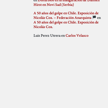
julio 2018
Hirst en Novi Sad (Serbia)
Weblog
junio 2018
mayo 2018
A 50 años del golpe en Chile. Exposición de
abril 2018
Nicolás Cox. – Federación Anarquista
en
marzo 2018
A 50 años del golpe en Chile. Exposición de
febrero 2018
Nicolás Cox.
enero 2018
Luis Perez Utrera
en
Carlos Velasco
diciembre 2017
noviembre 2017
octubre 2017
septiembre 2017
agosto 2017
julio 2017
junio 2017
mayo 2017
abril 2017
marzo 2017
febrero 2017
enero 2017
diciembre 2016
noviembre 2016
octubre 2016
septiembre 2016