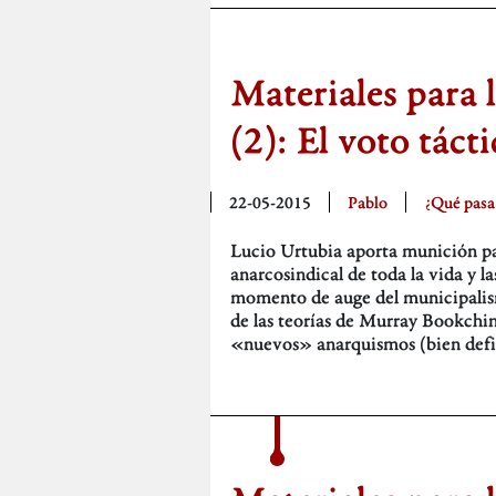
Materiales para 
(2): El voto táct
22-05-2015
Pablo
¿Qué pasa
Lucio Urtubia aporta munición par
anarcosindical de toda la vida y l
momento de auge del municipalismo
de las teorías de Murray Bookchin.
«nuevos» anarquismos (bien def