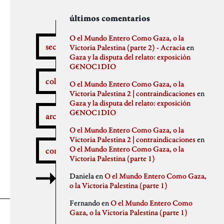
secciones
archivos
autores
últimos comentarios
febrero 2026
aitor
O el Mundo Entero Como Gaza, o la
secciones
enero 2026
Anna Antselovich
Victoria Palestina (parte 2) - Acracia
en
diciembre 2025
Anti Ochoa
Gaza y la disputa del relato: exposición
¿Qué pasa aquí?
noviembre 2025
Archivo De Castro
G€NOC1DIO
noviembre 2023
Chus Martinez
colaboradores
O el Mundo Entero Como Gaza, o la
septiembre 2023
claudia
Victoria Palestina 2 | contraindicaciones
en
julio 2023
Claudio Gallo
Gaza y la disputa del relato: exposición
febrero 2023
Daniel
Autobombo
G€NOC1DIO
junio 2022
Democracia
archivos
mayo 2022
dios
O el Mundo Entero Como Gaza, o la
abril 2022
elenapedrosa
Victoria Palestina 2 | contraindicaciones
en
marzo 2022
Germano Paris
O el Mundo Entero Como Gaza, o la
comentarios
mayo 2021
Gus-Man
Critica a la crítica
Victoria Palestina (parte 1)
abril 2021
Iren Txus
febrero 2021
Joaquín Ivars
Daniela
en
O el Mundo Entero Como Gaza,
enero 2021
Jose A. Miranda
o la Victoria Palestina (parte 1)
diciembre 2020
Julian Vidal
Delincuentes
noviembre 2020
monica
Fernando
en
O el Mundo Entero Como
octubre 2020
Noaz
Gaza, o la Victoria Palestina (parte 1)
septiembre 2020
Pablo