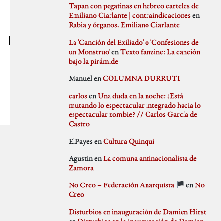
agosto 2020
PSJM
Tapan con pegatinas en hebreo carteles de
julio 2020
Queen of the Bongo
Emiliano Ciarlante | contraindicaciones
en
Difusión
junio 2020
Ruben Santiago
Rabia y órganos. Emiliano Ciarlante
mayo 2020
Santi Ochoa
abril 2020
Seccion Madrid
La 'Canción del Exiliado' o 'Confesiones de
marzo 2020
tipo gris
un Monstruo'
en
Texto fanzine: La canción
febrero 2020
bajo la pirámide
Idioteces
enero 2020
Manuel
en
COLUMNA DURRUTI
diciembre 2019
noviembre 2019
carlos
en
Una duda en la noche: ¿Está
octubre 2019
mutando lo espectacular integrado hacia lo
Memoria Histórica
septiembre 2019
espectacular zombie? // Carlos García de
julio 2019
Castro
junio 2019
mayo 2019
ElPayes
en
Cultura Quinqui
abril 2019
Pill Golding
marzo 2019
Agustin
en
La comuna antinacionalista de
febrero 2019
Zamora
enero 2019
diciembre 2018
No Creo – Federación Anarquista
en
No
noviembre 2018
Sin categoría
Creo
octubre 2018
septiembre 2018
Disturbios en inauguración de Damien Hirst
agosto 2018
en
Disturbios en la inauguración de Damien