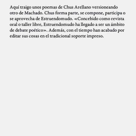
Aquí traigo unos poemas de Chus Arellano versioneando
otro de Machado. Chus forma parte, se compone, participa o
se aprovecha de Estruendomudo. «Concebido como revista
oral o taller libre, Estruendomudo ha llegado a ser un ámbito
de debate poético». Además, con el tiempo han acabado por
editar sus cosas en el tradicional soporte impreso.
ABC en 1936
5-04-2004
Pablo
Memoria Histórica
Queremos inaugurar una nueva sección del weblog
Contraindicaciones, que llamaremos «Memoria Histórica».
Una sección dedicada a la recuperación del pasado en un
tiempo como el actual. de perpetuo presente. Para empezar,
os traemos la cabecera del diario ABC en los años treinta.