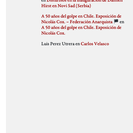
julio 2018
Hirst en Novi Sad (Serbia)
Weblog
junio 2018
mayo 2018
A 50 años del golpe en Chile. Exposición de
abril 2018
Nicolás Cox. – Federación Anarquista
en
marzo 2018
A 50 años del golpe en Chile. Exposición de
febrero 2018
Nicolás Cox.
enero 2018
Luis Perez Utrera
en
Carlos Velasco
diciembre 2017
noviembre 2017
octubre 2017
septiembre 2017
agosto 2017
julio 2017
junio 2017
mayo 2017
abril 2017
marzo 2017
febrero 2017
enero 2017
diciembre 2016
noviembre 2016
octubre 2016
septiembre 2016