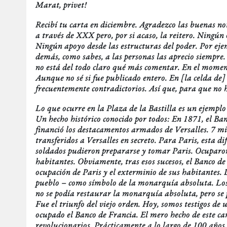
Marat, privet!
Recibí tu carta en diciembre. Agradezco las buenas not
a través de XXX pero, por si acaso, la reitero. Ning
Ningún apoyo desde las estructuras del poder. Por ejem
demás, como sabes, a las personas las aprecio siempre
no está del todo claro qué más comentar. En el momento 
Aunque no sé si fue publicado entero. En [la celda de]
frecuentemente contradictorios. Así que, para que no 
Lo que ocurre en la Plaza de la Bastilla es un ejemplo
Un hecho histórico conocido por todos: En 1871, el Ban
financió los destacamentos armados de Versalles. 7 mi
transferidos a Versalles en secreto. Para Paris, esta di
soldados pudieron prepararse y tomar Paris. Ocuparo
habitantes. Obviamente, tras esos sucesos, el Banco de
ocupación de Paris y el exterminio de sus habitantes. 
pueblo – como símbolo de la monarquía absoluta. Los v
no se podía restaurar la monarquía absoluta, pero se 
Fue el triunfo del viejo orden. Hoy, somos testigos de
ocupado el Banco de Francia. El mero hecho de este cam
revolucionarios. Prácticamente a lo largo de 100 años,