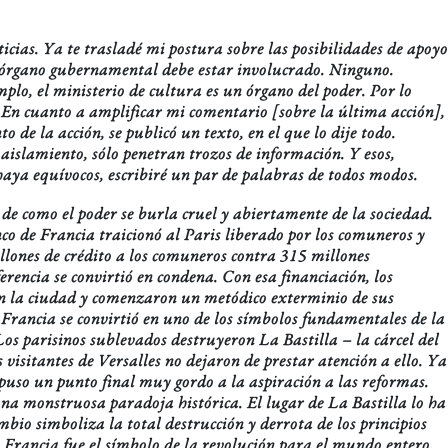
icias. Ya te trasladé mi postura sobre las posibilidades de apoyo
ún órgano gubernamental debe estar involucrado. Ninguno.
plo, el ministerio de cultura es un órgano del poder. Por lo
. En cuanto a amplificar mi comentario [sobre la última acción],
de la acción, se publicó un texto, en el que lo dije todo.
 aislamiento, sólo penetran trozos de información. Y esos,
haya equívocos, escribiré un par de palabras de todos modos.
 de como el poder se burla cruel y abiertamente de la sociedad.
co de Francia traicionó al Paris liberado por los comuneros y
llones de crédito a los comuneros contra 315 millones
ferencia se convirtió en condena. Con esa financiación, los
n la ciudad y comenzaron un metódico exterminio de sus
 Francia se convirtió en uno de los símbolos fundamentales de la
Los parisinos sublevados destruyeron La Bastilla – la cárcel del
isitantes de Versalles no dejaron de prestar atención a ello. Ya
puso un punto final muy gordo a la aspiración a las reformas.
 una monstruosa paradoja histórica. El lugar de La Bastilla lo ha
bio simboliza la total destrucción y derrota de los principios
 Francia fue el símbolo de la revolución para el mundo entero.