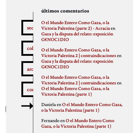
secciones
archivos
autores
últimos comentarios
febrero 2026
aitor
O el Mundo Entero Como Gaza, o la
secciones
enero 2026
Anna Antselovich
Victoria Palestina (parte 2) - Acracia
en
diciembre 2025
Anti Ochoa
Gaza y la disputa del relato: exposición
¿Qué pasa aquí?
noviembre 2025
Archivo De Castro
G€NOC1DIO
noviembre 2023
Chus Martinez
colaboradores
O el Mundo Entero Como Gaza, o la
septiembre 2023
claudia
Victoria Palestina 2 | contraindicaciones
en
julio 2023
Claudio Gallo
Gaza y la disputa del relato: exposición
febrero 2023
Daniel
Autobombo
G€NOC1DIO
junio 2022
Democracia
archivos
mayo 2022
dios
O el Mundo Entero Como Gaza, o la
abril 2022
elenapedrosa
Victoria Palestina 2 | contraindicaciones
en
marzo 2022
Germano Paris
O el Mundo Entero Como Gaza, o la
comentarios
mayo 2021
Gus-Man
Critica a la crítica
Victoria Palestina (parte 1)
abril 2021
Iren Txus
febrero 2021
Joaquín Ivars
Daniela
en
O el Mundo Entero Como Gaza,
enero 2021
Jose A. Miranda
o la Victoria Palestina (parte 1)
diciembre 2020
Julian Vidal
Delincuentes
noviembre 2020
monica
Fernando
en
O el Mundo Entero Como
octubre 2020
Noaz
Gaza, o la Victoria Palestina (parte 1)
septiembre 2020
Pablo