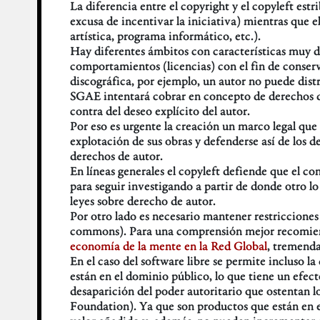
La diferencia entre el copyright y el copyleft est
excusa de incentivar la iniciativa) mientras que el
artística, programa informático, etc.).
Hay diferentes ámbitos con características muy dis
comportamientos (licencias) con el fin de conserva
discográfica, por ejemplo, un autor no puede distr
SGAE intentará cobrar en concepto de derechos de 
contra del deseo explícito del autor.
Por eso es urgente la creación un marco legal que 
explotación de sus obras y defenderse así de los 
derechos de autor.
En líneas generales el copyleft defiende que el 
para seguir investigando a partir de donde otro lo 
leyes sobre derecho de autor.
Por otro lado es necesario mantener restriccione
commons). Para una comprensión mejor recomiend
economía de la mente en la Red Global
, tremend
En el caso del software libre se permite incluso l
están en el dominio público, lo que tiene un efec
desaparición del poder autoritario que ostentan lo
Foundation). Ya que son productos que están en e