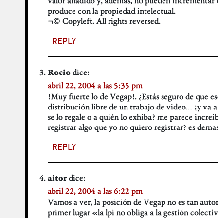
valor añadido y, además, no pueden incrementar el
produce con la propiedad intelectual.
¬© Copyleft. All rights reversed.
REPLY
dice:
Rocio
abril 22, 2004 a las 5:35 pm
!Muy fuerte lo de Vegap!. ¿Estás seguro de que es
distribución libre de un trabajo de video… ¿y va
se lo regale o a quién lo exhiba? me parece increi
registrar algo que yo no quiero registrar? es dema
REPLY
dice:
aitor
abril 22, 2004 a las 6:22 pm
Vamos a ver, la posición de Vegap no es tan autor
primer lugar «la lpi no obliga a la gestión colectiva