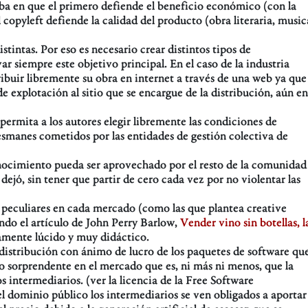
riba en que el primero defiende el beneficio económico (con la
 copyleft defiende la calidad del producto (obra literaria, music
tintas. Por eso es necesario crear distintos tipos de
r siempre este objetivo principal. En el caso de la industria
ibuir libremente su obra en internet a través de una web ya que 
explotación al sitio que se encargue de la distribución, aún en
permita a los autores elegir libremente las condiciones de
desmanes cometidos por las entidades de gestión colectiva de
conocimiento pueda ser aprovechado por el resto de la comunidad
dejó, sin tener que partir de cero cada vez por no violentar las
s peculiares en cada mercado (como las que plantea creative
o el artículo de John Perry Barlow,
Vender vino sin botellas, l
amente lúcido y muy didáctico.
a distribución con ánimo de lucro de los paquetes de software qu
to sorprendente en el mercado que es, ni más ni menos, que la
s intermediarios. (ver la licencia de la Free Software
l dominio público los intermediarios se ven obligados a aportar