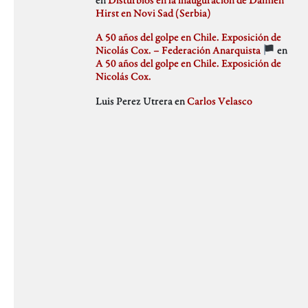
julio 2018
Hirst en Novi Sad (Serbia)
Weblog
junio 2018
mayo 2018
A 50 años del golpe en Chile. Exposición de
abril 2018
Nicolás Cox. – Federación Anarquista
en
marzo 2018
A 50 años del golpe en Chile. Exposición de
febrero 2018
Nicolás Cox.
enero 2018
Luis Perez Utrera
en
Carlos Velasco
diciembre 2017
noviembre 2017
octubre 2017
septiembre 2017
agosto 2017
julio 2017
junio 2017
mayo 2017
abril 2017
marzo 2017
febrero 2017
enero 2017
diciembre 2016
noviembre 2016
octubre 2016
septiembre 2016