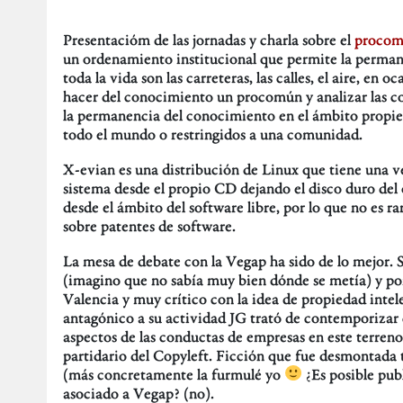
Presentacióm de las jornadas y charla sobre el
proco
un ordenamiento institucional que permite la perman
toda la vida son las carreteras, las calles, el aire, en 
hacer del conocimiento un procomún y analizar las co
la permanencia del conocimiento en el ámbito propie
todo el mundo o restringidos a una comunidad.
X-evian es una distribución de Linux que tiene una ve
sistema desde el propio CD dejando el disco duro del 
desde el ámbito del software libre, por lo que no es r
sobre patentes de software.
La mesa de debate con la Vegap ha sido de lo mejor. S
(imagino que no sabía muy bien dónde se metía) y po
Valencia y muy crítico con la idea de propiedad intel
antagónico a su actividad JG trató de contemporizar co
aspectos de las conductas de empresas en este terren
partidario del Copyleft. Ficción que fue desmontada 
(más concretamente la furmulé yo
¿Es posible pub
asociado a Vegap? (no).