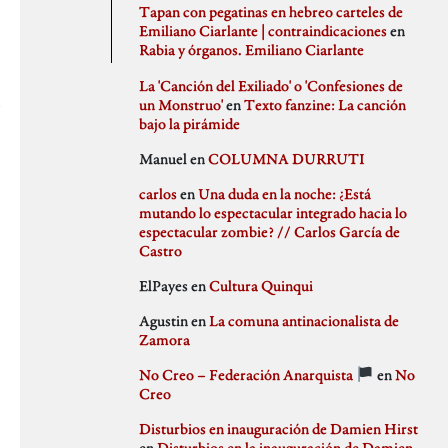
agosto 2020
PSJM
Tapan con pegatinas en hebreo carteles de
julio 2020
Queen of the Bongo
Emiliano Ciarlante | contraindicaciones
en
Difusión
junio 2020
Ruben Santiago
Rabia y órganos. Emiliano Ciarlante
mayo 2020
Santi Ochoa
abril 2020
Seccion Madrid
La 'Canción del Exiliado' o 'Confesiones de
marzo 2020
tipo gris
un Monstruo'
en
Texto fanzine: La canción
febrero 2020
bajo la pirámide
Idioteces
enero 2020
Manuel
en
COLUMNA DURRUTI
diciembre 2019
noviembre 2019
carlos
en
Una duda en la noche: ¿Está
octubre 2019
mutando lo espectacular integrado hacia lo
Memoria Histórica
septiembre 2019
espectacular zombie? // Carlos García de
julio 2019
Castro
junio 2019
mayo 2019
ElPayes
en
Cultura Quinqui
abril 2019
Pill Golding
marzo 2019
Agustin
en
La comuna antinacionalista de
febrero 2019
Zamora
enero 2019
diciembre 2018
No Creo – Federación Anarquista
en
No
noviembre 2018
Sin categoría
Creo
octubre 2018
septiembre 2018
Disturbios en inauguración de Damien Hirst
agosto 2018
en
Disturbios en la inauguración de Damien