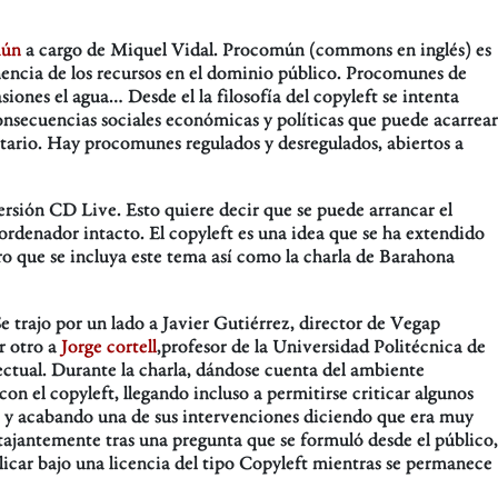
mún
a cargo de Miquel Vidal. Procomún (commons en inglés) es
encia de los recursos en el dominio público. Procomunes de
ocasiones el agua… Desde el la filosofía del copyleft se intenta
nsecuencias sociales económicas y políticas que puede acarrear
tario. Hay procomunes regulados y desregulados, abiertos a
rsión CD Live. Esto quiere decir que se puede arrancar el
ordenador intacto. El copyleft es una idea que se ha extendido
aro que se incluya este tema así como la charla de Barahona
e trajo por un lado a Javier Gutiérrez, director de Vegap
r otro a
Jorge cortell
,profesor de la Universidad Politécnica de
ectual. Durante la charla, dándose cuenta del ambiente
n el copyleft, llegando incluso a permitirse criticar algunos
o y acabando una de sus intervenciones diciendo que era muy
tajantemente tras una pregunta que se formuló desde el público,
licar bajo una licencia del tipo Copyleft mientras se permanece