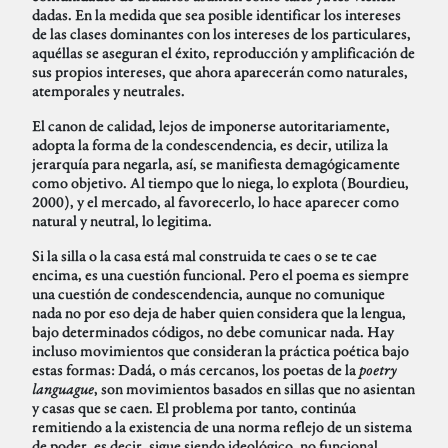
dadas. En la medida que sea posible identificar los intereses
de las clases dominantes con los intereses de los particulares,
aquéllas se aseguran el éxito, reproducción y amplificación de
sus propios intereses, que ahora aparecerán como naturales,
atemporales y neutrales.
El canon de calidad, lejos de imponerse autoritariamente,
adopta la forma de la condescendencia, es decir, utiliza la
jerarquía para negarla, así, se manifiesta demagógicamente
como objetivo. Al tiempo que lo niega, lo explota (Bourdieu,
2000), y el mercado, al favorecerlo, lo hace aparecer como
natural y neutral, lo legitima.
Si la silla o la casa está mal construida te caes o se te cae
encima, es una cuestión funcional. Pero el poema es siempre
una cuestión de condescendencia, aunque no comunique
nada no por eso deja de haber quien considera que la lengua,
bajo determinados códigos, no debe comunicar nada. Hay
incluso movimientos que consideran la práctica poética bajo
estas formas: Dadá, o más cercanos, los poetas de la
poetry
languague
, son movimientos basados en sillas que no asientan
y casas que se caen. El problema por tanto, continúa
remitiendo a la existencia de una norma reflejo de un sistema
de poder, es decir, sigue siendo ideológico, no funcional.