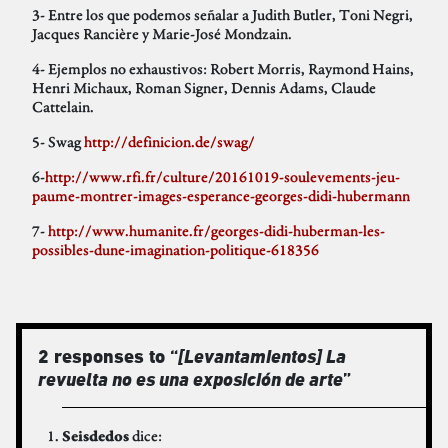
3- Entre los que podemos señalar a Judith Butler, Toni Negri,
Jacques Rancière y Marie-José Mondzain.
4- Ejemplos no exhaustivos: Robert Morris, Raymond Hains,
Henri Michaux, Roman Signer, Dennis Adams, Claude
Cattelain.
5- Swag
http://definicion.de/swag/
6-
http://www.rfi.fr/culture/20161019-soulevements-jeu-
paume-montrer-images-esperance-georges-didi-hubermann
7-
http://www.humanite.fr/georges-didi-huberman-les-
possibles-dune-imagination-politique-618356
2 responses to “
[Levantamientos] La
revuelta no es una exposición de arte
”
dice:
Seisdedos