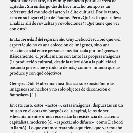
historiador del arte, no es muy conocido por su carrera de
agitador. Sin embargo desde hace mucho tiempo es un
referente del mundo del arte y la élite cultural. Por lo tanto,
está en su lugar: el Jeu de Paume. Pero ¿Qué es lo que le lleva
a hablar allí de revueltas y revoluciones? ¿Qué tiene que ver
con esto?
En
La sociedad del espectáculo
, Guy Debord escribió que «el
espectáculo no es una colección de imágenes, sino una
relación social entre personas mediatizada por imágenes.»
Básicamente, el problema no son tanto las propias imágenes
(la producción cultural, desde la televisión a la publicidad
pasando por el cine y todo lo demás) como el mundo que las
produce y con qué objetivos.
Georges Didi-Huberman justifica así su exposición: «las
imágenes son hechos y no sólo objetos de decoración o
fantasías» [1].
En este caso, estos «actos», estas imágenes, dispuestas en un
museo en el corazón burgués de la capital, lejos de ser
«levantamientos» nos recuerdan la resistencia del sistema
capitalista moderno (el «espectáculo difuso», como Debord
lo llamó). Lo que estamos tratando aquí tiene que ver mucho