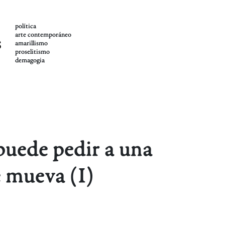
política
arte contemporáneo
s
amarillismo
proselitismo
demagogia
puede pedir a una
e mueva (I)