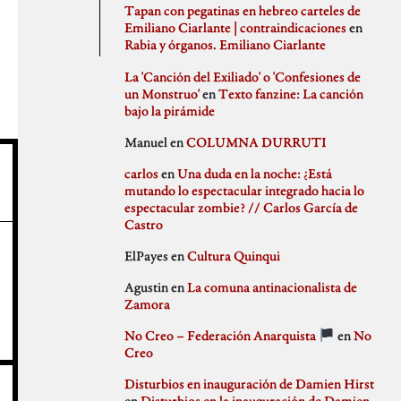
agosto 2020
PSJM
Tapan con pegatinas en hebreo carteles de
julio 2020
Queen of the Bongo
Emiliano Ciarlante | contraindicaciones
en
Difusión
junio 2020
Ruben Santiago
Rabia y órganos. Emiliano Ciarlante
mayo 2020
Santi Ochoa
abril 2020
Seccion Madrid
La 'Canción del Exiliado' o 'Confesiones de
marzo 2020
tipo gris
un Monstruo'
en
Texto fanzine: La canción
febrero 2020
bajo la pirámide
Idioteces
enero 2020
Manuel
en
COLUMNA DURRUTI
diciembre 2019
noviembre 2019
carlos
en
Una duda en la noche: ¿Está
octubre 2019
mutando lo espectacular integrado hacia lo
Memoria Histórica
septiembre 2019
espectacular zombie? // Carlos García de
julio 2019
Castro
junio 2019
mayo 2019
ElPayes
en
Cultura Quinqui
abril 2019
Pill Golding
marzo 2019
Agustin
en
La comuna antinacionalista de
febrero 2019
Zamora
enero 2019
diciembre 2018
No Creo – Federación Anarquista
en
No
noviembre 2018
Sin categoría
Creo
octubre 2018
septiembre 2018
Disturbios en inauguración de Damien Hirst
agosto 2018
en
Disturbios en la inauguración de Damien