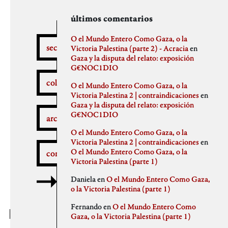
secciones
archivos
autores
últimos comentarios
febrero 2026
aitor
O el Mundo Entero Como Gaza, o la
secciones
enero 2026
Anna Antselovich
Victoria Palestina (parte 2) - Acracia
en
diciembre 2025
Anti Ochoa
Gaza y la disputa del relato: exposición
¿Qué pasa aquí?
noviembre 2025
Archivo De Castro
G€NOC1DIO
noviembre 2023
Chus Martinez
colaboradores
O el Mundo Entero Como Gaza, o la
septiembre 2023
claudia
Victoria Palestina 2 | contraindicaciones
en
julio 2023
Claudio Gallo
Gaza y la disputa del relato: exposición
febrero 2023
Daniel
Autobombo
G€NOC1DIO
junio 2022
Democracia
archivos
mayo 2022
dios
O el Mundo Entero Como Gaza, o la
abril 2022
elenapedrosa
Victoria Palestina 2 | contraindicaciones
en
marzo 2022
Germano Paris
O el Mundo Entero Como Gaza, o la
comentarios
mayo 2021
Gus-Man
Critica a la crítica
Victoria Palestina (parte 1)
abril 2021
Iren Txus
febrero 2021
Joaquín Ivars
Daniela
en
O el Mundo Entero Como Gaza,
enero 2021
Jose A. Miranda
o la Victoria Palestina (parte 1)
diciembre 2020
Julian Vidal
Delincuentes
noviembre 2020
monica
Fernando
en
O el Mundo Entero Como
octubre 2020
Noaz
Gaza, o la Victoria Palestina (parte 1)
septiembre 2020
Pablo