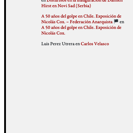
julio 2018
Hirst en Novi Sad (Serbia)
Weblog
junio 2018
mayo 2018
A 50 años del golpe en Chile. Exposición de
abril 2018
Nicolás Cox. – Federación Anarquista
en
marzo 2018
A 50 años del golpe en Chile. Exposición de
febrero 2018
Nicolás Cox.
enero 2018
Luis Perez Utrera
en
Carlos Velasco
diciembre 2017
noviembre 2017
octubre 2017
septiembre 2017
agosto 2017
julio 2017
junio 2017
mayo 2017
abril 2017
marzo 2017
febrero 2017
enero 2017
diciembre 2016
noviembre 2016
octubre 2016
septiembre 2016