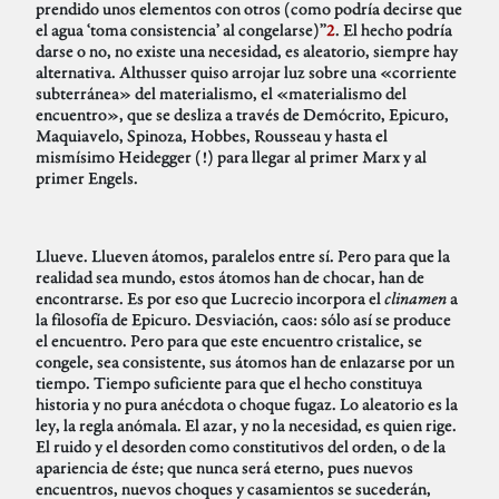
prendido unos elementos con otros (como podría decirse que
el agua ‘toma consistencia’ al congelarse)”
2
. El hecho podría
darse o no, no existe una necesidad, es aleatorio, siempre hay
alternativa. Althusser quiso arrojar luz sobre una «corriente
subterránea» del materialismo, el «materialismo del
encuentro», que se desliza a través de Demócrito, Epicuro,
Maquiavelo, Spinoza, Hobbes, Rousseau y hasta el
mismísimo Heidegger (!) para llegar al primer Marx y al
primer Engels.
Llueve. Llueven átomos, paralelos entre sí. Pero para que la
realidad sea mundo, estos átomos han de chocar, han de
encontrarse. Es por eso que Lucrecio incorpora el
clinamen
a
la filosofía de Epicuro. Desviación, caos: sólo así se produce
el encuentro. Pero para que este encuentro cristalice, se
congele, sea consistente, sus átomos han de enlazarse por un
tiempo. Tiempo suficiente para que el hecho constituya
historia y no pura anécdota o choque fugaz. Lo aleatorio es la
ley, la regla anómala. El azar, y no la necesidad, es quien rige.
El ruido y el desorden como constitutivos del orden, o de la
apariencia de éste; que nunca será eterno, pues nuevos
encuentros, nuevos choques y casamientos se sucederán,