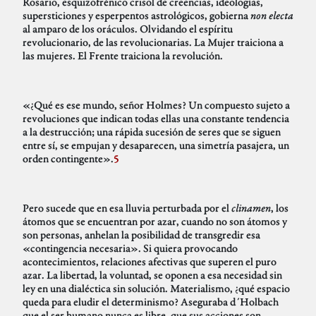
Rosario, esquizofrénico crisol de creencias, ideologías,
supersticiones y esperpentos astrológicos, gobierna
non electa
al amparo de los oráculos. Olvidando el espíritu
revolucionario, de las revolucionarias. La Mujer traiciona a
las mujeres. El Frente traiciona la revolución.
«¿Qué es ese mundo, señor Holmes? Un compuesto sujeto a
revoluciones que indican todas ellas una constante tendencia
a la destrucción; una rápida sucesión de seres que se siguen
entre sí, se empujan y desaparecen, una simetría pasajera, un
orden contingente».
5
Pero sucede que en esa lluvia perturbada por el
clinamen
, los
átomos que se encuentran por azar, cuando no son átomos y
son personas, anhelan la posibilidad de transgredir esa
«contingencia necesaria». Si quiera provocando
acontecimientos, relaciones afectivas que superen el puro
azar. La libertad, la voluntad, se oponen a esa necesidad sin
ley en una dialéctica sin solución. Materialismo, ¿qué espacio
queda para eludir el determinismo? Aseguraba d´Holbach
que el ser humano nunca es libre, que sus acciones son