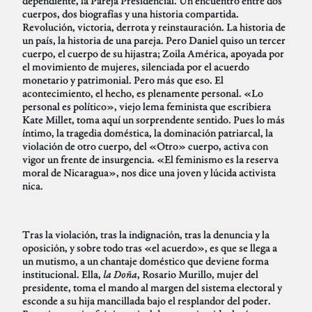
dependiente, la Pareja Presidencial. Un encuentro entre dos
cuerpos, dos biografías y una historia compartida.
Revolución, victoria, derrota y reinstauración. La historia de
un país, la historia de una pareja. Pero Daniel quiso un tercer
cuerpo, el cuerpo de su hijastra; Zoila América, apoyada por
el movimiento de mujeres, silenciada por el acuerdo
monetario y patrimonial. Pero más que eso. El
acontecimiento, el hecho, es plenamente personal. «Lo
personal es político», viejo lema feminista que escribiera
Kate Millet, toma aquí un sorprendente sentido. Pues lo más
íntimo, la tragedia doméstica, la dominación patriarcal, la
violación de otro cuerpo, del «Otro» cuerpo, activa con
vigor un frente de insurgencia. «El feminismo es la reserva
moral de Nicaragua», nos dice una joven y lúcida activista
nica.
Tras la violación, tras la indignación, tras la denuncia y la
oposición, y sobre todo tras «el acuerdo», es que se llega a
un mutismo, a un chantaje doméstico que deviene forma
institucional. Ella,
la Doña
, Rosario Murillo, mujer del
presidente, toma el mando al margen del sistema electoral y
esconde a su hija mancillada bajo el resplandor del poder.