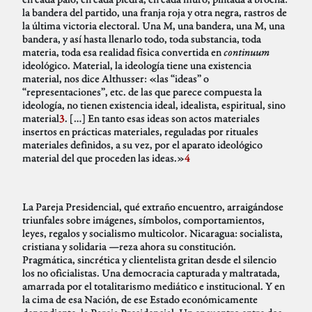
la bandera del partido, una franja roja y otra negra, rastros de
la última victoria electoral. Una M, una bandera, una M, una
bandera, y así hasta llenarlo todo, toda substancia, toda
materia, toda esa realidad física convertida en
continuum
ideológico. Material, la ideología tiene una existencia
material, nos dice Althusser: «las “ideas” o
“representaciones”, etc. de las que parece compuesta la
ideología, no tienen existencia ideal, idealista, espiritual, sino
material
3
. […] En tanto esas ideas son actos materiales
insertos en prácticas materiales, reguladas por rituales
materiales definidos, a su vez, por el aparato ideológico
material del que proceden las ideas.»
4
La Pareja Presidencial, qué extraño encuentro, arraigándose
triunfales sobre imágenes, símbolos, comportamientos,
leyes, regalos y socialismo multicolor. Nicaragua: socialista,
cristiana y solidaria —reza ahora su constitución.
Pragmática, sincrética y clientelista gritan desde el silencio
los no oficialistas. Una democracia capturada y maltratada,
amarrada por el totalitarismo mediático e institucional. Y en
la cima de esa Nación, de ese Estado económicamente