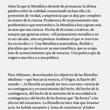
Años ha que la Metafísica desistió de pronunciar la última
palabra sobre la realidad, renunciando incluso ella a la
pretensión de verdad, competencia que se deja por completo
en manos de la ciencia. Productora de un pensamiento más
problemático que teoremático, la Metafísica hoy supone más
un arte que una ciencia. Hecha de ficciones creativas, de
ensayos que generan mitos. «El pensamiento metafísico no
es un calcular, sino un poetizar mediante el que se reavivan
los recuerdos»
1
. Una Metafísica materialista, flexible y
pluralista que no desea ser ya una transfísica, que se ocupa
más de acontecimientos que de esencias. Una poética que da
origen a una ética y a una política.
Para Althusser, desestimados los objetivos de las filosofías
idealistas —que buscan la esencia, el Origen, la Razón del
mundo—, la filosofía no puede ser otra cosa sino «teoría de
su contingencia y reconocimiento del
hecho
, del hecho de la
contingencia, del hecho de la sumisión de la necesidad a la
contingencia y del hecho de las formas que “da forma” a los
efectos del encuentro. La filosofía no hace más que
levantar
acta: ha habido encuentro
y ‘
toma de consistencia’
al haber