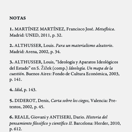
NOTAS
MARTÍNEZ MARTÍNEZ, Francisco José.
Metafísica
.
1.
Madrid: UNED, 2011, p. 32.
ALTHUSSER, Louis.
Para un materialismo aleatorio
.
2.
Madrid: Arena, 2002, p. 34.
ALTHUSSER, Louis, “Ideología y Aparatos Ideológicos
3.
del Estado” en S. Žižek (comp.)
Ideología. Un mapa de la
cuestión
. Buenos Aires: Fondo de Cultura Económica, 2003,
p. 141.
Idid
, p. 143.
4.
DIDEROT, Denis,
Carta sobre los ciegos
, Valencia: Pre-
5.
textos, 2002, p. 45.
REALE, Giovani y ANTISERI, Dario.
Historia del
6.
pensamiento filosófico y científico II
. Barcelona: Herder, 2010,
p. 612.