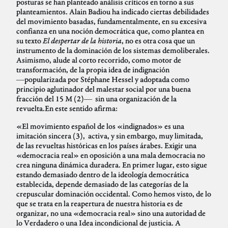
posturas se han planteado análisis críticos en torno a sus
planteamientos. Alain Badiou ha indicado ciertas debilidades
del movimiento basadas, fundamentalmente, en su excesiva
confianza en una noción democrática que, como plantea en
su texto
El despertar de la historia
, no es otra cosa que un
instrumento de la dominación de los sistemas demoliberales.
Asimismo, alude al corto recorrido, como motor de
transformación, de la propia idea de indignación
―popularizada por Stéphane Hessel y adoptada como
principio aglutinador del malestar social por una buena
fracción del 15 M (2)― sin una organización de la
revuelta.En este sentido afirma:
«El movimiento español de los «indignados» es una
imitación sincera (3), activa, y sin embargo, muy limitada,
de las revueltas históricas en los países árabes. Exigir una
«democracia real» en oposición a una mala democracia no
crea ninguna dinámica duradera. En primer lugar, esto sigue
estando demasiado dentro de la ideología democrática
establecida, depende demasiado de las categorías de la
crepuscular dominación occidental. Como hemos visto, de lo
que se trata en la reapertura de nuestra historia es de
organizar, no una «democracia real» sino una autoridad de
lo Verdadero o una Idea incondicional de justicia. A