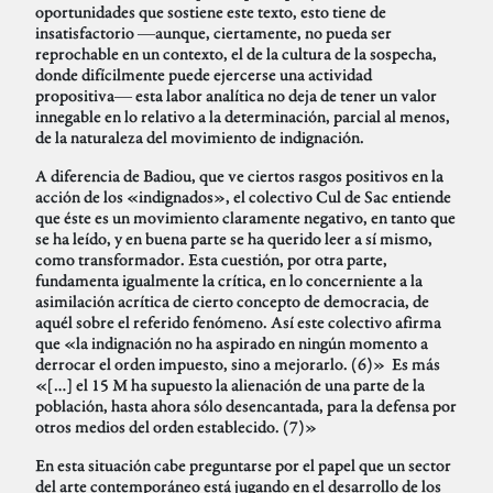
oportunidades que sostiene este texto, esto tiene de
insatisfactorio ―aunque, ciertamente, no pueda ser
reprochable en un contexto, el de la cultura de la sospecha,
donde difícilmente puede ejercerse una actividad
propositiva― esta labor analítica no deja de tener un valor
innegable en lo relativo a la determinación, parcial al menos,
de la naturaleza del movimiento de indignación.
A diferencia de Badiou, que ve ciertos rasgos positivos en la
acción de los «indignados», el colectivo Cul de Sac entiende
que éste es un movimiento claramente negativo, en tanto que
se ha leído, y en buena parte se ha querido leer a sí mismo,
como transformador. Esta cuestión, por otra parte,
fundamenta igualmente la crítica, en lo concerniente a la
asimilación acrítica de cierto concepto de democracia, de
aquél sobre el referido fenómeno. Así este colectivo afirma
que «la indignación no ha aspirado en ningún momento a
derrocar el orden impuesto, sino a mejorarlo. (6)» Es más
«[…] el 15 M ha supuesto la alienación de una parte de la
población, hasta ahora sólo desencantada, para la defensa por
otros medios del orden establecido. (7)»
En esta situación cabe preguntarse por el papel que un sector
del arte contemporáneo está jugando en el desarrollo de los