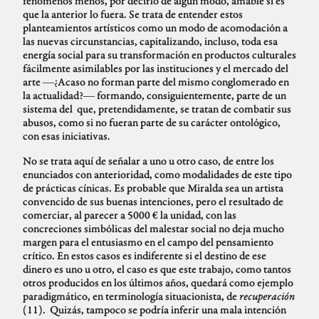
fenómenos menos, por decirlo de algún modo, amable si es
que la anterior lo fuera. Se trata de entender estos
planteamientos artísticos como un modo de acomodación a
las nuevas circunstancias, capitalizando, incluso, toda esa
energía social para su transformación en productos culturales
fácilmente asimilables por las instituciones y el mercado del
arte ―¿Acaso no forman parte del mismo conglomerado en
la actualidad?― formando, consiguientemente, parte de un
sistema del que, pretendidamente, se tratan de combatir sus
abusos, como si no fueran parte de su carácter ontológico,
con esas iniciativas.
No se trata aquí de señalar a uno u otro caso, de entre los
enunciados con anterioridad, como modalidades de este tipo
de prácticas cínicas. Es probable que Miralda sea un artista
convencido de sus buenas intenciones, pero el resultado de
comerciar, al parecer a 5000 € la unidad, con las
concreciones simbólicas del malestar social no deja mucho
margen para el entusiasmo en el campo del pensamiento
crítico. En estos casos es indiferente si el destino de ese
dinero es uno u otro, el caso es que este trabajo, como tantos
otros producidos en los últimos años, quedará como ejemplo
paradigmático, en terminología situacionista, de
recuperación
(11). Quizás, tampoco se podría inferir una mala intención