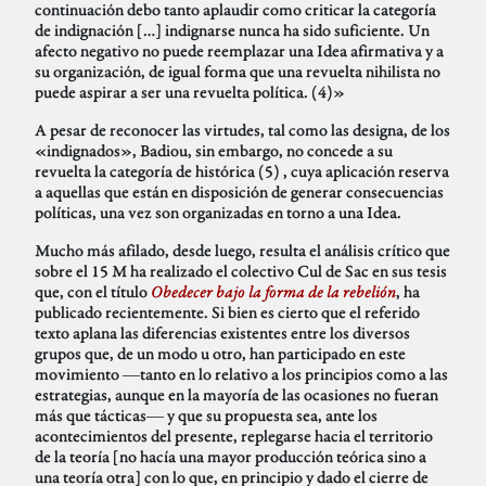
continuación debo tanto aplaudir como criticar la categoría
de indignación […] indignarse nunca ha sido suficiente. Un
afecto negativo no puede reemplazar una Idea afirmativa y a
su organización, de igual forma que una revuelta nihilista no
puede aspirar a ser una revuelta política. (4)»
A pesar de reconocer las virtudes, tal como las designa, de los
«indignados», Badiou, sin embargo, no concede a su
revuelta la categoría de histórica (5) , cuya aplicación reserva
a aquellas que están en disposición de generar consecuencias
políticas, una vez son organizadas en torno a una Idea.
Mucho más afilado, desde luego, resulta el análisis crítico que
sobre el 15 M ha realizado el colectivo Cul de Sac en sus tesis
que, con el título
Obedecer bajo la forma de la rebelión
, ha
publicado recientemente. Si bien es cierto que el referido
texto aplana las diferencias existentes entre los diversos
grupos que, de un modo u otro, han participado en este
movimiento ―tanto en lo relativo a los principios como a las
estrategias, aunque en la mayoría de las ocasiones no fueran
más que tácticas― y que su propuesta sea, ante los
acontecimientos del presente, replegarse hacia el territorio
de la teoría [no hacía una mayor producción teórica sino a
una teoría otra] con lo que, en principio y dado el cierre de