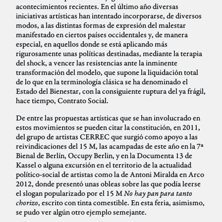
acontecimientos recientes. En el último año diversas
iniciativas artísticas han intentado incorporarse, de diversos
modos, a las distintas formas de expresión del malestar
manifestado en ciertos países occidentales y, de manera
especial, en aquellos donde se está aplicando más
rigurosamente unas políticas destinadas, mediante la terapia
del shock, a vencer las resistencias ante la inminente
transformación del modelo, que supone la liquidación total
de lo que en la terminología clásica se ha denominado el
Estado del Bienestar, con la consiguiente ruptura del ya frágil,
hace tiempo, Contrato Social.
De entre las propuestas artísticas que se han involucrado en
estos movimientos se pueden citar la constitución, en 2011,
del grupo de artistas CERREC que surgió como apoyo a las
reivindicaciones del 15 M, las acampadas de este año en la 7ª
Bienal de Berlín, Occupy Berlin, y en la Documenta 13 de
Kassel o alguna excursión en el territorio de la actualidad
político-social de artistas como la de Antoni Miralda en Arco
2012, donde presentó unas obleas sobre las que podía leerse
el slogan popularizado por el 15 M
No hay pan para tanto
chorizo
, escrito con tinta comestible. En esta feria, asimismo,
se pudo ver algún otro ejemplo semejante.