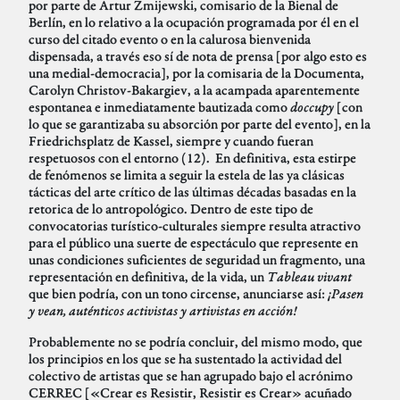
por parte de Artur Zmijewski, comisario de la Bienal de
Berlín, en lo relativo a la ocupación programada por él en el
curso del citado evento o en la calurosa bienvenida
dispensada, a través eso sí de nota de prensa [por algo esto es
una medial-democracia], por la comisaria de la Documenta,
Carolyn Christov-Bakargiev, a la acampada aparentemente
espontanea e inmediatamente bautizada como
doccupy
[con
lo que se garantizaba su absorción por parte del evento], en la
Friedrichsplatz de Kassel, siempre y cuando fueran
respetuosos con el entorno (12). En definitiva, esta estirpe
de fenómenos se limita a seguir la estela de las ya clásicas
tácticas del arte crítico de las últimas décadas basadas en la
retorica de lo antropológico. Dentro de este tipo de
convocatorias turístico-culturales siempre resulta atractivo
para el público una suerte de espectáculo que represente en
unas condiciones suficientes de seguridad un fragmento, una
representación en definitiva, de la vida, un
Tableau vivant
que bien podría, con un tono circense, anunciarse así:
¡Pasen
y vean, auténticos activistas y artivistas en acción!
Probablemente no se podría concluir, del mismo modo, que
los principios en los que se ha sustentado la actividad del
colectivo de artistas que se han agrupado bajo el acrónimo
CERREC [«Crear es Resistir, Resistir es Crear» acuñado