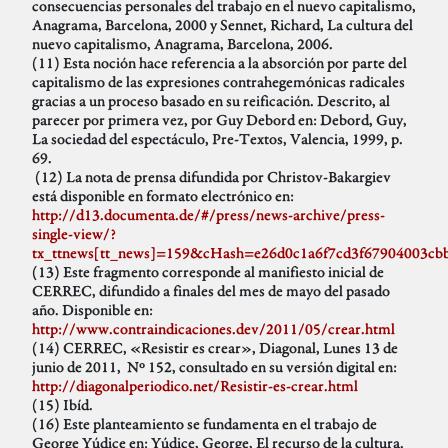
consecuencias personales del trabajo en el nuevo capitalismo,
Anagrama, Barcelona, 2000 y Sennet, Richard, La cultura del
nuevo capitalismo, Anagrama, Barcelona, 2006.
(11) Esta noción hace referencia a la absorción por parte del
capitalismo de las expresiones contrahegemónicas radicales
gracias a un proceso basado en su reificación. Descrito, al
parecer por primera vez, por Guy Debord en: Debord, Guy,
La sociedad del espectáculo, Pre-Textos, Valencia, 1999, p.
69.
(12) La nota de prensa difundida por Christov-Bakargiev
está disponible en formato electrónico en:
http://d13.documenta.de/#/press/news-archive/press-
single-view/?
tx_ttnews[tt_news]=159&cHash=e26d0c1a6f7cd3f67904003cb
(13) Este fragmento corresponde al manifiesto inicial de
CERREC, difundido a finales del mes de mayo del pasado
año. Disponible en:
http://www.contraindicaciones.dev/2011/05/crear.html
(14) CERREC, «Resistir es crear», Diagonal, Lunes 13 de
junio de 2011, Nº 152, consultado en su versión digital en:
http://diagonalperiodico.net/Resistir-es-crear.html
(15) Ibíd.
(16) Este planteamiento se fundamenta en el trabajo de
George Yúdice en: Yúdice, George, El recurso de la cultura.