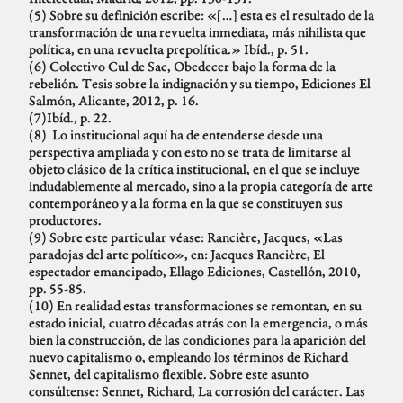
(5) Sobre su definición escribe: «[…] esta es el resultado de la
transformación de una revuelta inmediata, más nihilista que
política, en una revuelta prepolítica.» Ibíd., p. 51.
(6) Colectivo Cul de Sac, Obedecer bajo la forma de la
rebelión. Tesis sobre la indignación y su tiempo, Ediciones El
Salmón, Alicante, 2012, p. 16.
(7)Ibíd., p. 22.
(8) Lo institucional aquí ha de entenderse desde una
perspectiva ampliada y con esto no se trata de limitarse al
objeto clásico de la crítica institucional, en el que se incluye
indudablemente al mercado, sino a la propia categoría de arte
contemporáneo y a la forma en la que se constituyen sus
productores.
(9) Sobre este particular véase: Rancière, Jacques, «Las
paradojas del arte político», en: Jacques Rancière, El
espectador emancipado, Ellago Ediciones, Castellón, 2010,
pp. 55-85.
(10) En realidad estas transformaciones se remontan, en su
estado inicial, cuatro décadas atrás con la emergencia, o más
bien la construcción, de las condiciones para la aparición del
nuevo capitalismo o, empleando los términos de Richard
Sennet, del capitalismo flexible. Sobre este asunto
consúltense: Sennet, Richard, La corrosión del carácter. Las