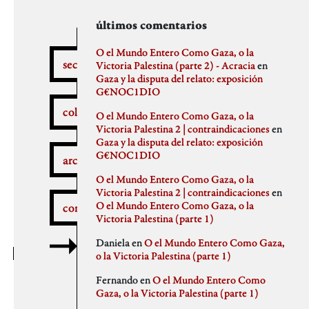
secciones
archivos
autores
últimos comentarios
febrero 2026
aitor
O el Mundo Entero Como Gaza, o la
secciones
enero 2026
Anna Antselovich
Victoria Palestina (parte 2) - Acracia
en
diciembre 2025
Anti Ochoa
Gaza y la disputa del relato: exposición
¿Qué pasa aquí?
noviembre 2025
Archivo De Castro
G€NOC1DIO
noviembre 2023
Chus Martinez
colaboradores
O el Mundo Entero Como Gaza, o la
septiembre 2023
claudia
Victoria Palestina 2 | contraindicaciones
en
julio 2023
Claudio Gallo
Gaza y la disputa del relato: exposición
febrero 2023
Daniel
Autobombo
G€NOC1DIO
junio 2022
Democracia
archivos
mayo 2022
dios
O el Mundo Entero Como Gaza, o la
abril 2022
elenapedrosa
Victoria Palestina 2 | contraindicaciones
en
marzo 2022
Germano Paris
O el Mundo Entero Como Gaza, o la
comentarios
mayo 2021
Gus-Man
Critica a la crítica
Victoria Palestina (parte 1)
abril 2021
Iren Txus
febrero 2021
Joaquín Ivars
Daniela
en
O el Mundo Entero Como Gaza,
enero 2021
Jose A. Miranda
o la Victoria Palestina (parte 1)
diciembre 2020
Julian Vidal
Delincuentes
noviembre 2020
monica
Fernando
en
O el Mundo Entero Como
octubre 2020
Noaz
Gaza, o la Victoria Palestina (parte 1)
septiembre 2020
Pablo