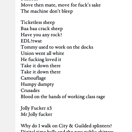
Move then mate, move for fuck’s sake
The machine don’t bleep
Ticketless sheep
Baa baa crack sheep
Have you any rock?
EDL?twat
Tommy used to work on the docks
Union went all white
He fucking loved it
Take it down there
Take it down there
Camouflage
Humpy dumpty
Crusades
Blood on the hands of working class rage
Jolly Fucker x3
Mr Jolly fucker
Why do I walk on City & Guilded splinters?
Digital time balls and the new public shitters