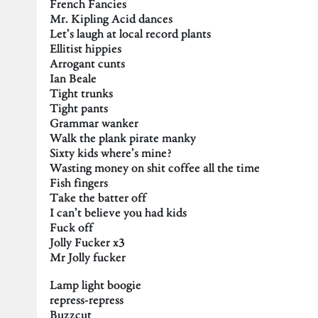
French Fancies
Mr. Kipling Acid dances
Let’s laugh at local record plants
Ellitist hippies
Arrogant cunts
Ian Beale
Tight trunks
Tight pants
Grammar wanker
Walk the plank pirate manky
Sixty kids where’s mine?
Wasting money on shit coffee all the time
Fish fingers
Take the batter off
I can’t believe you had kids
Fuck off
Jolly Fucker x3
Mr Jolly fucker
Lamp light boogie
repress-repress
Buzzcut