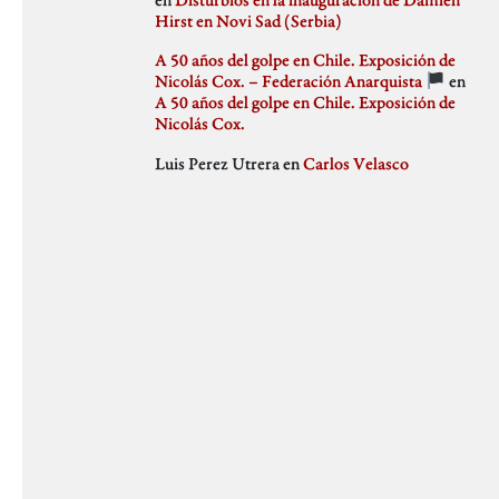
julio 2018
Hirst en Novi Sad (Serbia)
Weblog
junio 2018
mayo 2018
A 50 años del golpe en Chile. Exposición de
abril 2018
Nicolás Cox. – Federación Anarquista
en
marzo 2018
A 50 años del golpe en Chile. Exposición de
febrero 2018
Nicolás Cox.
enero 2018
Luis Perez Utrera
en
Carlos Velasco
diciembre 2017
noviembre 2017
octubre 2017
septiembre 2017
agosto 2017
julio 2017
junio 2017
mayo 2017
abril 2017
marzo 2017
febrero 2017
enero 2017
diciembre 2016
noviembre 2016
octubre 2016
septiembre 2016