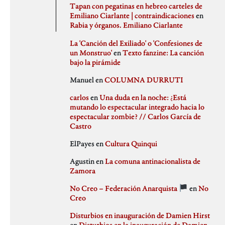
agosto 2020
PSJM
Tapan con pegatinas en hebreo carteles de
julio 2020
Queen of the Bongo
Emiliano Ciarlante | contraindicaciones
en
Difusión
junio 2020
Ruben Santiago
Rabia y órganos. Emiliano Ciarlante
mayo 2020
Santi Ochoa
abril 2020
Seccion Madrid
La 'Canción del Exiliado' o 'Confesiones de
marzo 2020
tipo gris
un Monstruo'
en
Texto fanzine: La canción
febrero 2020
bajo la pirámide
Idioteces
enero 2020
Manuel
en
COLUMNA DURRUTI
diciembre 2019
noviembre 2019
carlos
en
Una duda en la noche: ¿Está
octubre 2019
mutando lo espectacular integrado hacia lo
Memoria Histórica
septiembre 2019
espectacular zombie? // Carlos García de
julio 2019
Castro
junio 2019
mayo 2019
ElPayes
en
Cultura Quinqui
abril 2019
Pill Golding
marzo 2019
Agustin
en
La comuna antinacionalista de
febrero 2019
Zamora
enero 2019
diciembre 2018
No Creo – Federación Anarquista
en
No
noviembre 2018
Sin categoría
Creo
octubre 2018
septiembre 2018
Disturbios en inauguración de Damien Hirst
agosto 2018
en
Disturbios en la inauguración de Damien