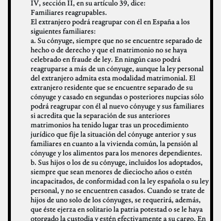
IV, sección II, en su artículo 39, dice:
Familiares reagrupables.
El extranjero podrá reagrupar con él en España a los
siguientes familiares:
a. Su cónyuge, siempre que no se encuentre separado de
hecho o de derecho y que el matrimonio no se haya
celebrado en fraude de ley. En ningún caso podrá
reagruparse a más de un cónyuge, aunque la ley personal
del extranjero admita esta modalidad matrimonial. El
extranjero residente que se encuentre separado de su
cónyuge y casado en segundas o posteriores nupcias sólo
podrá reagrupar con él al nuevo cónyuge y sus familiares
si acredita que la separación de sus anteriores
matrimonios ha tenido lugar tras un procedimiento
jurídico que fije la situación del cónyuge anterior y sus
familiares en cuanto a la vivienda común, la pensión al
cónyuge y los alimentos para los menores dependientes.
b. Sus hijos o los de su cónyuge, incluidos los adoptados,
siempre que sean menores de dieciocho años o estén
incapacitados, de conformidad con la ley española o su ley
personal, y no se encuentren casados. Cuando se trate de
hijos de uno solo de los cónyuges, se requerirá, además,
que éste ejerza en solitario la patria potestad o se le haya
otorgado la custodia y estén efectivamente a su cargo. En