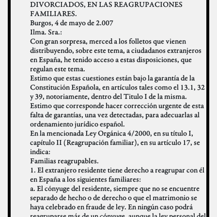
DIVORCIADOS, EN LAS REAGRUPACIONES
FAMILIARES.
Burgos, 4 de mayo de 2.007
Ilma. Sra.:
Con gran sorpresa, merced a los folletos que vienen
distribuyendo, sobre este tema, a ciudadanos extranjeros
en España, he tenido acceso a estas disposiciones, que
regulan este tema.
Estimo que estas cuestiones están bajo la garantía de la
Constitución Española, en artículos tales como el 13.1, 32
y 39, notoriamente, dentro del Titulo I de la misma.
Estimo que corresponde hacer corrección urgente de esta
falta de garantías, una vez detectadas, para adecuarlas al
ordenamiento jurídico español.
En la mencionada Ley Orgánica 4/2000, en su título I,
capítulo II (Reagrupación familiar), en su artículo 17, se
indica:
Familias reagrupables.
1. El extranjero residente tiene derecho a reagrupar con él
en España a los siguientes familiares:
a. El cónyuge del residente, siempre que no se encuentre
separado de hecho o de derecho o que el matrimonio se
haya celebrado en fraude de ley. En ningún caso podrá
reagruparse más de un cónyuge, aunque la ley personal del