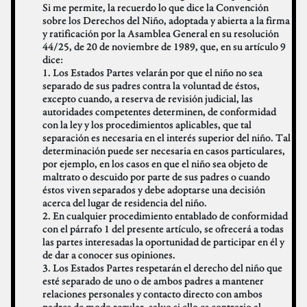
Si me permite, la recuerdo lo que dice la Convención
sobre los Derechos del Niño, adoptada y abierta a la firma
y ratificación por la Asamblea General en su resolución
44/25, de 20 de noviembre de 1989, que, en su artículo 9
dice:
1. Los Estados Partes velarán por que el niño no sea
separado de sus padres contra la voluntad de éstos,
excepto cuando, a reserva de revisión judicial, las
autoridades competentes determinen, de conformidad
con la ley y los procedimientos aplicables, que tal
separación es necesaria en el interés superior del niño. Tal
determinación puede ser necesaria en casos particulares,
por ejemplo, en los casos en que el niño sea objeto de
maltrato o descuido por parte de sus padres o cuando
éstos viven separados y debe adoptarse una decisión
acerca del lugar de residencia del niño.
2. En cualquier procedimiento entablado de conformidad
con el párrafo 1 del presente artículo, se ofrecerá a todas
las partes interesadas la oportunidad de participar en él y
de dar a conocer sus opiniones.
3. Los Estados Partes respetarán el derecho del niño que
esté separado de uno o de ambos padres a mantener
relaciones personales y contacto directo con ambos
padres de modo regular, salvo si ello es contrario al