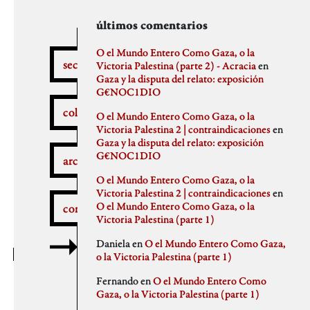
secciones
archivos
autores
últimos comentarios
febrero 2026
aitor
O el Mundo Entero Como Gaza, o la
secciones
enero 2026
Anna Antselovich
Victoria Palestina (parte 2) - Acracia
en
diciembre 2025
Anti Ochoa
Gaza y la disputa del relato: exposición
¿Qué pasa aquí?
noviembre 2025
Archivo De Castro
G€NOC1DIO
noviembre 2023
Chus Martinez
colaboradores
O el Mundo Entero Como Gaza, o la
septiembre 2023
claudia
Victoria Palestina 2 | contraindicaciones
en
julio 2023
Claudio Gallo
Gaza y la disputa del relato: exposición
febrero 2023
Daniel
Autobombo
G€NOC1DIO
junio 2022
Democracia
archivos
mayo 2022
dios
O el Mundo Entero Como Gaza, o la
abril 2022
elenapedrosa
Victoria Palestina 2 | contraindicaciones
en
marzo 2022
Germano Paris
O el Mundo Entero Como Gaza, o la
comentarios
mayo 2021
Gus-Man
Critica a la crítica
Victoria Palestina (parte 1)
abril 2021
Iren Txus
febrero 2021
Joaquín Ivars
Daniela
en
O el Mundo Entero Como Gaza,
enero 2021
Jose A. Miranda
o la Victoria Palestina (parte 1)
diciembre 2020
Julian Vidal
Delincuentes
noviembre 2020
monica
Fernando
en
O el Mundo Entero Como
octubre 2020
Noaz
Gaza, o la Victoria Palestina (parte 1)
septiembre 2020
Pablo