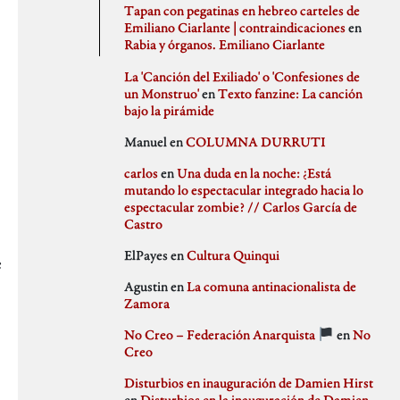
agosto 2020
PSJM
Tapan con pegatinas en hebreo carteles de
julio 2020
Queen of the Bongo
Emiliano Ciarlante | contraindicaciones
en
Difusión
junio 2020
Ruben Santiago
Rabia y órganos. Emiliano Ciarlante
mayo 2020
Santi Ochoa
abril 2020
Seccion Madrid
La 'Canción del Exiliado' o 'Confesiones de
marzo 2020
tipo gris
un Monstruo'
en
Texto fanzine: La canción
febrero 2020
bajo la pirámide
Idioteces
enero 2020
Manuel
en
COLUMNA DURRUTI
diciembre 2019
noviembre 2019
carlos
en
Una duda en la noche: ¿Está
octubre 2019
mutando lo espectacular integrado hacia lo
Memoria Histórica
septiembre 2019
espectacular zombie? // Carlos García de
julio 2019
Castro
junio 2019
mayo 2019
ElPayes
en
Cultura Quinqui
abril 2019
e
Pill Golding
marzo 2019
Agustin
en
La comuna antinacionalista de
febrero 2019
Zamora
enero 2019
diciembre 2018
No Creo – Federación Anarquista
en
No
noviembre 2018
Sin categoría
Creo
octubre 2018
septiembre 2018
Disturbios en inauguración de Damien Hirst
agosto 2018
en
Disturbios en la inauguración de Damien