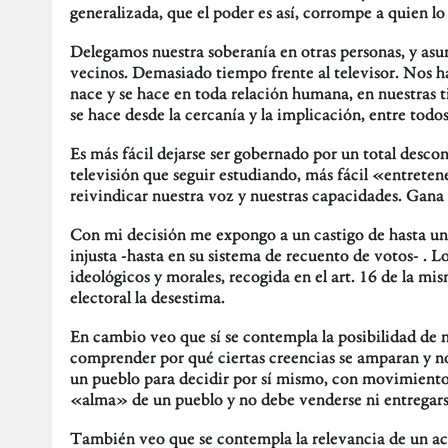
generalizada, que el poder es así, corrompe a quien lo 
Delegamos nuestra soberanía en otras personas, y asu
vecinos. Demasiado tiempo frente al televisor. Nos ha
nace y se hace en toda relación humana, en nuestras tie
se hace desde la cercanía y la implicación, entre todos
Es más fácil dejarse ser gobernado por un total descon
televisión que seguir estudiando, más fácil «entretene
reivindicar nuestra voz y nuestras capacidades. Gana 
Con mi decisión me expongo a un castigo de hasta un 
injusta -hasta en su sistema de recuento de votos- .
ideológicos y morales, recogida en el art. 16 de la m
electoral la desestima.
En cambio veo que sí se contempla la posibilidad de n
comprender por qué ciertas creencias se amparan y no o
un pueblo para decidir por sí mismo, con movimientos
«alma» de un pueblo y no debe venderse ni entregarse
También veo que se contempla la relevancia de un a