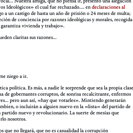
ocal… Nuestra amiga, que no piensa ir, presentó una alegación
ivos Ideológicos» el cual fue rechazado…. en
declaraciones al
o a un castigo de hasta un año de prisión o 24 meses de multa;
jeción de conciencia por razones ideológicas y morales, recogida
 garantiza vivienda y trabajo».
ueden claritas sus razones…
e niego a ir.
ca política. Es más, a nadie le sorprende que sea la propia clas
ema de gobernantes corruptos, de sonrisa recalcitrante, enfermos
res… pero aun así, «hay que votarles». Mintiendo generarán
mbien, o incluirán a alguien nuevo en la «lista» del partido de
 partido nuevo y revolucionario. La suerte de mesías que
rlo nosotros.
 que no llegará, que no es casualidad la corrupción