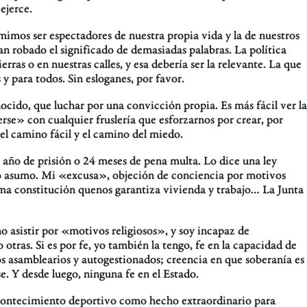
ejerce.
mimos ser espectadores de nuestra propia vida y la de nuestros
n robado el significado de demasiadas palabras. La política
rras o en nuestras calles, y esa debería ser la relevante. La que
 y para todos. Sin esloganes, por favor.
ocido, que luchar por una convicción propia. Es más fácil ver la
rse» con cualquier fruslería que esforzarnos por crear, por
el camino fácil y el camino del miedo.
año de prisión o 24 meses de pena multa. Lo dice una ley
 Lo asumo. Mi «excusa», objeción de conciencia por motivos
isma constitución quenos garantiza vivienda y trabajo… La Junta
o asistir por «motivos religiosos», y soy incapaz de
tras. Si es por fe, yo también la tengo, fe en la capacidad de
 asamblearios y autogestionados; creencia en que soberanía es
. Y desde luego, ninguna fe en el Estado.
contecimiento deportivo como hecho extraordinario para