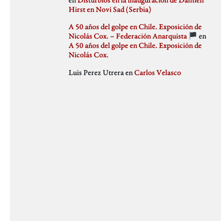
julio 2018
Hirst en Novi Sad (Serbia)
Weblog
junio 2018
mayo 2018
A 50 años del golpe en Chile. Exposición de
abril 2018
Nicolás Cox. – Federación Anarquista
en
marzo 2018
A 50 años del golpe en Chile. Exposición de
febrero 2018
Nicolás Cox.
enero 2018
Luis Perez Utrera
en
Carlos Velasco
diciembre 2017
noviembre 2017
octubre 2017
septiembre 2017
agosto 2017
julio 2017
junio 2017
mayo 2017
abril 2017
marzo 2017
febrero 2017
enero 2017
diciembre 2016
noviembre 2016
octubre 2016
septiembre 2016