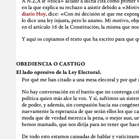
A N.Z.A le «toca» acudir a dicha cita como primer v
en la que explica su rechazo a asistir debido a «Mot
diario Hoy
, dice: «Con mi decisión sé que me expong
lo dice una ley injusta, pero lo asumo. Mi motivo, ob
en el artículo 16 de la Constitución, la misma que nos
Y aquí os copiamos el texto que ha escrito para que q
OBEDIENCIA O CASTIGO
El lado opresivo de la Ley Electoral.
Por qué me han citado a una mesa elecoral y por qué m
No hay conversación en el barrio que no contenga críti
política quien más alce la voz. Y sí, sufrimos un sist
de poder, y además, sin compasión hacia sus congéne
nuevamente la esperanza de que serán ellos los que ca
moda que de verdad merezca la pena, o mejor aun, un
hemos mamado, que nos dirija para no tener que hace
De todo esto estamos cansadas de hablar y vaticinamos