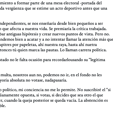
amiento a formar parte de una mesa electoral -portada del
da vergüenza que se estime un acto deportivo antes que una
 independientes, se nos enseñaría desde bien pequeños a ser
 que afecta a nuestra vida. Se premiaría la crítica trabajada.
r antiguas hipótesis y crear nuevos puntos de vista. Pero no.
ndemos bien a acatar y a no intentar llamar la atención más qu
tres por papeletas, ahí nuestra raya, hasta ahí nuetra
ntonces tú quien marca las pautas. Lo llaman carrera política.
Estado no le falta ocasión para recordarlousando su “legítima
 multa, nosotros aun no, podemos no ir, en el fondo no les
yoría absoluta no votase, nadapasaría.
político, mi conciencia no me lo permite. No suscribiré el “si
anamente opuesta, si votas, si decides que sea otro el que
r, cuando la queja posterior se queda vacía. La abstención es
ble.