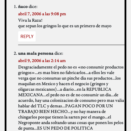
dice:
ñaco
abril 7, 2006 a las 9:08 pm
Viva la Raza!
que sepan los gringos lo que es un primero de mayo
REPLY
dice:
una mala persona
abril 9, 2006 a las 2:14 am
Desgraciadamente el pedo no es «no consumir productos
gringos»…es mas bien no fabricarlos…a ellos les vale
verga que no consumas un pinche dia sus productos…los
maquilan en Mexico y hacen el negocio (gringos y
oligarcas mexicanos)…a diario…en la REPUBLICA
MEXICANA…el pedo no es de no consumir un dia…de
acuerdo, hay una colonizacion de consumo pero mas valia
hablar del TLC y demas…PAGAN POCO POR UN
TRABAJO BIEN HECHO…y no hay manera de
chingarlos porque tienen la sarten por el mango…el
Negroponte anda soltando unas cosas que ponen los pelos
de punta…ES UN PEDO DE POLITICA