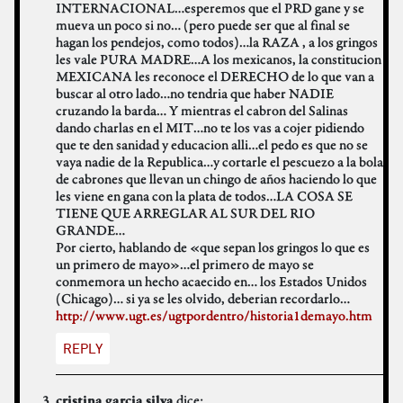
INTERNACIONAL…esperemos que el PRD gane y se
mueva un poco si no… (pero puede ser que al final se
hagan los pendejos, como todos)…la RAZA , a los gringos
les vale PURA MADRE…A los mexicanos, la constitucion
MEXICANA les reconoce el DERECHO de lo que van a
buscar al otro lado…no tendria que haber NADIE
cruzando la barda… Y mientras el cabron del Salinas
dando charlas en el MIT…no te los vas a cojer pidiendo
que te den sanidad y educacion alli…el pedo es que no se
vaya nadie de la Republica…y cortarle el pescuezo a la bola
de cabrones que llevan un chingo de años haciendo lo que
les viene en gana con la plata de todos…LA COSA SE
TIENE QUE ARREGLAR AL SUR DEL RIO
GRANDE…
Por cierto, hablando de «que sepan los gringos lo que es
un primero de mayo»…el primero de mayo se
conmemora un hecho acaecido en… los Estados Unidos
(Chicago)… si ya se les olvido, deberian recordarlo…
http://www.ugt.es/ugtpordentro/historia1demayo.htm
REPLY
dice:
cristina garcia silva