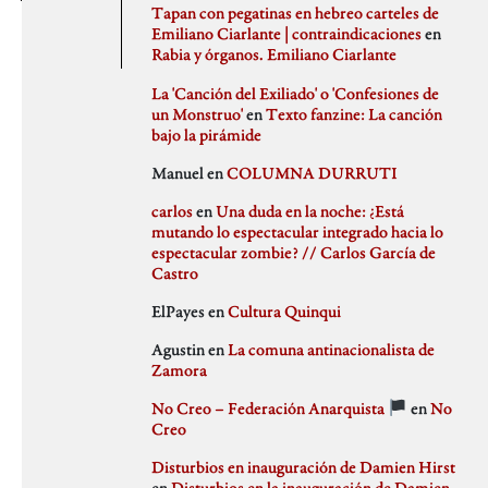
agosto 2020
PSJM
Tapan con pegatinas en hebreo carteles de
julio 2020
Queen of the Bongo
Emiliano Ciarlante | contraindicaciones
en
Difusión
junio 2020
Ruben Santiago
Rabia y órganos. Emiliano Ciarlante
mayo 2020
Santi Ochoa
abril 2020
Seccion Madrid
La 'Canción del Exiliado' o 'Confesiones de
marzo 2020
tipo gris
un Monstruo'
en
Texto fanzine: La canción
febrero 2020
bajo la pirámide
Idioteces
enero 2020
Manuel
en
COLUMNA DURRUTI
diciembre 2019
noviembre 2019
carlos
en
Una duda en la noche: ¿Está
octubre 2019
mutando lo espectacular integrado hacia lo
Memoria Histórica
septiembre 2019
espectacular zombie? // Carlos García de
julio 2019
Castro
junio 2019
mayo 2019
ElPayes
en
Cultura Quinqui
abril 2019
Pill Golding
marzo 2019
Agustin
en
La comuna antinacionalista de
febrero 2019
Zamora
enero 2019
diciembre 2018
No Creo – Federación Anarquista
en
No
noviembre 2018
Sin categoría
Creo
octubre 2018
septiembre 2018
Disturbios en inauguración de Damien Hirst
agosto 2018
en
Disturbios en la inauguración de Damien