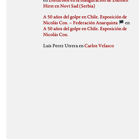
julio 2018
Hirst en Novi Sad (Serbia)
Weblog
junio 2018
mayo 2018
A 50 años del golpe en Chile. Exposición de
abril 2018
Nicolás Cox. – Federación Anarquista
en
marzo 2018
A 50 años del golpe en Chile. Exposición de
febrero 2018
Nicolás Cox.
enero 2018
Luis Perez Utrera
en
Carlos Velasco
diciembre 2017
noviembre 2017
octubre 2017
septiembre 2017
agosto 2017
julio 2017
junio 2017
mayo 2017
abril 2017
marzo 2017
febrero 2017
enero 2017
diciembre 2016
noviembre 2016
octubre 2016
septiembre 2016