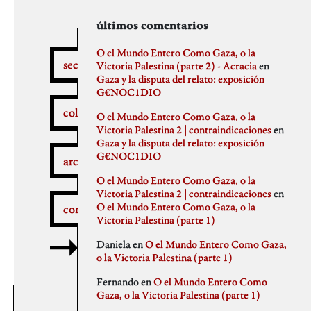
secciones
archivos
autores
últimos comentarios
febrero 2026
aitor
O el Mundo Entero Como Gaza, o la
secciones
enero 2026
Anna Antselovich
Victoria Palestina (parte 2) - Acracia
en
diciembre 2025
Anti Ochoa
Gaza y la disputa del relato: exposición
¿Qué pasa aquí?
noviembre 2025
Archivo De Castro
G€NOC1DIO
noviembre 2023
Chus Martinez
colaboradores
O el Mundo Entero Como Gaza, o la
septiembre 2023
claudia
Victoria Palestina 2 | contraindicaciones
en
julio 2023
Claudio Gallo
Gaza y la disputa del relato: exposición
febrero 2023
Daniel
Autobombo
G€NOC1DIO
junio 2022
Democracia
archivos
mayo 2022
dios
O el Mundo Entero Como Gaza, o la
abril 2022
elenapedrosa
Victoria Palestina 2 | contraindicaciones
en
marzo 2022
Germano Paris
O el Mundo Entero Como Gaza, o la
comentarios
mayo 2021
Gus-Man
Critica a la crítica
Victoria Palestina (parte 1)
abril 2021
Iren Txus
febrero 2021
Joaquín Ivars
Daniela
en
O el Mundo Entero Como Gaza,
enero 2021
Jose A. Miranda
o la Victoria Palestina (parte 1)
diciembre 2020
Julian Vidal
Delincuentes
noviembre 2020
monica
Fernando
en
O el Mundo Entero Como
octubre 2020
Noaz
Gaza, o la Victoria Palestina (parte 1)
septiembre 2020
Pablo