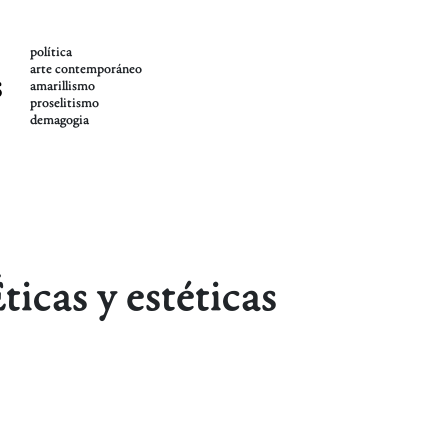
política
arte contemporáneo
s
amarillismo
proselitismo
demagogia
icas y estéticas