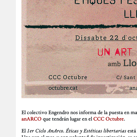
El colectivo Engendro nos informa de la puesta en mar
anARCO
que tendrán lugar en el
CCC Octubre
.
El
1er Ciclo AnArco. Éticas y Estéticas libertarias
está 
Una vez al mes, y con voluntad de investigación, se an