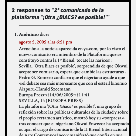
2 responses to “
2º comunicado de la
plataforma "¡Otra ¿BIACS? es posible!"
”
dice:
Anónimo
agosto 5, 2005 a las 6:51 pm
Atención a la noticia aparecida en ya.com, por lo visto el
nuevo comisario era miembro de la Plataforma que se
constituyó contra la 1º Bienal, tocate las narices!:
Sevilla. ‘Otra Biacs es posible’, sorprendida de que Okwui
acepte ser comisario, espera que cambie las estructuras .
Pedro G. Romero confía en que el nigeriano ayude a que
«el debate sea más interesante que con el estéril binomio
Aizpuru-Harald Szeemann
Europa Press¬†14/06/2005¬†11:41
SEVILLA, 14 (EUROPA PRESS)
La plataforma ‘¡Otra ?Biacs? es posible!’, una grupo de
reflexión sobre las políticas culturales de la ciudad y sobre
el propio certamen artístico, mostró hoy su «sorpresa»
tras conocer que el nigeriano Okwui Enwezor ha aceptado
ocupar el cargo de comisario de la II Bienal Internacional
de Arte Contemporáneo y manifestó que confía en que