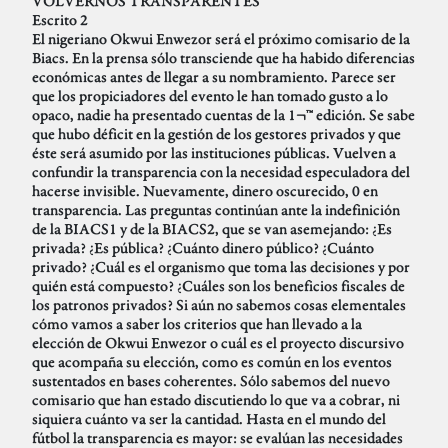
VOLVERNOS TRANSPARENTES
Escrito 2
El nigeriano Okwui Enwezor será el próximo comisario de la
Biacs. En la prensa sólo transciende que ha habido diferencias
económicas antes de llegar a su nombramiento. Parece ser
que los propiciadores del evento le han tomado gusto a lo
opaco, nadie ha presentado cuentas de la 1¬™ edición. Se sabe
que hubo déficit en la gestión de los gestores privados y que
éste será asumido por las instituciones públicas. Vuelven a
confundir la transparencia con la necesidad especuladora del
hacerse invisible. Nuevamente, dinero oscurecido, 0 en
transparencia. Las preguntas continúan ante la indefinición
de la BIACS1 y de la BIACS2, que se van asemejando: ¿Es
privada? ¿Es pública? ¿Cuánto dinero público? ¿Cuánto
privado? ¿Cuál es el organismo que toma las decisiones y por
quién está compuesto? ¿Cuáles son los beneficios fiscales de
los patronos privados? Si aún no sabemos cosas elementales
cómo vamos a saber los criterios que han llevado a la
elección de Okwui Enwezor o cuál es el proyecto discursivo
que acompaña su elección, como es común en los eventos
sustentados en bases coherentes. Sólo sabemos del nuevo
comisario que han estado discutiendo lo que va a cobrar, ni
siquiera cuánto va ser la cantidad. Hasta en el mundo del
fútbol la transparencia es mayor: se evalúan las necesidades