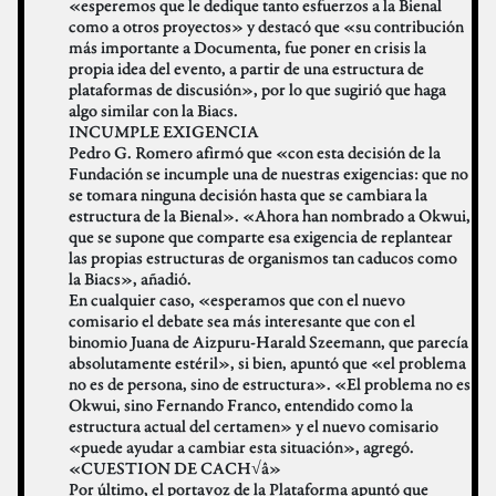
«esperemos que le dedique tanto esfuerzos a la Bienal
como a otros proyectos» y destacó que «su contribución
más importante a Documenta, fue poner en crisis la
propia idea del evento, a partir de una estructura de
plataformas de discusión», por lo que sugirió que haga
algo similar con la Biacs.
INCUMPLE EXIGENCIA
Pedro G. Romero afirmó que «con esta decisión de la
Fundación se incumple una de nuestras exigencias: que no
se tomara ninguna decisión hasta que se cambiara la
estructura de la Bienal». «Ahora han nombrado a Okwui,
que se supone que comparte esa exigencia de replantear
las propias estructuras de organismos tan caducos como
la Biacs», añadió.
En cualquier caso, «esperamos que con el nuevo
comisario el debate sea más interesante que con el
binomio Juana de Aizpuru-Harald Szeemann, que parecía
absolutamente estéril», si bien, apuntó que «el problema
no es de persona, sino de estructura». «El problema no es
Okwui, sino Fernando Franco, entendido como la
estructura actual del certamen» y el nuevo comisario
«puede ayudar a cambiar esta situación», agregó.
«CUESTION DE CACH√â»
Por último, el portavoz de la Plataforma apuntó que