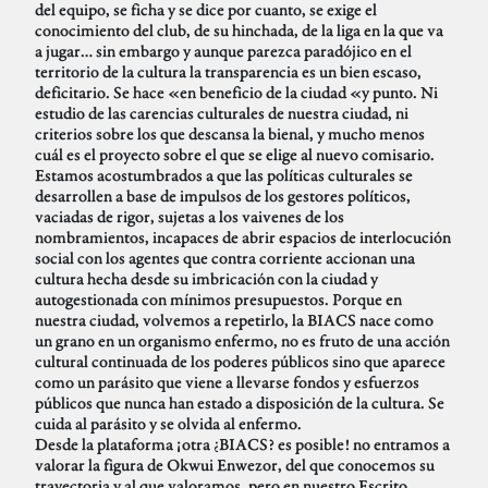
del equipo, se ficha y se dice por cuanto, se exige el
conocimiento del club, de su hinchada, de la liga en la que va
a jugar… sin embargo y aunque parezca paradójico en el
territorio de la cultura la transparencia es un bien escaso,
deficitario. Se hace «en beneficio de la ciudad «y punto. Ni
estudio de las carencias culturales de nuestra ciudad, ni
criterios sobre los que descansa la bienal, y mucho menos
cuál es el proyecto sobre el que se elige al nuevo comisario.
Estamos acostumbrados a que las políticas culturales se
desarrollen a base de impulsos de los gestores políticos,
vaciadas de rigor, sujetas a los vaivenes de los
nombramientos, incapaces de abrir espacios de interlocución
social con los agentes que contra corriente accionan una
cultura hecha desde su imbricación con la ciudad y
autogestionada con mínimos presupuestos. Porque en
nuestra ciudad, volvemos a repetirlo, la BIACS nace como
un grano en un organismo enfermo, no es fruto de una acción
cultural continuada de los poderes públicos sino que aparece
como un parásito que viene a llevarse fondos y esfuerzos
públicos que nunca han estado a disposición de la cultura. Se
cuida al parásito y se olvida al enfermo.
Desde la plataforma ¡otra ¿BIACS? es posible! no entramos a
valorar la figura de Okwui Enwezor, del que conocemos su
trayectoria y al que valoramos, pero en nuestro Escrito