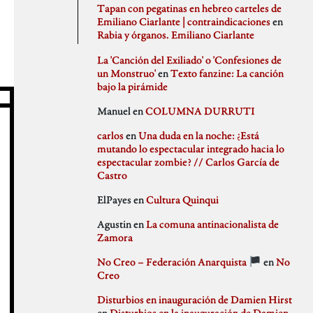
agosto 2020
PSJM
Tapan con pegatinas en hebreo carteles de
julio 2020
Queen of the Bongo
Emiliano Ciarlante | contraindicaciones
en
Difusión
junio 2020
Ruben Santiago
Rabia y órganos. Emiliano Ciarlante
mayo 2020
Santi Ochoa
abril 2020
Seccion Madrid
La 'Canción del Exiliado' o 'Confesiones de
marzo 2020
tipo gris
un Monstruo'
en
Texto fanzine: La canción
febrero 2020
bajo la pirámide
Idioteces
enero 2020
Manuel
en
COLUMNA DURRUTI
diciembre 2019
noviembre 2019
carlos
en
Una duda en la noche: ¿Está
octubre 2019
mutando lo espectacular integrado hacia lo
Memoria Histórica
septiembre 2019
espectacular zombie? // Carlos García de
julio 2019
Castro
junio 2019
mayo 2019
ElPayes
en
Cultura Quinqui
abril 2019
Pill Golding
marzo 2019
Agustin
en
La comuna antinacionalista de
febrero 2019
Zamora
enero 2019
diciembre 2018
No Creo – Federación Anarquista
en
No
noviembre 2018
Sin categoría
Creo
octubre 2018
septiembre 2018
Disturbios en inauguración de Damien Hirst
agosto 2018
en
Disturbios en la inauguración de Damien