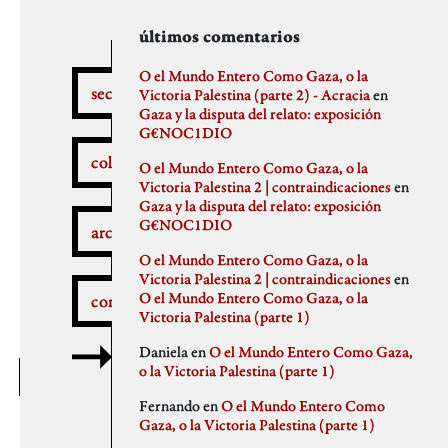
secciones
archivos
autores
últimos comentarios
febrero 2026
aitor
O el Mundo Entero Como Gaza, o la
secciones
enero 2026
Anna Antselovich
Victoria Palestina (parte 2) - Acracia
en
diciembre 2025
Anti Ochoa
Gaza y la disputa del relato: exposición
¿Qué pasa aquí?
noviembre 2025
Archivo De Castro
G€NOC1DIO
noviembre 2023
Chus Martinez
colaboradores
O el Mundo Entero Como Gaza, o la
septiembre 2023
claudia
Victoria Palestina 2 | contraindicaciones
en
julio 2023
Claudio Gallo
Gaza y la disputa del relato: exposición
febrero 2023
Daniel
Autobombo
G€NOC1DIO
junio 2022
Democracia
archivos
mayo 2022
dios
O el Mundo Entero Como Gaza, o la
abril 2022
elenapedrosa
Victoria Palestina 2 | contraindicaciones
en
marzo 2022
Germano Paris
O el Mundo Entero Como Gaza, o la
comentarios
mayo 2021
Gus-Man
Critica a la crítica
Victoria Palestina (parte 1)
abril 2021
Iren Txus
febrero 2021
Joaquín Ivars
Daniela
en
O el Mundo Entero Como Gaza,
enero 2021
Jose A. Miranda
o la Victoria Palestina (parte 1)
diciembre 2020
Julian Vidal
Delincuentes
noviembre 2020
monica
Fernando
en
O el Mundo Entero Como
octubre 2020
Noaz
Gaza, o la Victoria Palestina (parte 1)
septiembre 2020
Pablo