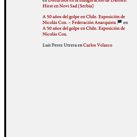
julio 2018
Hirst en Novi Sad (Serbia)
Weblog
junio 2018
mayo 2018
A 50 años del golpe en Chile. Exposición de
abril 2018
Nicolás Cox. – Federación Anarquista
en
marzo 2018
A 50 años del golpe en Chile. Exposición de
febrero 2018
Nicolás Cox.
enero 2018
Luis Perez Utrera
en
Carlos Velasco
diciembre 2017
noviembre 2017
octubre 2017
septiembre 2017
agosto 2017
julio 2017
junio 2017
mayo 2017
abril 2017
marzo 2017
febrero 2017
enero 2017
diciembre 2016
noviembre 2016
octubre 2016
septiembre 2016