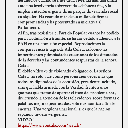
desahucios cuando se trate de la vivienda habitual única
ante una insolvencia sobrevenida –de buena fe–, y la
implementación urgente de un parque de vivienda social
en alquiler. Ha reunido más de un millón de firmas
comprometidas y ha presentado su iniciativa al
Parlamento.
Al fin, tras resistirse el Partido Popular cuanto ha podido
para su admisión a trámite, se ha concedido audiencia a la
PAH en una comisión especial. Reproducimos la
comparecencia íntegra de Ada Colau, así como las
impertinentes y despiadadas cuestiones de los diputados
de la derecha y las contundentes respuestas de la señora
Colau.
El doble vídeo es de visionado obligatorio. La señora
Colau, no solo vale como persona cien veces más que
todos los diputados de la comisión, presidente incluido,
sino que habla armada con la Verdad, frente a unos
gnomos que tratan de apartar el foco del problema real,
divirtiendo la atención de los televidentes sobre formas o
palabras mejor o peor usadas, sobre semántica a fin de
cuentas. Una vergüenza nacional, si es que la nación
española tuviera vergüenza.
VIDEO 1
https://www.youtube.com/watch?