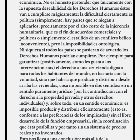
económica. No es honesto pretender que únicamente con
la supuesta deseabilidad de los Derechos Humanos éstos
van a cumplirse mágicamente: la dificultad ciertamente es
política (simplemente, hay países que se niegan a
aplicarlos; precisamente por el alto coste de la injerencia
humanitaria, que es el fin de acuerdos comerciales y
políticos o simplemente el estallido de un conflicto bélico
inconveniente), pero la imposibilidad es ontológica.
Ni siquiera si todos los países se pusieran de acuerdo los
Derechos Humanos podrían cumplirse. Por ejemplo: para
garantizar (positivamente, como les gusta a los
intervencionistas) el derecho a una «vivienda digna»
para todos los habitantes del mundo, no bastaría con la
voluntad, sino que habría que producir y distribuir desde
arriba las viviendas, cosa imposible en dos sentidos: en un
sentido puramente jurídico (por la contradicción con el
derecho a la propiedad privada y otros derechos
individuales) y, sobre todo, en un sentido económico: es
imposible producir y distribuir eficientemente (esto es,
conforme a las preferencias de los implicados) sin el libre
desarrollo de la función empresarial, sin la coordinación
que ésta posibilita y por tanto sin un sistema de precios
reales y no inventados.
Esto nos lleva a una conclusión: más allá de la