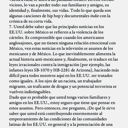
vicioso, lo van a perder todo: sus familiares y amigos, su
identidad y, finalmente, sus vidas. Todo lo que queda son
algunas canciones de hip hop y documentales
indie
con la
crónica de su corta vida.
7. Usted debe saber que las principales noticias en los
EE.UU. sobre México se refieren a la violencia de los
cárteles. Es comprensible que cuando los americanos
anglosajones, que no tienen ninguna relación emocional con
México, ven estas noticias en la televisión se asusten de los
mexicanos y de México. Lo que inevitablemente alimenta la
actual histeria anti-mexicanos y, finalmente, se traduce en las
leyes irracionales contra la inmigración (por ejemplo, las
infames leyes SB-1070 y HB-2281 de Arizona), haciendo más
difícil para todos nosotros aquí en los EE.UU. ser tratados
como iguales. A los ojos de un racista, un trabajador
migrante, un traficante de drogas y un potencial terrorista se
vuelven indistinguibles.
Dado que es probable que usted tenga varios familiares y
amigos en los EE.UU., estoy seguro que tiene que pensar en
estos asuntos. Pero entonces, me pregunto, ¿De qué le sirve
saber que usted está contribuyendo enormemente al
empeoramiento de las condiciones de las comunidades
latinas de los EE.UU. en general y a la potenciación de una