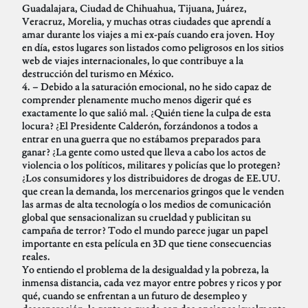
Guadalajara, Ciudad de Chihuahua, Tijuana, Juárez,
Veracruz, Morelia, y muchas otras ciudades que aprendí a
amar durante los viajes a mi ex-país cuando era joven. Hoy
en día, estos lugares son listados como peligrosos en los sitios
web de viajes internacionales, lo que contribuye a la
destrucción del turismo en México.
4. – Debido a la saturación emocional, no he sido capaz de
comprender plenamente mucho menos digerir qué es
exactamente lo que salió mal. ¿Quién tiene la culpa de esta
locura? ¿El Presidente Calderón, forzándonos a todos a
entrar en una guerra que no estábamos preparados para
ganar? ¿La gente como usted que lleva a cabo los actos de
violencia o los políticos, militares y policías que lo protegen?
¿Los consumidores y los distribuidores de drogas de EE.UU.
que crean la demanda, los mercenarios gringos que le venden
las armas de alta tecnología o los medios de comunicación
global que sensacionalizan su crueldad y publicitan su
campaña de terror? Todo el mundo parece jugar un papel
importante en esta película en 3D que tiene consecuencias
reales.
Yo entiendo el problema de la desigualdad y la pobreza, la
inmensa distancia, cada vez mayor entre pobres y ricos y por
qué, cuando se enfrentan a un futuro de desempleo y