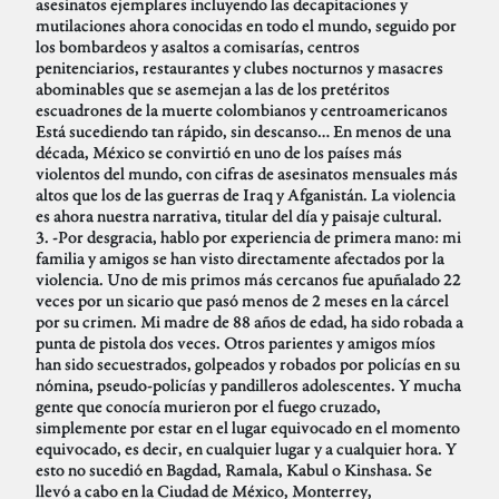
asesinatos ejemplares incluyendo las decapitaciones y
mutilaciones ahora conocidas en todo el mundo, seguido por
los bombardeos y asaltos a comisarías, centros
penitenciarios, restaurantes y clubes nocturnos y masacres
abominables que se asemejan a las de los pretéritos
escuadrones de la muerte colombianos y centroamericanos
Está sucediendo tan rápido, sin descanso… En menos de una
década, México se convirtió en uno de los países más
violentos del mundo, con cifras de asesinatos mensuales más
altos que los de las guerras de Iraq y Afganistán. La violencia
es ahora nuestra narrativa, titular del día y paisaje cultural.
3. -Por desgracia, hablo por experiencia de primera mano: mi
familia y amigos se han visto directamente afectados por la
violencia. Uno de mis primos más cercanos fue apuñalado 22
veces por un sicario que pasó menos de 2 meses en la cárcel
por su crimen. Mi madre de 88 años de edad, ha sido robada a
punta de pistola dos veces. Otros parientes y amigos míos
han sido secuestrados, golpeados y robados por policías en su
nómina, pseudo-policías y pandilleros adolescentes. Y mucha
gente que conocía murieron por el fuego cruzado,
simplemente por estar en el lugar equivocado en el momento
equivocado, es decir, en cualquier lugar y a cualquier hora. Y
esto no sucedió en Bagdad, Ramala, Kabul o Kinshasa. Se
llevó a cabo en la Ciudad de México, Monterrey,