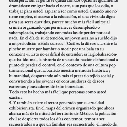
desesperación, la gente se queda con dos opciones igualmente
dramáticas: emigrar hacia el norte, a un país que los odia, o
trabajar para usted, aspirar a ser como usted. Cuando uno no
tiene empleo, ni acceso a la educación, ni una vivienda digna
para sus seres queridos, parece mucho más fácil unirse al
crimen organizado que permanecer desempleado o
subempleado, trabajando con todas las de perder por casi
nada. En el día de su detención, un joven asesino a sueldo dijo
a un periodista: «Hola culeros! ¿Cuál es la diferencia entre la
pinche muerte por hambre o morir por una bala en su
corazón? «. Esto no es difícil de entender: es la globalización-
que-ha-ido-mal, la historia de un estado-nación disfuncional a
punto de perder el control, en el contexto de una cultura pop
transnacional que ha barrido nuestra memoria histórica y
humanidad, desgarrando aún más el precario tejido social y
convirtiendo a los jóvenes en consumidores de deseos
extremos y buscadores de éxito inmediato.
Todo esto ha hecho más fácil que personas como usted
existan.
5. Y también existe el terror generado por su crueldad
exhibicionista. En el mapa del crimen organizado que ahora
abarca más de la mitad del territorio de México, la población
civil se despierta todos los días con temor, temor a ser
secuestrados o a que un familiar sea secuestrado, el miedo de