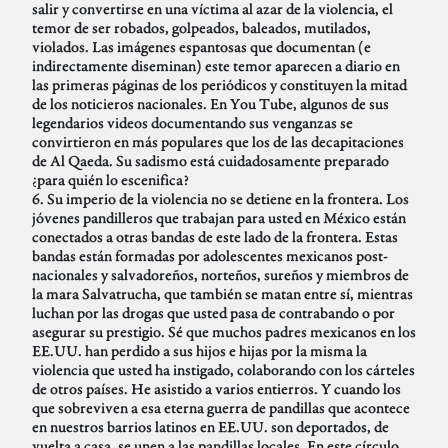
salir y convertirse en una víctima al azar de la violencia, el
temor de ser robados, golpeados, baleados, mutilados,
violados. Las imágenes espantosas que documentan (e
indirectamente diseminan) este temor aparecen a diario en
las primeras páginas de los periódicos y constituyen la mitad
de los noticieros nacionales. En You Tube, algunos de sus
legendarios videos documentando sus venganzas se
convirtieron en más populares que los de las decapitaciones
de Al Qaeda. Su sadismo está cuidadosamente preparado
¿para quién lo escenifica?
6. Su imperio de la violencia no se detiene en la frontera. Los
jóvenes pandilleros que trabajan para usted en México están
conectados a otras bandas de este lado de la frontera. Estas
bandas están formadas por adolescentes mexicanos post-
nacionales y salvadoreños, norteños, sureños y miembros de
la mara Salvatrucha, que también se matan entre sí, mientras
luchan por las drogas que usted pasa de contrabando o por
asegurar su prestigio. Sé que muchos padres mexicanos en los
EE.UU. han perdido a sus hijos e hijas por la misma la
violencia que usted ha instigado, colaborando con los cárteles
de otros países. He asistido a varios entierros. Y cuando los
que sobreviven a esa eterna guerra de pandillas que acontece
en nuestros barrios latinos en EE.UU. son deportados, de
vuelta a casa, se unen a las pandillas locales. En este círculo