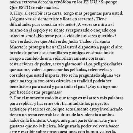
nueva extrema derecha xenófoba en los EE.UU.? Supongo
Que ESTO te vale madres.
8. Hoy, al escribir esta carta, tengo más preguntas para usted:
¿Alguna vez se siente triste y llora en secreto? ¿Tiene
dificultades para conciliar el sueño? ¿A veces se mira a sí
mismo en el espejo y se siente avergonzado o enojado con
usted mismo? ¿No teme por la vida de sus seres queridos?
¿De verdad cree que Malverde, Judas Tadeo y la Santa
Muerte le protegen bien? ¿Está usted dispuesto a pagar el alto
precio de poner a sus familiares y amigos en situación de
riesgo a cambio de una vida relativamente corta sin
restricciones de poder, sexo y glamour? ¿ Los peligros diarios
que asume, valen la pena por las películas, telenovelas y
corridos que usted inspira? ¿No se ha preguntado alguna vez
que una tregua con otros cárteles en realidad podría ser
beneficioso para usted y para todo el país? ¿Soy un ingenuo
por hacerle estas preguntas?
9. Por el momento todo lo que tengo es mi arte y mis palabras
para replicar y hacerme oír. La mitad de los proyectos
artísticos y escritos en los que actualmente estoy involucrado
tienen un tema central: la cultura de la violencia a ambos
lados de la frontera. Ocupa una gran parte de mi arte y me
gustaría que no lo hiciera. Me gustaría poder volver a hacer
arte y escribir sobre otras cuestiones con humor y alegría.