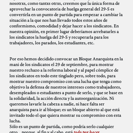
nosotrxs, como tantxs otrxs, creemos que la única forma de
aprovechar la convocatoria de huelga general del 29-S es
convertirla en un punto de partida para empezar a cambiar la
situación a la que nos han llevado todos estos años de
conformismo, comodidad y dejar hacer a los sindicatos. En
nuestra opinión, en primer lugar deberíamos arrebatarles a
los sindicatos la huelga del 29-S y recuperarla para los
trabajadores, los parados, los estudiantes, etc.
Por eso hemos decidido convocar un Bloque Anarquista en la
mani de los sindicatos el 29 de septiembre, para mostrar
nuestro rechazo a la reforma laboral y al papel cómplice de
los sindicatos en todo este tinglado pero, sobre todo, para
mostrar nuestro compromiso con una lucha que tenga como
objetivo la defensa de nuestros intereses como trabajadores,
desempleados o estudiantes a punto de serlo, y que se base en
la solidaridad, la acción directa y la autoorganización. Ni
queremos lavarle la cabeza a nadie, ni hace falta ser
anarquista para ir al bloque; es un bloque abierto al que está
invitado todo el que quiera mostrar su compromiso con esta
lucha.
Sólo es un punto de partida, como podría serlo cualquier
otro… porque, al fin y al cabo, está
todo por hacer
…