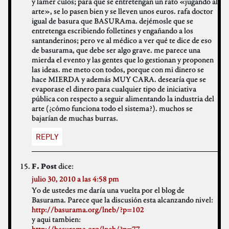
y lamer culos; para que se entretengan un rato «jugando al
arte», se lo pasen bien y se lleven unos euros. rafa doctor
igual de basura que BASURAma. dejémosle que se
entretenga escribiendo folletines y engañando a los
santanderinos; pero ve al médico a ver qué te dice de eso
de basurama, que debe ser algo grave. me parece una
mierda el evento y las gentes que lo gestionan y proponen
las ideas. me meto con todos, porque con mi dinero se
hace MIERDA y además MUY CARA. desearía que se
evaporase el dinero para cualquier tipo de iniciativa
pública con respecto a seguir alimentando la industria del
arte (¿cómo funciona todo el sistema?). muchos se
bajarían de muchas burras.
REPLY
dice:
F. Post
julio 30, 2010 a las 4:58 pm
Yo de ustedes me daría una vuelta por el blog de
Basurama. Parece que la discusión esta alcanzando nivel:
http://basurama.org/lneb/?p=102
y aqui tambien:
http://basurama.org/lneb/?p=77