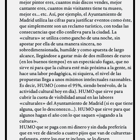
mejor pintor eres, cuantos más discos vendes, mejor
cantante eres, cuantos más visitantes tiene tu museo,
mejor es… etc. Así, por ejemplo, el Ayuntamiento de
Madrid utiliza las cifras para justificar eventos como éste,
que simplemente son un reclamo turístico, con todas las
consecuencias que ello conlleva para la ciudad. La
«cultura» se utiliza como gancho de una noche, sin
apostar por ella de una manera sincera, no
sobredimensionada, humilde y como apuesta de largo
alcance, llegándose a gastar más de dos millones de euros
(en los buenos tiempos) en un espectáculo fugaz, que no
sirve ni para que la cultura esté más próxima a la gente, ni
hace una labor pedagógica, ni siquiera, el nivel de las
propuestas llega a unos mínimos intelectuales razonables.
Es decir, HUMO (como el 95%, siendo benévolo, de la
actividad cultural hoy en día). HUMO que sirve para
cubrir la cuota de visibilidad anual en las labores
«culturales» del Ayuntamiento de Madrid (si es que tiene
alguna, que lo desconozco…). HUMO que sirve para que
algunos hagan el año con lo que saquen «jugando a la
cultura».
HUMO que se paga con mi dinero y sin duda preferiría
que en vez de dárselo a cuatro pijos que van de culturetas-
gafapasta, entre los que te incluyo, se lo diesen