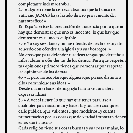
completante indemostrable.
2.- «alguien tiene la certeza absoluta que la banca del
vaticano JAMAS haya lavado dinero proveniente del
narcotrafico?»
En España existe la presunción de inocencia por lo que no
hay que demostrar que uno es inocente, lo que hay que
demostrar es si uno es culpable.
3.-«Yo soy sevillano y no me ofende, de hecho, estoy de
acuerdo con ofender a la iglesia y a sus borregos.»
No creo que para defender tus ideas tengas que derecho a
infravalorar u ofender las de los demas. Para que respeten
tus opiniones primero tienes que comenzar por respetar
las opiniones de los demas
4.-«… pero no aceptan que alguien que piense distinto a
ellos comunique sus ideas.»
Desde cuando hacer demagogia barata se considera
expresar ideas?
5.-«A ver si tienen lo que hay que tener para irse a
cualquier pais musulman y hacer la gracia en cualquier
calle publica..que valientes ..que modelnos..y cuanta
preocupacion por las cosas que de verdad importan tienen
estos «artistas»»
Cada religión tiene sus cosas buenas y sus cosas malas, lo