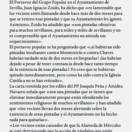
El Portavoz del Grupo Popular en el Ayuntamiento de
Sevilla, Juan Ignacio Zoido, ha dicho que «es lamentable que
los vecinos estén llamando desde hace más de dos meses para
que se retiren esas pintadas y que su Ayuntamiento les ignore.
Asimismo, Zoido ha añadido que «son pintadas ofensivas
para muchos sevillanos, para miles y miles de sevillanos y no
es comprensible que el Ayuntamiento no atienda sus
requerimientos».
El portavoz popular se ha preguntado que «¿si hubieran sido
pintadas insultantes contra Monteseirín o contra Chaves
habrían tardado más de dos meses en limpiarlas? ¿las habrían
dejado a pesar de tener constancia desde hace tanto tiempo
de la existencia de esas pintadas?.Yo creo que se hubieran
quitado inmediatamente, pero como ha sido contra la Iglesia
Católica no se han retirado».
La carta remitida por los ediles del PP Joaquín Peña y Amidea
Navarro señala que «son una pintadas que se tienen que
eliminar inmediatamente porque están ofendiendo los
sentimientos religiosos de muchos sevillanos» y han añadido
que «los vecinos llevan dos meses alertando sobre la
existencia de estas pintadas y el Ayuntamiento no ha hecho
nada para quitarlas».
«Los vecinos están cansados de que la Alameda de Hércules
se esté deteriorando por la acción de vándalos que están