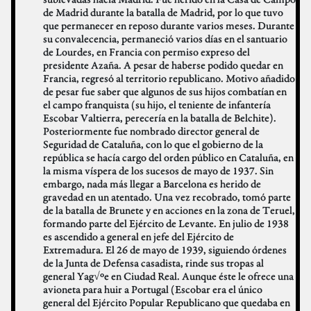
de Madrid durante la batalla de Madrid, por lo que tuvo
que permanecer en reposo durante varios meses. Durante
su convalecencia, permaneció varios días en el santuario
de Lourdes, en Francia con permiso expreso del
presidente Azaña. A pesar de haberse podido quedar en
Francia, regresó al territorio republicano. Motivo añadido
de pesar fue saber que algunos de sus hijos combatían en
el campo franquista (su hijo, el teniente de infantería
Escobar Valtierra, perecería en la batalla de Belchite).
Posteriormente fue nombrado director general de
Seguridad de Cataluña, con lo que el gobierno de la
república se hacía cargo del orden público en Cataluña, en
la misma víspera de los sucesos de mayo de 1937. Sin
embargo, nada más llegar a Barcelona es herido de
gravedad en un atentado. Una vez recobrado, tomó parte
de la batalla de Brunete y en acciones en la zona de Teruel,
formando parte del Ejército de Levante. En julio de 1938
es ascendido a general en jefe del Ejército de
Extremadura. El 26 de mayo de 1939, siguiendo órdenes
de la Junta de Defensa casadista, rinde sus tropas al
general Yag√ºe en Ciudad Real. Aunque éste le ofrece una
avioneta para huir a Portugal (Escobar era el único
general del Ejército Popular Republicano que quedaba en