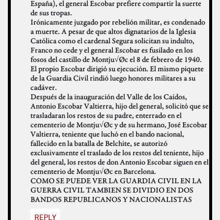
España), el general Escobar prefiere compartir la suerte
de sus tropas.
Irónicamente juzgado por rebelión militar, es condenado
a muerte. A pesar de que altos dignatarios de la Iglesia
Católica como el cardenal Segura solicitan su indulto,
Franco no cede y el general Escobar es fusilado en los
fosos del castillo de Montju√Øc el 8 de febrero de 1940.
El propio Escobar dirigió su ejecución. El mismo piquete
de la Guardia Civil rindió luego honores militares a su
cadáver.
Después de la inauguración del Valle de los Caídos,
Antonio Escobar Valtierra, hijo del general, solicitó que se
trasladaran los restos de su padre, enterrado en el
cementerio de Montju√Øc y de su hermano, José Escobar
Valtierra, teniente que luchó en el bando nacional,
fallecido en la batalla de Belchite, se autorizó
exclusivamente el traslado de los restos del teniente, hijo
del general, los restos de don Antonio Escobar siguen en el
cementerio de Montju√Øc en Barcelona.
COMO SE PUEDE VER LA GUARDIA CIVIL EN LA
GUERRA CIVIL TAMBIEN SE DIVIDIO EN DOS
BANDOS REPUBLICANOS Y NACIONALISTAS
REPLY