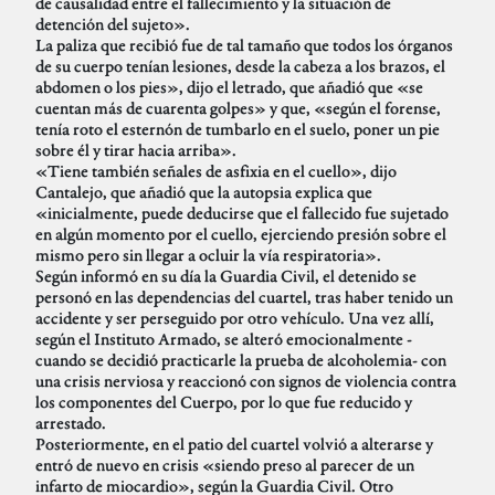
de causalidad entre el fallecimiento y la situación de
detención del sujeto».
La paliza que recibió fue de tal tamaño que todos los órganos
de su cuerpo tenían lesiones, desde la cabeza a los brazos, el
abdomen o los pies», dijo el letrado, que añadió que «se
cuentan más de cuarenta golpes» y que, «según el forense,
tenía roto el esternón de tumbarlo en el suelo, poner un pie
sobre él y tirar hacia arriba».
«Tiene también señales de asfixia en el cuello», dijo
Cantalejo, que añadió que la autopsia explica que
«inicialmente, puede deducirse que el fallecido fue sujetado
en algún momento por el cuello, ejerciendo presión sobre el
mismo pero sin llegar a ocluir la vía respiratoria».
Según informó en su día la Guardia Civil, el detenido se
personó en las dependencias del cuartel, tras haber tenido un
accidente y ser perseguido por otro vehículo. Una vez allí,
según el Instituto Armado, se alteró emocionalmente -
cuando se decidió practicarle la prueba de alcoholemia- con
una crisis nerviosa y reaccionó con signos de violencia contra
los componentes del Cuerpo, por lo que fue reducido y
arrestado.
Posteriormente, en el patio del cuartel volvió a alterarse y
entró de nuevo en crisis «siendo preso al parecer de un
infarto de miocardio», según la Guardia Civil. Otro