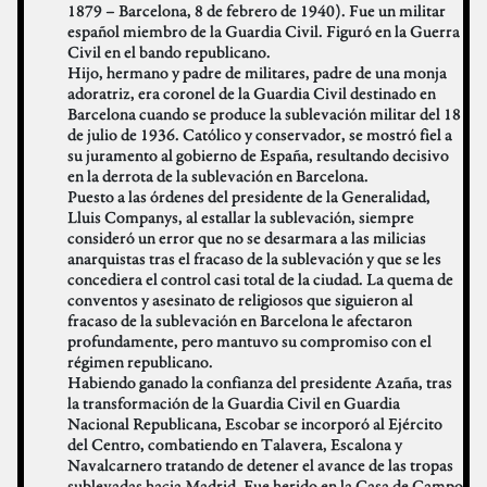
1879 – Barcelona, 8 de febrero de 1940). Fue un militar
español miembro de la Guardia Civil. Figuró en la Guerra
Civil en el bando republicano.
Hijo, hermano y padre de militares, padre de una monja
adoratriz, era coronel de la Guardia Civil destinado en
Barcelona cuando se produce la sublevación militar del 18
de julio de 1936. Católico y conservador, se mostró fiel a
su juramento al gobierno de España, resultando decisivo
en la derrota de la sublevación en Barcelona.
Puesto a las órdenes del presidente de la Generalidad,
Lluis Companys, al estallar la sublevación, siempre
consideró un error que no se desarmara a las milicias
anarquistas tras el fracaso de la sublevación y que se les
concediera el control casi total de la ciudad. La quema de
conventos y asesinato de religiosos que siguieron al
fracaso de la sublevación en Barcelona le afectaron
profundamente, pero mantuvo su compromiso con el
régimen republicano.
Habiendo ganado la confianza del presidente Azaña, tras
la transformación de la Guardia Civil en Guardia
Nacional Republicana, Escobar se incorporó al Ejército
del Centro, combatiendo en Talavera, Escalona y
Navalcarnero tratando de detener el avance de las tropas
sublevadas hacia Madrid. Fue herido en la Casa de Campo