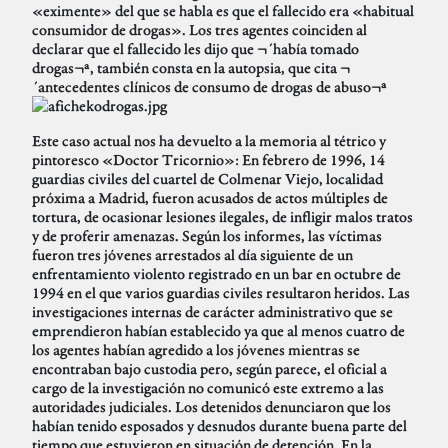
«eximente» del que se habla es que el fallecido era «habitual
consumidor de drogas». Los tres agentes coinciden al
declarar que el fallecido les dijo que ¬´había tomado
drogas¬ª, también consta en la autopsia, que cita ¬
´antecedentes clínicos de consumo de drogas de abuso¬ª
Este caso actual nos ha devuelto a la memoria al tétrico y
pintoresco «Doctor Tricornio»: En febrero de 1996, 14
guardias civiles del cuartel de Colmenar Viejo, localidad
próxima a Madrid, fueron acusados de actos múltiples de
tortura, de ocasionar lesiones ilegales, de infligir malos tratos
y de proferir amenazas. Según los informes, las víctimas
fueron tres jóvenes arrestados al día siguiente de un
enfrentamiento violento registrado en un bar en octubre de
1994 en el que varios guardias civiles resultaron heridos. Las
investigaciones internas de carácter administrativo que se
emprendieron habían establecido ya que al menos cuatro de
los agentes habían agredido a los jóvenes mientras se
encontraban bajo custodia pero, según parece, el oficial a
cargo de la investigación no comunicó este extremo a las
autoridades judiciales. Los detenidos denunciaron que los
habían tenido esposados y desnudos durante buena parte del
tiempo que estuvieron en situación de detención. En la