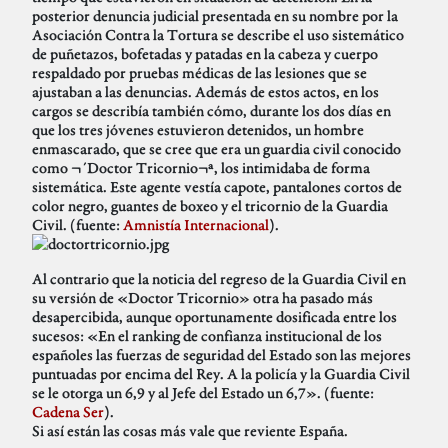
posterior denuncia judicial presentada en su nombre por la
Asociación Contra la Tortura se describe el uso sistemático
de puñetazos, bofetadas y patadas en la cabeza y cuerpo
respaldado por pruebas médicas de las lesiones que se
ajustaban a las denuncias. Además de estos actos, en los
cargos se describía también cómo, durante los dos días en
que los tres jóvenes estuvieron detenidos, un hombre
enmascarado, que se cree que era un guardia civil conocido
como ¬´Doctor Tricornio¬ª, los intimidaba de forma
sistemática. Este agente vestía capote, pantalones cortos de
color negro, guantes de boxeo y el tricornio de la Guardia
Civil. (fuente:
Amnistía Internacional
).
Al contrario que la noticia del regreso de la Guardia Civil en
su versión de «Doctor Tricornio» otra ha pasado más
desapercibida, aunque oportunamente dosificada entre los
sucesos: «En el ranking de confianza institucional de los
españoles las fuerzas de seguridad del Estado son las mejores
puntuadas por encima del Rey. A la policía y la Guardia Civil
se le otorga un 6,9 y al Jefe del Estado un 6,7». (fuente:
Cadena Ser
).
Si así están las cosas más vale que reviente España.