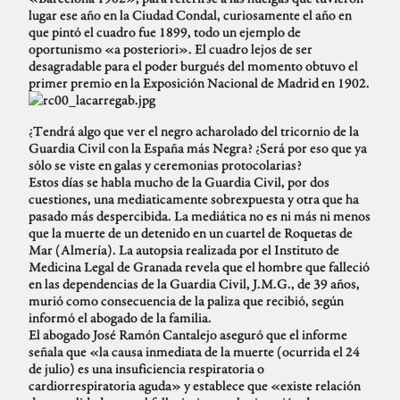
lugar ese año en la Ciudad Condal, curiosamente el año en
que pintó el cuadro fue 1899, todo un ejemplo de
oportunismo «a posteriori». El cuadro lejos de ser
desagradable para el poder burgués del momento obtuvo el
primer premio en la Exposición Nacional de Madrid en 1902.
¿Tendrá algo que ver el negro acharolado del tricornio de la
Guardia Civil con la España más Negra? ¿Será por eso que ya
sólo se viste en galas y ceremonias protocolarias?
Estos días se habla mucho de la Guardia Civil, por dos
cuestiones, una mediaticamente sobrexpuesta y otra que ha
pasado más despercibida. La mediática no es ni más ni menos
que la muerte de un detenido en un cuartel de Roquetas de
Mar (Almería). La autopsia realizada por el Instituto de
Medicina Legal de Granada revela que el hombre que falleció
en las dependencias de la Guardia Civil, J.M.G., de 39 años,
murió como consecuencia de la paliza que recibió, según
informó el abogado de la familia.
El abogado José Ramón Cantalejo aseguró que el informe
señala que «la causa inmediata de la muerte (ocurrida el 24
de julio) es una insuficiencia respiratoria o
cardiorrespiratoria aguda» y establece que «existe relación