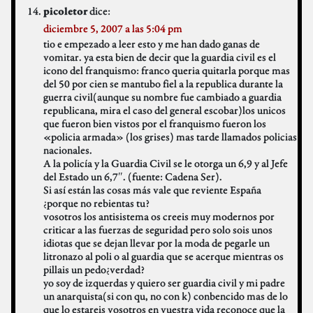
dice:
picoletor
diciembre 5, 2007 a las 5:04 pm
tio e empezado a leer esto y me han dado ganas de
vomitar. ya esta bien de decir que la guardia civil es el
icono del franquismo: franco queria quitarla porque mas
del 50 por cien se mantubo fiel a la republica durante la
guerra civil(aunque su nombre fue cambiado a guardia
republicana, mira el caso del general escobar)los unicos
que fueron bien vistos por el franquismo fueron los
«policia armada» (los grises) mas tarde llamados policias
nacionales.
A la policía y la Guardia Civil se le otorga un 6,9 y al Jefe
del Estado un 6,7″. (fuente: Cadena Ser).
Si así están las cosas más vale que reviente España
¿porque no rebientas tu?
vosotros los antisistema os creeis muy modernos por
criticar a las fuerzas de seguridad pero solo sois unos
idiotas que se dejan llevar por la moda de pegarle un
litronazo al poli o al guardia que se acerque mientras os
pillais un pedo¿verdad?
yo soy de izquerdas y quiero ser guardia civil y mi padre
un anarquista(si con qu, no con k) conbencido mas de lo
que lo estareis vosotros en vuestra vida reconoce que la