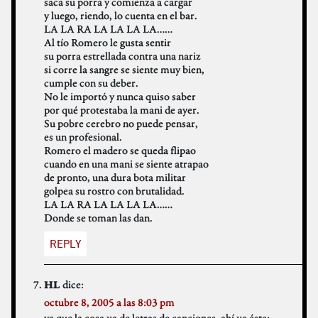
saca su porra y comienza a cargar
y luego, riendo, lo cuenta en el bar.
LA LA RA LA LA LA LA……
Al tío Romero le gusta sentir
su porra estrellada contra una nariz
si corre la sangre se siente muy bien,
cumple con su deber.
No le importó y nunca quiso saber
por qué protestaba la mani de ayer.
Su pobre cerebro no puede pensar,
es un profesional.
Romero el madero se queda flipao
cuando en una mani se siente atrapao
de pronto, una dura bota militar
golpea su rostro con brutalidad.
LA LA RA LA LA LA LA……
Donde se toman las dan.
REPLY
dice:
HL
octubre 8, 2005 a las 8:03 pm
ya que la cosa va de letras de canciones, ahí va ésta: