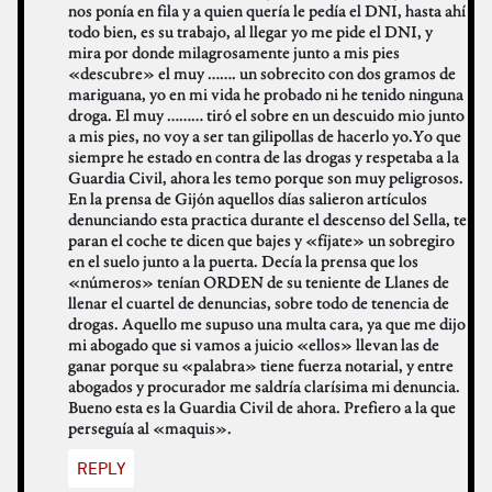
nos ponía en fila y a quien quería le pedía el DNI, hasta ahí
todo bien, es su trabajo, al llegar yo me pide el DNI, y
mira por donde milagrosamente junto a mis pies
«descubre» el muy ……. un sobrecito con dos gramos de
mariguana, yo en mi vida he probado ni he tenido ninguna
droga. El muy ……… tiró el sobre en un descuido mio junto
a mis pies, no voy a ser tan gilipollas de hacerlo yo.Yo que
siempre he estado en contra de las drogas y respetaba a la
Guardia Civil, ahora les temo porque son muy peligrosos.
En la prensa de Gijón aquellos días salieron artículos
denunciando esta practica durante el descenso del Sella, te
paran el coche te dicen que bajes y «fíjate» un sobregiro
en el suelo junto a la puerta. Decía la prensa que los
«números» tenían ORDEN de su teniente de Llanes de
llenar el cuartel de denuncias, sobre todo de tenencia de
drogas. Aquello me supuso una multa cara, ya que me dijo
mi abogado que si vamos a juicio «ellos» llevan las de
ganar porque su «palabra» tiene fuerza notarial, y entre
abogados y procurador me saldría clarísima mi denuncia.
Bueno esta es la Guardia Civil de ahora. Prefiero a la que
perseguía al «maquis».
REPLY