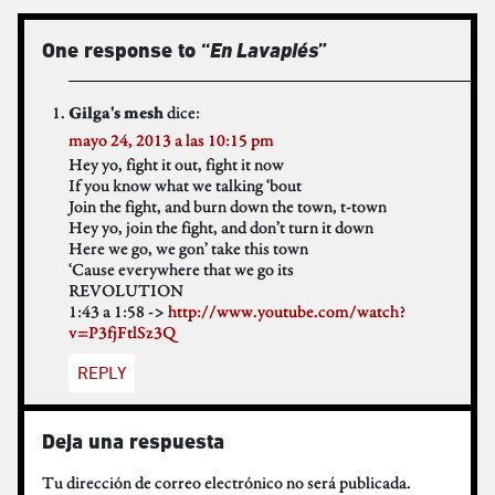
One response to “
En Lavapiés
”
dice:
Gilga's mesh
mayo 24, 2013 a las 10:15 pm
Hey yo, fight it out, fight it now
If you know what we talking ‘bout
Join the fight, and burn down the town, t-town
Hey yo, join the fight, and don’t turn it down
Here we go, we gon’ take this town
‘Cause everywhere that we go its
REVOLUTION
1:43 a 1:58 ->
http://www.youtube.com/watch?
v=P3fjFtlSz3Q
REPLY
Deja una respuesta
Tu dirección de correo electrónico no será publicada.