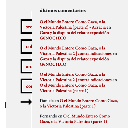
secciones
archivos
autores
últimos comentarios
febrero 2026
aitor
O el Mundo Entero Como Gaza, o la
secciones
enero 2026
Anna Antselovich
Victoria Palestina (parte 2) - Acracia
en
diciembre 2025
Anti Ochoa
Gaza y la disputa del relato: exposición
¿Qué pasa aquí?
noviembre 2025
Archivo De Castro
G€NOC1DIO
noviembre 2023
Chus Martinez
colaboradores
O el Mundo Entero Como Gaza, o la
septiembre 2023
claudia
Victoria Palestina 2 | contraindicaciones
en
julio 2023
Claudio Gallo
Gaza y la disputa del relato: exposición
febrero 2023
Daniel
Autobombo
G€NOC1DIO
junio 2022
Democracia
archivos
mayo 2022
dios
O el Mundo Entero Como Gaza, o la
abril 2022
elenapedrosa
Victoria Palestina 2 | contraindicaciones
en
marzo 2022
Germano Paris
O el Mundo Entero Como Gaza, o la
comentarios
mayo 2021
Gus-Man
Critica a la crítica
Victoria Palestina (parte 1)
abril 2021
Iren Txus
febrero 2021
Joaquín Ivars
Daniela
en
O el Mundo Entero Como Gaza,
enero 2021
Jose A. Miranda
o la Victoria Palestina (parte 1)
diciembre 2020
Julian Vidal
Delincuentes
noviembre 2020
monica
Fernando
en
O el Mundo Entero Como
octubre 2020
Noaz
Gaza, o la Victoria Palestina (parte 1)
septiembre 2020
Pablo