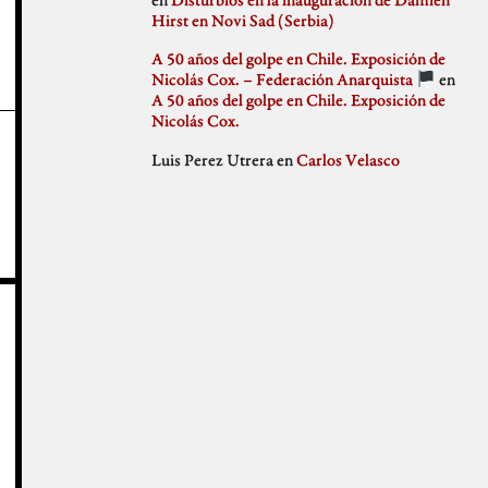
julio 2018
Hirst en Novi Sad (Serbia)
Weblog
junio 2018
mayo 2018
A 50 años del golpe en Chile. Exposición de
abril 2018
Nicolás Cox. – Federación Anarquista
en
marzo 2018
A 50 años del golpe en Chile. Exposición de
febrero 2018
Nicolás Cox.
enero 2018
Luis Perez Utrera
en
Carlos Velasco
diciembre 2017
noviembre 2017
octubre 2017
septiembre 2017
agosto 2017
julio 2017
junio 2017
mayo 2017
abril 2017
marzo 2017
febrero 2017
enero 2017
diciembre 2016
noviembre 2016
octubre 2016
septiembre 2016