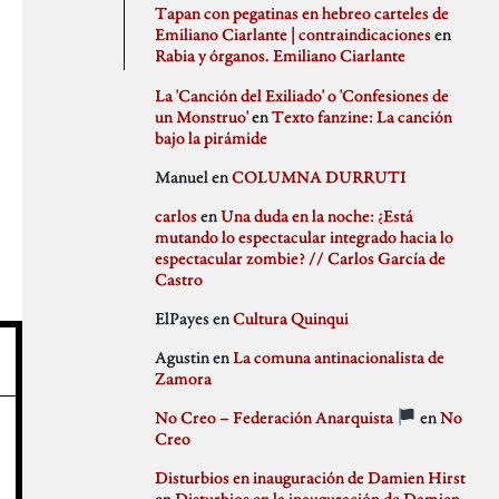
agosto 2020
PSJM
Tapan con pegatinas en hebreo carteles de
julio 2020
Queen of the Bongo
Emiliano Ciarlante | contraindicaciones
en
Difusión
junio 2020
Ruben Santiago
Rabia y órganos. Emiliano Ciarlante
mayo 2020
Santi Ochoa
abril 2020
Seccion Madrid
La 'Canción del Exiliado' o 'Confesiones de
marzo 2020
tipo gris
un Monstruo'
en
Texto fanzine: La canción
febrero 2020
bajo la pirámide
Idioteces
enero 2020
Manuel
en
COLUMNA DURRUTI
diciembre 2019
noviembre 2019
carlos
en
Una duda en la noche: ¿Está
octubre 2019
mutando lo espectacular integrado hacia lo
Memoria Histórica
septiembre 2019
espectacular zombie? // Carlos García de
julio 2019
Castro
junio 2019
mayo 2019
ElPayes
en
Cultura Quinqui
abril 2019
Pill Golding
marzo 2019
Agustin
en
La comuna antinacionalista de
febrero 2019
Zamora
enero 2019
diciembre 2018
No Creo – Federación Anarquista
en
No
noviembre 2018
Sin categoría
Creo
octubre 2018
septiembre 2018
Disturbios en inauguración de Damien Hirst
agosto 2018
en
Disturbios en la inauguración de Damien