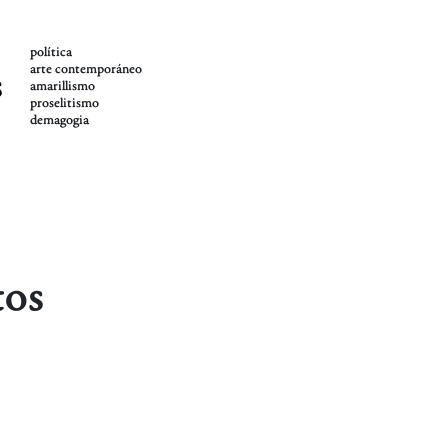
política
arte contemporáneo
s
amarillismo
proselitismo
demagogia
tos