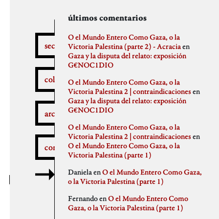
secciones
archivos
autores
últimos comentarios
febrero 2026
aitor
O el Mundo Entero Como Gaza, o la
secciones
enero 2026
Anna Antselovich
Victoria Palestina (parte 2) - Acracia
en
diciembre 2025
Anti Ochoa
Gaza y la disputa del relato: exposición
¿Qué pasa aquí?
noviembre 2025
Archivo De Castro
G€NOC1DIO
noviembre 2023
Chus Martinez
colaboradores
O el Mundo Entero Como Gaza, o la
septiembre 2023
claudia
Victoria Palestina 2 | contraindicaciones
en
julio 2023
Claudio Gallo
Gaza y la disputa del relato: exposición
febrero 2023
Daniel
Autobombo
G€NOC1DIO
junio 2022
Democracia
archivos
mayo 2022
dios
O el Mundo Entero Como Gaza, o la
abril 2022
elenapedrosa
Victoria Palestina 2 | contraindicaciones
en
marzo 2022
Germano Paris
O el Mundo Entero Como Gaza, o la
comentarios
mayo 2021
Gus-Man
Critica a la crítica
Victoria Palestina (parte 1)
abril 2021
Iren Txus
febrero 2021
Joaquín Ivars
Daniela
en
O el Mundo Entero Como Gaza,
enero 2021
Jose A. Miranda
o la Victoria Palestina (parte 1)
diciembre 2020
Julian Vidal
Delincuentes
noviembre 2020
monica
Fernando
en
O el Mundo Entero Como
octubre 2020
Noaz
Gaza, o la Victoria Palestina (parte 1)
septiembre 2020
Pablo