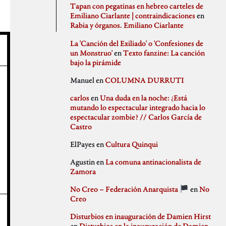
agosto 2020
PSJM
Tapan con pegatinas en hebreo carteles de
julio 2020
Queen of the Bongo
Emiliano Ciarlante | contraindicaciones
en
Difusión
junio 2020
Ruben Santiago
Rabia y órganos. Emiliano Ciarlante
mayo 2020
Santi Ochoa
abril 2020
Seccion Madrid
La 'Canción del Exiliado' o 'Confesiones de
marzo 2020
tipo gris
un Monstruo'
en
Texto fanzine: La canción
febrero 2020
bajo la pirámide
Idioteces
enero 2020
Manuel
en
COLUMNA DURRUTI
diciembre 2019
noviembre 2019
carlos
en
Una duda en la noche: ¿Está
octubre 2019
mutando lo espectacular integrado hacia lo
Memoria Histórica
septiembre 2019
espectacular zombie? // Carlos García de
julio 2019
Castro
junio 2019
mayo 2019
ElPayes
en
Cultura Quinqui
abril 2019
Pill Golding
marzo 2019
Agustin
en
La comuna antinacionalista de
febrero 2019
Zamora
enero 2019
diciembre 2018
No Creo – Federación Anarquista
en
No
noviembre 2018
Sin categoría
Creo
octubre 2018
septiembre 2018
Disturbios en inauguración de Damien Hirst
agosto 2018
en
Disturbios en la inauguración de Damien