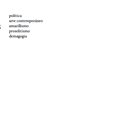
política
arte contemporáneo
s
amarillismo
proselitismo
demagogia