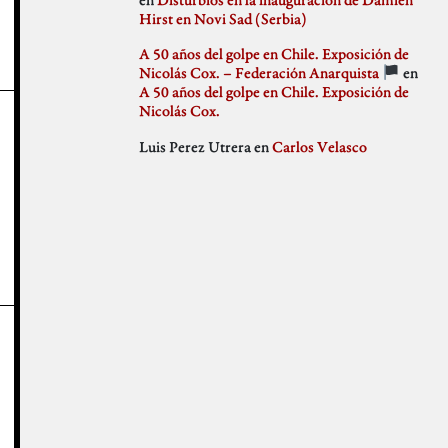
julio 2018
Hirst en Novi Sad (Serbia)
Weblog
junio 2018
mayo 2018
A 50 años del golpe en Chile. Exposición de
abril 2018
Nicolás Cox. – Federación Anarquista
en
marzo 2018
A 50 años del golpe en Chile. Exposición de
febrero 2018
Nicolás Cox.
enero 2018
Luis Perez Utrera
en
Carlos Velasco
diciembre 2017
noviembre 2017
octubre 2017
septiembre 2017
agosto 2017
julio 2017
junio 2017
mayo 2017
abril 2017
marzo 2017
febrero 2017
enero 2017
diciembre 2016
noviembre 2016
octubre 2016
septiembre 2016