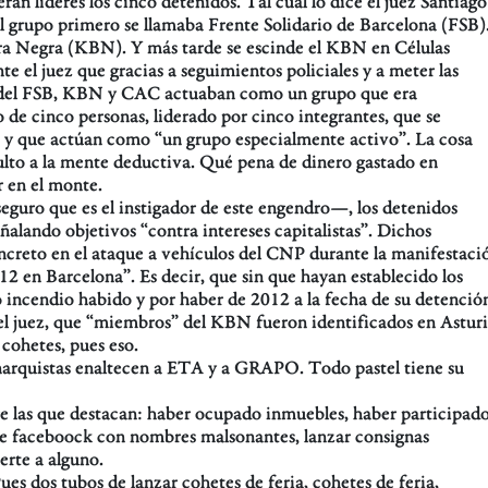
n líderes los cinco detenidos. Tal cual lo dice el juez Santiago
l grupo primero se llamaba Frente Solidario de Barcelona (FSB)
a Negra (KBN). Y más tarde se escinde el KBN en Células
el juez que gracias a seguimientos policiales y a meter las
es del FSB, KBN y CAC actuaban como un grupo que era
de cinco personas, liderado por cinco integrantes, que se
s, y que actúan como “un grupo especialmente activo”. La cosa
nsulto a la mente deductiva. Qué pena de dinero gastado en
r en el monte.
seguro que es el instigador de este engendro—, los detenidos
alando objetivos “contra intereses capitalistas”. Dichos
ncreto en el ataque a vehículos del CNP durante la manifestaci
2 en Barcelona”. Es decir, que sin que hayan establecido los
o incendio habido y por haber de 2012 a la fecha de su detenció
el juez, que “miembros” del KBN fueron identificados en Asturi
 cohetes, pues eso.
narquistas enaltecen a ETA y a GRAPO. Todo pastel tiene su
tre las que destacan: haber ocupado inmuebles, haber participad
 de faceboock con nombres malsonantes, lanzar consignas
erte a alguno.
es dos tubos de lanzar cohetes de feria, cohetes de feria,