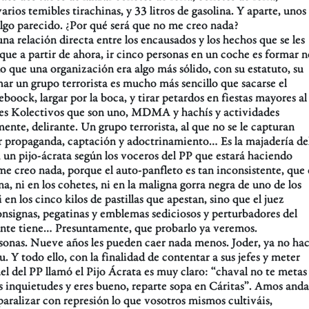
arios temibles tirachinas, y 33 litros de gasolina. Y aparte, unos
algo parecido. ¿Por qué será que no me creo nada?
 relación directa entre los encausados y los hechos que se les
que a partir de ahora, ir cinco personas en un coche es formar n
o que una organización era algo más sólido, con su estatuto, su
mar un grupo terrorista es mucho más sencillo que sacarse el
boock, largar por la boca, y tirar petardos en fiestas mayores al
es Kolectivos que son uno, MDMA y hachís y actividades
mente, delirante. Un grupo terrorista, al que no se le capturan
r propaganda, captación y adoctrinamiento… Es la majadería de
, un pijo-ácrata según los voceros del PP que estará haciendo
me creo nada, porque el auto-panfleto es tan inconsistente, que 
ina, ni en los cohetes, ni en la maligna gorra negra de uno de los
n los cinco kilos de pastillas que apestan, sino que el juez
nsignas, pegatinas y emblemas sediciosos y perturbadores del
ente tiene… Presuntamente, que probarlo ya veremos.
sonas. Nueve años les pueden caer nada menos. Joder, ya no ha
. Y todo ello, con la finalidad de contentar a sus jefes y meter
el del PP llamó el Pijo Ácrata es muy claro: “chaval no te metas
nes inquietudes y eres bueno, reparte sopa en Cáritas”. Amos anda
paralizar con represión lo que vosotros mismos cultiváis,