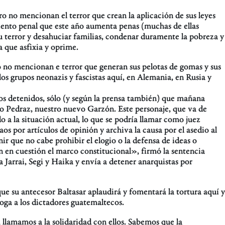
o no mencionan el terror que crean la aplicación de sus leyes
iento penal que este año aumenta penas (muchas de ellas
su terror y desahuciar familias, condenar duramente la pobreza y
a que asfixia y oprime.
o no mencionan e terror que generan sus pelotas de gomas y sus
los grupos neonazis y fascistas aquí, en Alemania, en Rusia y
s detenidos, sólo (y según la prensa también) que mañana
go Pedraz, nuestro nuevo Garzón. Este personaje, que va de
edo a la situación actual, lo que se podría llamar como juez
s por artículos de opinión y archiva la causa por el asedio al
que no cabe prohibir el elogio o la defensa de ideas o
an en cuestión el marco constitucional», firmó la sentencia
a Jarrai, Segi y Haika y envía a detener anarquistas por
ue su antecesor Baltasar aplaudirá y fomentará la tortura aquí y
oga a los dictadores guatemaltecos.
llamamos a la solidaridad con ellos. Sabemos que la