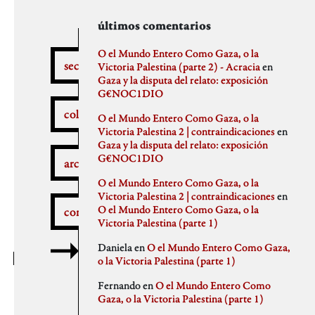
secciones
archivos
autores
últimos comentarios
febrero 2026
aitor
O el Mundo Entero Como Gaza, o la
secciones
enero 2026
Anna Antselovich
Victoria Palestina (parte 2) - Acracia
en
diciembre 2025
Anti Ochoa
Gaza y la disputa del relato: exposición
¿Qué pasa aquí?
noviembre 2025
Archivo De Castro
G€NOC1DIO
noviembre 2023
Chus Martinez
colaboradores
O el Mundo Entero Como Gaza, o la
septiembre 2023
claudia
Victoria Palestina 2 | contraindicaciones
en
julio 2023
Claudio Gallo
Gaza y la disputa del relato: exposición
febrero 2023
Daniel
Autobombo
G€NOC1DIO
junio 2022
Democracia
archivos
mayo 2022
dios
O el Mundo Entero Como Gaza, o la
abril 2022
elenapedrosa
Victoria Palestina 2 | contraindicaciones
en
marzo 2022
Germano Paris
O el Mundo Entero Como Gaza, o la
comentarios
mayo 2021
Gus-Man
Critica a la crítica
Victoria Palestina (parte 1)
abril 2021
Iren Txus
febrero 2021
Joaquín Ivars
Daniela
en
O el Mundo Entero Como Gaza,
enero 2021
Jose A. Miranda
o la Victoria Palestina (parte 1)
diciembre 2020
Julian Vidal
Delincuentes
noviembre 2020
monica
Fernando
en
O el Mundo Entero Como
octubre 2020
Noaz
Gaza, o la Victoria Palestina (parte 1)
septiembre 2020
Pablo