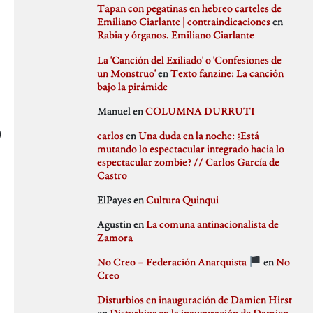
agosto 2020
PSJM
Tapan con pegatinas en hebreo carteles de
julio 2020
Queen of the Bongo
Emiliano Ciarlante | contraindicaciones
en
Difusión
junio 2020
Ruben Santiago
Rabia y órganos. Emiliano Ciarlante
mayo 2020
Santi Ochoa
abril 2020
Seccion Madrid
La 'Canción del Exiliado' o 'Confesiones de
marzo 2020
tipo gris
un Monstruo'
en
Texto fanzine: La canción
febrero 2020
bajo la pirámide
Idioteces
enero 2020
Manuel
en
COLUMNA DURRUTI
diciembre 2019
noviembre 2019
)
carlos
en
Una duda en la noche: ¿Está
octubre 2019
mutando lo espectacular integrado hacia lo
Memoria Histórica
septiembre 2019
espectacular zombie? // Carlos García de
julio 2019
Castro
junio 2019
mayo 2019
ElPayes
en
Cultura Quinqui
abril 2019
Pill Golding
marzo 2019
Agustin
en
La comuna antinacionalista de
febrero 2019
Zamora
enero 2019
diciembre 2018
No Creo – Federación Anarquista
en
No
noviembre 2018
Sin categoría
Creo
octubre 2018
septiembre 2018
Disturbios en inauguración de Damien Hirst
agosto 2018
en
Disturbios en la inauguración de Damien