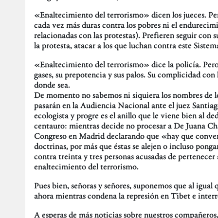
«Enaltecimiento del terrorismo» dicen los jueces. Per
cada vez más duras contra los pobres ni el endurecim
relacionadas con las protestas). Prefieren seguir con 
la protesta, atacar a los que luchan contra este Sistem
«Enaltecimiento del terrorismo» dice la policía. Per
gases, su prepotencia y sus palos. Su complicidad con 
donde sea.
De momento no sabemos ni siquiera los nombres de lo
pasarán en la Audiencia Nacional ante el juez Santia
ecologista y progre es el anillo que le viene bien al d
centauro: mientras decide no procesar a De Juana Chao
Congreso en Madrid declarando que «hay que convenir 
doctrinas, por más que éstas se alejen o incluso pong
contra treinta y tres personas acusadas de pertenecer 
enaltecimiento del terrorismo.
Pues bien, señoras y señores, suponemos que al igual q
ahora mientras condena la represión en Tibet e interr
A esperas de más noticias sobre nuestros compañeros, 