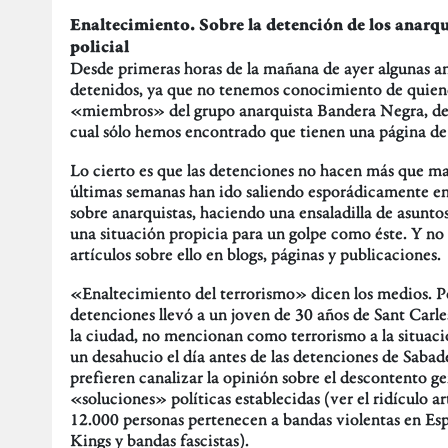
Enaltecimiento. Sobre la detención de los anarqui
policial
Desde primeras horas de la mañana de ayer algunas an
detenidos, ya que no tenemos conocimiento de quienes
«miembros» del grupo anarquista Bandera Negra, del
cual sólo hemos encontrado que tienen una página d
Lo cierto es que las detenciones no hacen más que mat
últimas semanas han ido saliendo esporádicamente en a
sobre anarquistas, haciendo una ensaladilla de asunto
una situación propicia para un golpe como éste. Y n
artículos sobre ello en blogs, páginas y publicaciones.
«Enaltecimiento del terrorismo» dicen los medios. P
detenciones llevó a un joven de 30 años de Sant Carl
la ciudad, no mencionan como terrorismo a la situaci
un desahucio el día antes de las detenciones de Sabadel
prefieren canalizar la opinión sobre el descontento g
«soluciones» políticas establecidas (ver el ridículo 
12.000 personas pertenecen a bandas violentas en Esp
Kings y bandas fascistas).