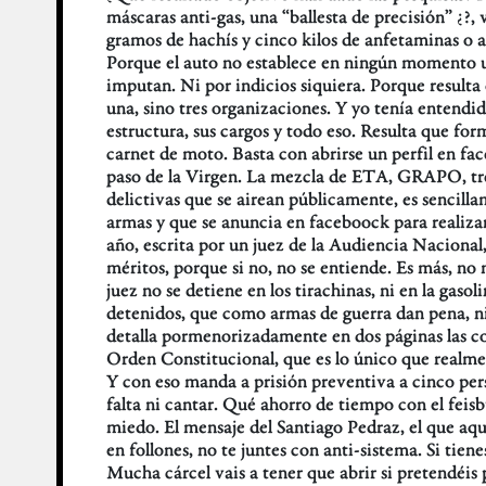
máscaras anti-gas, una “ballesta de precisión” ¿?, v
gramos de hachís y cinco kilos de anfetaminas o 
Porque el auto no establece en ningún momento una
imputan. Ni por indicios siquiera. Porque resulta 
una, sino tres organizaciones. Y yo tenía entendid
estructura, sus cargos y todo eso. Resulta que for
carnet de moto. Basta con abrirse un perfil en face
paso de la Virgen. La mezcla de ETA, GRAPO, tr
delictivas que se airean públicamente, es sencilla
armas y que se anuncia en faceboock para realiza
año, escrita por un juez de la Audiencia Nacional
méritos, porque si no, no se entiende. Es más, no 
juez no se detiene en los tirachinas, ni en la gasol
detenidos, que como armas de guerra dan pena, ni e
detalla pormenorizadamente en dos páginas las co
Orden Constitucional, que es lo único que realm
Y con eso manda a prisión preventiva a cinco per
falta ni cantar. Qué ahorro de tiempo con el feisbu
miedo. El mensaje del Santiago Pedraz, el que aqu
en follones, no te juntes con anti-sistema. Si tie
Mucha cárcel vais a tener que abrir si pretendéis 