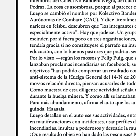
miembros del Colectivo Bandera Negra, del cual era
Pedraz. La cosa es asombrosa, porque al parecer e
Luego se cambió el nombre por Kolectivo Bander
Autónomas de Combate (CAC). Y dice literalmente 
narices en feisbu, descubren que “los integrant
especialmente activo”. Hay que joderse. Un grupo 
escinden por si fuera poco en tres organizacione
tendría gracia si no constituyese el párrafo un i
educación, con lo buenos pastores que podrían se
Por lo visto —según los mossos y Felip Puig, que 
lanzaban proclamas incendiarias en faceboock, señ
objetivos “han podido comportar un resultado co
anti-sistema de la Huelga General del 14-N de 201
mossos relación directa, piensan acusarles de tod
Como muestra de esta diligente actividad señala 
durante la huelga minera. Y como allí se lanzaban
Para más abundamiento, afirma el auto que los a
guinda. Haaaala.
Luego detallan en el auto ese sus actividades, en
en manifestaciones con incidentes, usar perfiles
incendiarias, insultar a poderosos y desearle la mu
¿Qué resultado objetivo han dado las pesquisas? Pu