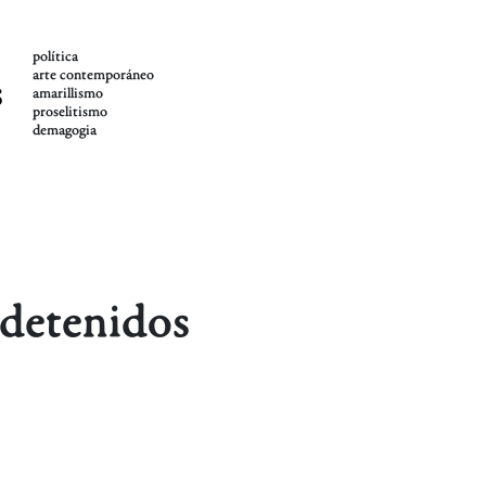
política
arte contemporáneo
s
amarillismo
proselitismo
demagogia
 detenidos