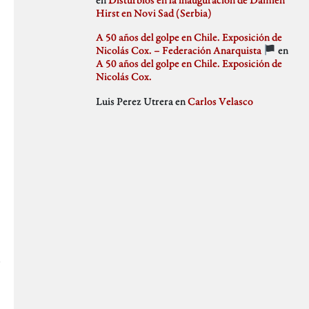
julio 2018
Hirst en Novi Sad (Serbia)
Weblog
junio 2018
mayo 2018
A 50 años del golpe en Chile. Exposición de
abril 2018
Nicolás Cox. – Federación Anarquista
en
marzo 2018
A 50 años del golpe en Chile. Exposición de
febrero 2018
Nicolás Cox.
enero 2018
Luis Perez Utrera
en
Carlos Velasco
diciembre 2017
noviembre 2017
octubre 2017
septiembre 2017
agosto 2017
julio 2017
junio 2017
mayo 2017
abril 2017
marzo 2017
febrero 2017
enero 2017
diciembre 2016
noviembre 2016
octubre 2016
septiembre 2016