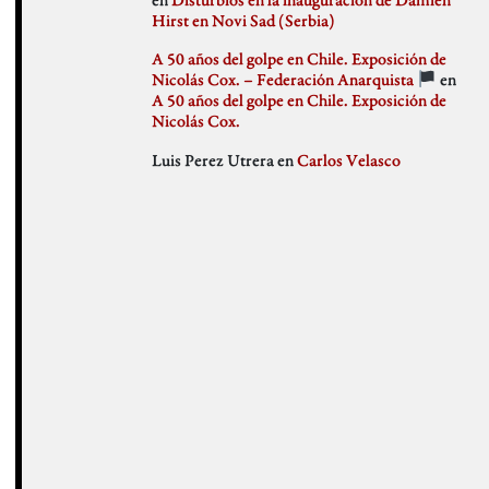
julio 2018
Hirst en Novi Sad (Serbia)
Weblog
junio 2018
mayo 2018
A 50 años del golpe en Chile. Exposición de
abril 2018
Nicolás Cox. – Federación Anarquista
en
marzo 2018
A 50 años del golpe en Chile. Exposición de
febrero 2018
Nicolás Cox.
enero 2018
Luis Perez Utrera
en
Carlos Velasco
diciembre 2017
noviembre 2017
octubre 2017
septiembre 2017
agosto 2017
julio 2017
junio 2017
mayo 2017
abril 2017
marzo 2017
febrero 2017
enero 2017
diciembre 2016
noviembre 2016
octubre 2016
septiembre 2016