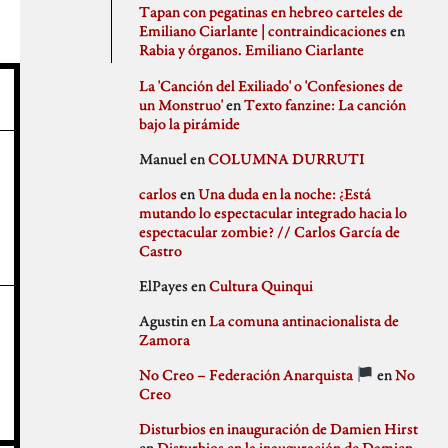
agosto 2020
PSJM
Tapan con pegatinas en hebreo carteles de
julio 2020
Queen of the Bongo
Emiliano Ciarlante | contraindicaciones
en
Difusión
junio 2020
Ruben Santiago
Rabia y órganos. Emiliano Ciarlante
mayo 2020
Santi Ochoa
abril 2020
Seccion Madrid
La 'Canción del Exiliado' o 'Confesiones de
marzo 2020
tipo gris
un Monstruo'
en
Texto fanzine: La canción
febrero 2020
bajo la pirámide
Idioteces
enero 2020
Manuel
en
COLUMNA DURRUTI
diciembre 2019
noviembre 2019
carlos
en
Una duda en la noche: ¿Está
octubre 2019
mutando lo espectacular integrado hacia lo
Memoria Histórica
septiembre 2019
espectacular zombie? // Carlos García de
julio 2019
Castro
junio 2019
mayo 2019
ElPayes
en
Cultura Quinqui
abril 2019
Pill Golding
marzo 2019
Agustin
en
La comuna antinacionalista de
febrero 2019
Zamora
enero 2019
diciembre 2018
No Creo – Federación Anarquista
en
No
noviembre 2018
Sin categoría
Creo
octubre 2018
septiembre 2018
Disturbios en inauguración de Damien Hirst
agosto 2018
en
Disturbios en la inauguración de Damien