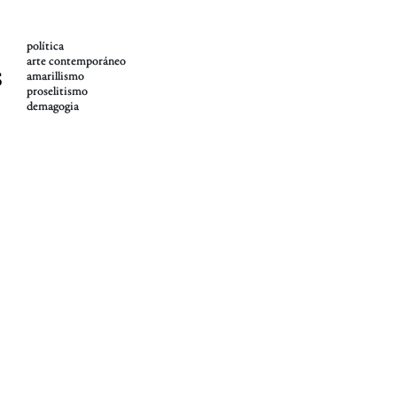
política
arte contemporáneo
s
amarillismo
proselitismo
demagogia