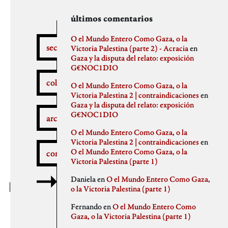
secciones
archivos
autores
últimos comentarios
febrero 2026
aitor
O el Mundo Entero Como Gaza, o la
secciones
enero 2026
Anna Antselovich
Victoria Palestina (parte 2) - Acracia
en
diciembre 2025
Anti Ochoa
Gaza y la disputa del relato: exposición
¿Qué pasa aquí?
noviembre 2025
Archivo De Castro
G€NOC1DIO
noviembre 2023
Chus Martinez
colaboradores
O el Mundo Entero Como Gaza, o la
septiembre 2023
claudia
Victoria Palestina 2 | contraindicaciones
en
julio 2023
Claudio Gallo
Gaza y la disputa del relato: exposición
febrero 2023
Daniel
Autobombo
G€NOC1DIO
junio 2022
Democracia
archivos
mayo 2022
dios
O el Mundo Entero Como Gaza, o la
abril 2022
elenapedrosa
Victoria Palestina 2 | contraindicaciones
en
marzo 2022
Germano Paris
O el Mundo Entero Como Gaza, o la
comentarios
mayo 2021
Gus-Man
Critica a la crítica
Victoria Palestina (parte 1)
abril 2021
Iren Txus
febrero 2021
Joaquín Ivars
Daniela
en
O el Mundo Entero Como Gaza,
enero 2021
Jose A. Miranda
o la Victoria Palestina (parte 1)
diciembre 2020
Julian Vidal
Delincuentes
noviembre 2020
monica
Fernando
en
O el Mundo Entero Como
octubre 2020
Noaz
Gaza, o la Victoria Palestina (parte 1)
septiembre 2020
Pablo