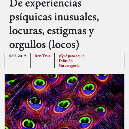
De experiencias
psíquicas inusuales,
locuras, estigmas y
orgullos (locos)
4-05-2019
Iren Txus
¿Qué pasa aquí?
Difusión
Sin categoría