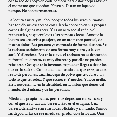
con la red de apoyo de cada persona para estar preparadxs en
el momento que sucedan. Y pasan. Duran un lapso de
tiempo. No son permanentes.
La locura asusta y mucho, porque todos los seres humanos
han tenido sus escarceos con ella y la conocen en sus propias
carnes de alguna manera. Y es un acto social reflejo el
rechazarlas, se quiere lejos a las personas locas. Aunque la
locura sea una crisis pasajera, en un momento puntual, de
mucho dolor. Esa persona ya es tratada de forma distinta. Se
la rechaza socialmente de una forma muy clara y a la vez
sutil. Y silenciosa. Esa es la clave, el rechazo no es descarado,
ni frontal, ni directo, es muy discreto y por ello no puedes
rebelarte. Casi que te lo inventas, te pueden llegar a decir los
que no lo sufren. Como una fina membrana que te separa del
resto de personas, una fina capa de polvo que te cubre a ti y
todo lo que te rodea. Y que escuece. Y mucho. Y hace mella.
En la autoestima, en la identidad, en la visión que tienes del
mundo, de tí mismx y de las personas.
Miedo a la propia locura, pero que depositan en lxs locxs y
con el que levantan una barrera. Eso es el estigma. Una
barrera defensiva entre lxs locxs oficiales y el mundo. Somos
lxs depositarixs de ese miedo tan profundo a la locura. Una