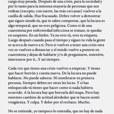
carga muy pesada. Después de una crisis, para la sociedad y
por lo tanto para la inmensa mayoría de personas que nos
rodean (excepto, con suerte, las más cercanas) vuelves a la
casilla de salida. Has fracasado. Debes volver a demostrar
que sigues siendo tú, que te sabes comportar, que la locura es
algo temporal, que no eres peligrosa. Como si de una
cuarentena por enfermedad infecciosa se tratase, te quedas
en suspenso. En un limbo. Ya no eres tú, eres tu etiqueta.
Luego después cuando pasa el tiempo y sigues tu vida la gente
se acerca de nuevo a ti. Pero si vuelves a tener una crisis otra
vez se vuelven a distanciar y el miedo vuelve a ponerte en
cuarentena y dejan de hablarte y/o de preguntarte, sonreírte,
interesarse por ti…Y así siempre.
Cada vez que tienes una crisis vuelves a empezar. Y tienes
que hacer borrón y cuenta nueva. De la locura no puede
hablarse. No puede saberse. Ni nombrarse en primera
persona. Siempre deben ser otrxs lxs locxs. Y si has
enloquecido tú tienes que hacer como si nada hubiera
ocurrido. A la locura hay que borrarla del mapa. Pero hay
enormes cambios de actitud alrededor que te hacen sentir
vengüenza. Y culpa. Y dolor por el rechazo. Mucho.
No se entiende, yo tampoco lo entendía, que no hay de nada