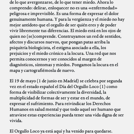
de lo que avergonzarse, de lo que tener miedo. Ahora lo
comprendo: delirar, enloquecer no es una «enfermedad»
peligrosa e imprevisible. Es una forma de expresar el dolor
genuínamente humana. Y para la vergüenza y el miedo no hay
mejor antídoto que el orgullo de ser quién eres y de poder
vivir libremente tus diferencias. El miedo está en los ojos de
quien no (se)comprende. Construyamos un red de sentidos,
afectos y discursos nuevos, que pongan patas arriba la
psiquitría biologicista, el estigma asociado a ella, los
prejuicios y el miedo crónico a la locura. Una red que nos
permita conocernos y ser conocidos al margen de
diagnósticos, síntomas y miedos. Pongamos la locura en el
mapa y cartografiémosla de nuevo.
El 19 de mayo (1 de junio en Madrid) se celebra por segunda
vez en el estado español el Día del Orgullo Loco (1) como
forma de visibilizar colectivamente la diversidad, la
multiplicidad de formas de ser y estar en el mundo, de
expresar el sufrimiento. Para reivindicar los Derechos
Humanos en salud mental y que todo aquel ser humano que
atraviese estas experiencias pueda tener una vida digna de ser
vivida.
El Orgullo Loco ya está aquí y ha venido para quedarse.