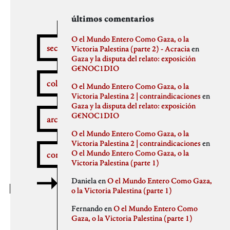
secciones
archivos
autores
últimos comentarios
febrero 2026
aitor
O el Mundo Entero Como Gaza, o la
secciones
enero 2026
Anna Antselovich
Victoria Palestina (parte 2) - Acracia
en
diciembre 2025
Anti Ochoa
Gaza y la disputa del relato: exposición
¿Qué pasa aquí?
noviembre 2025
Archivo De Castro
G€NOC1DIO
noviembre 2023
Chus Martinez
colaboradores
O el Mundo Entero Como Gaza, o la
septiembre 2023
claudia
Victoria Palestina 2 | contraindicaciones
en
julio 2023
Claudio Gallo
Gaza y la disputa del relato: exposición
febrero 2023
Daniel
Autobombo
G€NOC1DIO
junio 2022
Democracia
archivos
mayo 2022
dios
O el Mundo Entero Como Gaza, o la
abril 2022
elenapedrosa
Victoria Palestina 2 | contraindicaciones
en
marzo 2022
Germano Paris
O el Mundo Entero Como Gaza, o la
comentarios
mayo 2021
Gus-Man
Critica a la crítica
Victoria Palestina (parte 1)
abril 2021
Iren Txus
febrero 2021
Joaquín Ivars
Daniela
en
O el Mundo Entero Como Gaza,
enero 2021
Jose A. Miranda
o la Victoria Palestina (parte 1)
diciembre 2020
Julian Vidal
Delincuentes
noviembre 2020
monica
Fernando
en
O el Mundo Entero Como
octubre 2020
Noaz
Gaza, o la Victoria Palestina (parte 1)
septiembre 2020
Pablo