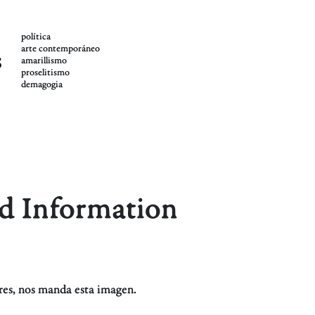
política
arte contemporáneo
s
amarillismo
proselitismo
demagogia
d Information
res, nos manda esta imagen.