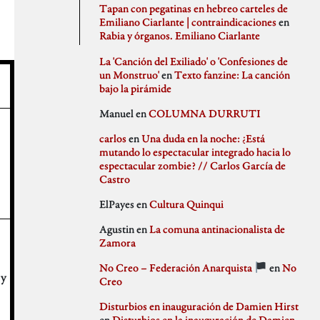
agosto 2020
PSJM
Tapan con pegatinas en hebreo carteles de
julio 2020
Queen of the Bongo
Emiliano Ciarlante | contraindicaciones
en
Difusión
junio 2020
Ruben Santiago
Rabia y órganos. Emiliano Ciarlante
mayo 2020
Santi Ochoa
abril 2020
Seccion Madrid
La 'Canción del Exiliado' o 'Confesiones de
marzo 2020
tipo gris
un Monstruo'
en
Texto fanzine: La canción
febrero 2020
bajo la pirámide
Idioteces
enero 2020
Manuel
en
COLUMNA DURRUTI
diciembre 2019
noviembre 2019
carlos
en
Una duda en la noche: ¿Está
octubre 2019
mutando lo espectacular integrado hacia lo
Memoria Histórica
septiembre 2019
espectacular zombie? // Carlos García de
julio 2019
Castro
junio 2019
mayo 2019
ElPayes
en
Cultura Quinqui
abril 2019
Pill Golding
marzo 2019
Agustin
en
La comuna antinacionalista de
febrero 2019
Zamora
enero 2019
diciembre 2018
No Creo – Federación Anarquista
en
No
 y
noviembre 2018
Sin categoría
Creo
octubre 2018
septiembre 2018
Disturbios en inauguración de Damien Hirst
agosto 2018
en
Disturbios en la inauguración de Damien