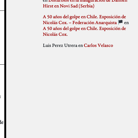
julio 2018
Hirst en Novi Sad (Serbia)
Weblog
junio 2018
mayo 2018
A 50 años del golpe en Chile. Exposición de
abril 2018
Nicolás Cox. – Federación Anarquista
en
marzo 2018
A 50 años del golpe en Chile. Exposición de
febrero 2018
Nicolás Cox.
enero 2018
Luis Perez Utrera
en
Carlos Velasco
diciembre 2017
noviembre 2017
octubre 2017
septiembre 2017
agosto 2017
julio 2017
junio 2017
mayo 2017
abril 2017
:
marzo 2017
febrero 2017
enero 2017
diciembre 2016
de
noviembre 2016
octubre 2016
septiembre 2016