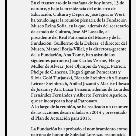
En el transcurso de la mañana de hoy lunes, 13 de
octubre, y bajo la presidencia del ministro de
Educación, Cultura y Deporte, José Ignacio Wert,
ha tenido lugar la reunión plenaria de la Fundación
Museo Reina Sofía, en la que, además del secretario
de estado de Cultura, Jose Mª Lassalle, el
presidente del Real Patronato del Museo y de la
Fundación, Guillermo de la Dehesa, el director del
Museo, Manuel Borja-Villel, y la directora-gerente
de la Fundación, Ana Tomé, han asistido los
siguientes patronos: Juan Carlos Verme, Helga
Müller de Alvear, José Olympio da Veiga, Patricia
Phelps de Cisneros, Hugo Sigman Pomerantz y
Silvia Gold Turjanski, Ricardo Steinbruch y Susana
Leirner Steinbruch, Aníbal Jozami y Marlise Ilhesca
de Jozami y Ana Luiza Teixeira, además de Lourdes
Fernández Fernández y Alberto Ferreiro Aparicio,
que se incorporan hoy al Patronato.
A lo largo de la reunión, se ha realizado un resumen
de las acciones desarrolladas en 2014 y presentado
el Plan de Actuación para 2015.
La Fundación ha aprobado el nombramiento como
patrona de honor de Soledad Lorenzo, reconocida