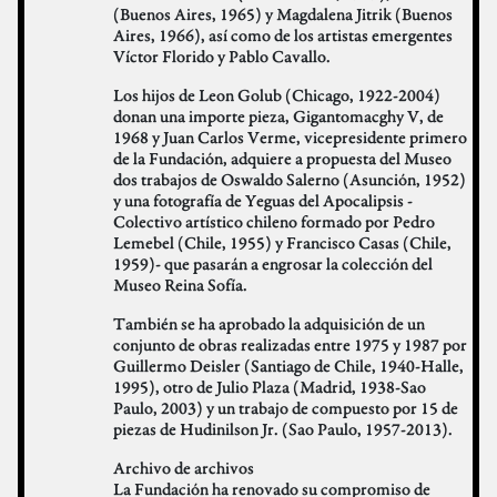
(Buenos Aires, 1965) y Magdalena Jitrik (Buenos
Aires, 1966), así como de los artistas emergentes
Víctor Florido y Pablo Cavallo.
Los hijos de Leon Golub (Chicago, 1922-2004)
donan una importe pieza, Gigantomacghy V, de
1968 y Juan Carlos Verme, vicepresidente primero
de la Fundación, adquiere a propuesta del Museo
dos trabajos de Oswaldo Salerno (Asunción, 1952)
y una fotografía de Yeguas del Apocalipsis -
Colectivo artístico chileno formado por Pedro
Lemebel (Chile, 1955) y Francisco Casas (Chile,
1959)- que pasarán a engrosar la colección del
Museo Reina Sofía.
También se ha aprobado la adquisición de un
conjunto de obras realizadas entre 1975 y 1987 por
Guillermo Deisler (Santiago de Chile, 1940-Halle,
1995), otro de Julio Plaza (Madrid, 1938-Sao
Paulo, 2003) y un trabajo de compuesto por 15 de
piezas de Hudinilson Jr. (Sao Paulo, 1957-2013).
Archivo de archivos
La Fundación ha renovado su compromiso de