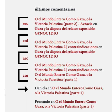
secciones
archivos
autores
últimos comentarios
febrero 2026
aitor
O el Mundo Entero Como Gaza, o la
secciones
enero 2026
Anna Antselovich
Victoria Palestina (parte 2) - Acracia
en
diciembre 2025
Anti Ochoa
Gaza y la disputa del relato: exposición
¿Qué pasa aquí?
noviembre 2025
Archivo De Castro
G€NOC1DIO
noviembre 2023
Chus Martinez
colaboradores
O el Mundo Entero Como Gaza, o la
septiembre 2023
claudia
Victoria Palestina 2 | contraindicaciones
en
julio 2023
Claudio Gallo
Gaza y la disputa del relato: exposición
febrero 2023
Daniel
Autobombo
G€NOC1DIO
junio 2022
Democracia
archivos
mayo 2022
dios
O el Mundo Entero Como Gaza, o la
abril 2022
elenapedrosa
Victoria Palestina 2 | contraindicaciones
en
marzo 2022
Germano Paris
O el Mundo Entero Como Gaza, o la
comentarios
mayo 2021
Gus-Man
Critica a la crítica
Victoria Palestina (parte 1)
abril 2021
Iren Txus
febrero 2021
Joaquín Ivars
Daniela
en
O el Mundo Entero Como Gaza,
enero 2021
Jose A. Miranda
o la Victoria Palestina (parte 1)
diciembre 2020
Julian Vidal
Delincuentes
noviembre 2020
monica
Fernando
en
O el Mundo Entero Como
octubre 2020
Noaz
Gaza, o la Victoria Palestina (parte 1)
septiembre 2020
Pablo