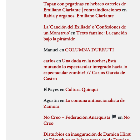
agosto 2020
PSJM
Tapan con pegatinas en hebreo carteles de
julio 2020
Queen of the Bongo
Emiliano Ciarlante | contraindicaciones
en
Difusión
junio 2020
Ruben Santiago
Rabia y órganos. Emiliano Ciarlante
mayo 2020
Santi Ochoa
abril 2020
Seccion Madrid
La 'Canción del Exiliado' o 'Confesiones de
marzo 2020
tipo gris
un Monstruo'
en
Texto fanzine: La canción
febrero 2020
bajo la pirámide
Idioteces
enero 2020
Manuel
en
COLUMNA DURRUTI
diciembre 2019
noviembre 2019
carlos
en
Una duda en la noche: ¿Está
octubre 2019
mutando lo espectacular integrado hacia lo
Memoria Histórica
septiembre 2019
espectacular zombie? // Carlos García de
julio 2019
Castro
junio 2019
mayo 2019
ElPayes
en
Cultura Quinqui
abril 2019
Pill Golding
marzo 2019
Agustin
en
La comuna antinacionalista de
febrero 2019
Zamora
enero 2019
diciembre 2018
No Creo – Federación Anarquista
en
No
noviembre 2018
Sin categoría
Creo
octubre 2018
septiembre 2018
Disturbios en inauguración de Damien Hirst
agosto 2018
en
Disturbios en la inauguración de Damien