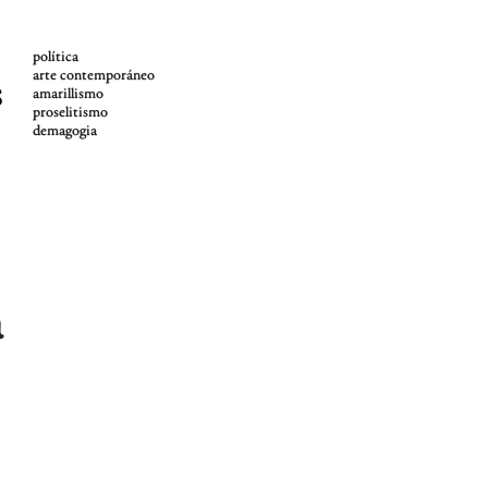
política
arte contemporáneo
s
amarillismo
proselitismo
demagogia
a