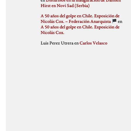
julio 2018
Hirst en Novi Sad (Serbia)
Weblog
junio 2018
mayo 2018
A 50 años del golpe en Chile. Exposición de
abril 2018
Nicolás Cox. – Federación Anarquista
en
marzo 2018
A 50 años del golpe en Chile. Exposición de
febrero 2018
Nicolás Cox.
enero 2018
Luis Perez Utrera
en
Carlos Velasco
diciembre 2017
noviembre 2017
octubre 2017
septiembre 2017
agosto 2017
julio 2017
junio 2017
mayo 2017
abril 2017
marzo 2017
febrero 2017
enero 2017
diciembre 2016
noviembre 2016
octubre 2016
septiembre 2016