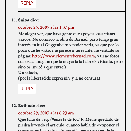
REPLY
dice:
Saioa
octubre 25, 2007 a las 1:37 pm
Me alegra ver, que haya gente que apoye a los artistas
vascos. No conozco la obra de Bernad, pero tengo gran
interés en ir al Guggenheim y poder verla, ya que por lo
poco que he visto, me parece interesante. he visitado su
página:
http://www.clementebernad.com
, y tiene fotos
curiosas, imagino que la mayoría la habreís visitado, pero
sino os invitó a que entreís.
Un saludo,
(por la libertad de expresión, y la no censura)
REPLY
dice:
Exiliado
octubre 29, 2007 a las 6:23 am
Que falta de verg√ºenza la de F.C.F. Me he quedado de
piedra leyendo el artículo, cuando habla de «exponer el
craneo» en lugar de su fotografía, pero después de la