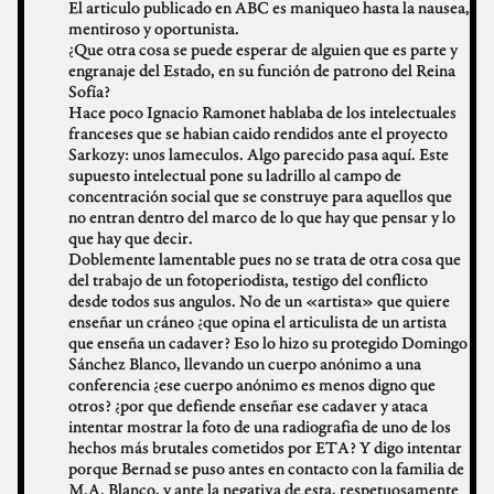
El articulo publicado en ABC es maniqueo hasta la nausea,
mentiroso y oportunista.
¿Que otra cosa se puede esperar de alguien que es parte y
engranaje del Estado, en su función de patrono del Reina
Sofía?
Hace poco Ignacio Ramonet hablaba de los intelectuales
franceses que se habian caido rendidos ante el proyecto
Sarkozy: unos lameculos. Algo parecido pasa aquí. Este
supuesto intelectual pone su ladrillo al campo de
concentración social que se construye para aquellos que
no entran dentro del marco de lo que hay que pensar y lo
que hay que decir.
Doblemente lamentable pues no se trata de otra cosa que
del trabajo de un fotoperiodista, testigo del conflicto
desde todos sus angulos. No de un «artista» que quiere
enseñar un cráneo ¿que opina el articulista de un artista
que enseña un cadaver? Eso lo hizo su protegido Domingo
Sánchez Blanco, llevando un cuerpo anónimo a una
conferencia ¿ese cuerpo anónimo es menos digno que
otros? ¿por que defiende enseñar ese cadaver y ataca
intentar mostrar la foto de una radiografia de uno de los
hechos más brutales cometidos por ETA? Y digo intentar
porque Bernad se puso antes en contacto con la familia de
M.A. Blanco, y ante la negativa de esta, respetuosamente