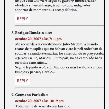
de que cada uno va ¬´según su gusto¬ª merecería ser
olvidada y, sin embargo, tenemos que, indignados,
soportar de momento sus ecos y delirios.
REPLY
dice:
Enrique Ilundain
octubre 20, 2007 a las 7:11 pm
Me recuerda a la crucifixión de Julio Medem, a cuando
reatas de meapilas que no habían visto la peli rodeaban de
rodillas, rezando avemarías, los cines donde se proyectaba
«Je vous salue, Marie»… Puto país, no ha cambiado nada
en todos estos años…
Seguid leyendo ABC y El Mundo: es más fácil que ver con
tus ojos y pensar, alerele…
REPLY
dice:
Germano París
octubre 20, 2007 a las 10:19 pm
Totalmente de acuerdo con Enrique.