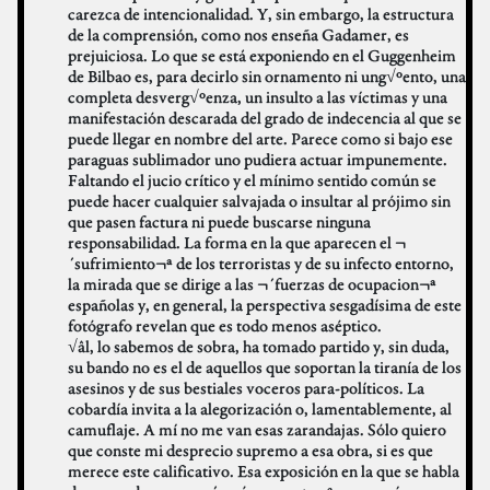
carezca de intencionalidad. Y, sin embargo, la estructura
de la comprensión, como nos enseña Gadamer, es
prejuiciosa. Lo que se está exponiendo en el Guggenheim
de Bilbao es, para decirlo sin ornamento ni ung√ºento, una
completa desverg√ºenza, un insulto a las víctimas y una
manifestación descarada del grado de indecencia al que se
puede llegar en nombre del arte. Parece como si bajo ese
paraguas sublimador uno pudiera actuar impunemente.
Faltando el jucio crítico y el mínimo sentido común se
puede hacer cualquier salvajada o insultar al prójimo sin
que pasen factura ni puede buscarse ninguna
responsabilidad. La forma en la que aparecen el ¬
´sufrimiento¬ª de los terroristas y de su infecto entorno,
la mirada que se dirige a las ¬´fuerzas de ocupacion¬ª
españolas y, en general, la perspectiva sesgadísima de este
fotógrafo revelan que es todo menos aséptico.
√âl, lo sabemos de sobra, ha tomado partido y, sin duda,
su bando no es el de aquellos que soportan la tiranía de los
asesinos y de sus bestiales voceros para-políticos. La
cobardía invita a la alegorización o, lamentablemente, al
camuflaje. A mí no me van esas zarandajas. Sólo quiero
que conste mi desprecio supremo a esa obra, si es que
merece este calificativo. Esa exposición en la que se habla