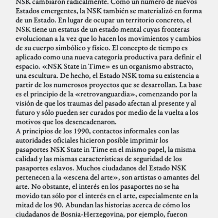
NSK cambiaron radicalmente. Como un número de nuevos
Estados emergentes, la NSK también se materializó en forma
de un Estado. En lugar de ocupar un territorio concreto, el
NSK tiene un estatus de un estado mental cuyas fronteras
evolucionan a la vez que lo hacen los movimientos y cambios
de su cuerpo simbólico y físico. El concepto de tiempo es
aplicado como una nueva categoría productiva para definir el
espacio. «NSK State in Time» es un organismo abstracto,
una escultura. De hecho, el Estado NSK toma su existencia a
partir de los numerosos proyectos que se desarrollan. La base
es el principio de la «retrovanguardia», comenzando por la
visión de que los traumas del pasado afectan al presente y al
futuro y sólo pueden ser curados por medio de la vuelta a los
motivos que los desencadenaron.
A principios de los 1990, contactos informales con las
autoridades oficiales hicieron posible imprimir los
pasaportes NSK State in Time en el mismo papel, la misma
calidad y las mismas características de seguridad de los
pasaportes eslavos. Muchos ciudadanos del Estado NSK
pertenecen a la «escena del arte», son artistas o amantes del
arte. No obstante, el interés en los pasaportes no se ha
movido tan sólo por el interés en el arte, especialmente en la
mitad de los 90. Abundan las historias acerca de cómo los
ciudadanos de Bosnia-Herzegovina, por ejemplo, fueron