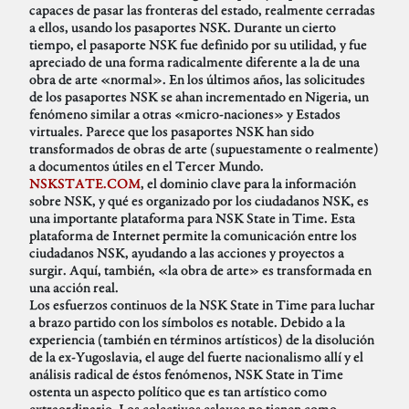
capaces de pasar las fronteras del estado, realmente cerradas
a ellos, usando los pasaportes NSK. Durante un cierto
tiempo, el pasaporte NSK fue definido por su utilidad, y fue
apreciado de una forma radicalmente diferente a la de una
obra de arte «normal». En los últimos años, las solicitudes
de los pasaportes NSK se ahan incrementado en Nigeria, un
fenómeno similar a otras «micro-naciones» y Estados
virtuales. Parece que los pasaportes NSK han sido
transformados de obras de arte (supuestamente o realmente)
a documentos útiles en el Tercer Mundo.
NSKSTATE.COM
, el dominio clave para la información
sobre NSK, y qué es organizado por los ciudadanos NSK, es
una importante plataforma para NSK State in Time. Esta
plataforma de Internet permite la comunicación entre los
ciudadanos NSK, ayudando a las acciones y proyectos a
surgir. Aquí, también, «la obra de arte» es transformada en
una acción real.
Los esfuerzos continuos de la NSK State in Time para luchar
a brazo partido con los símbolos es notable. Debido a la
experiencia (también en términos artísticos) de la disolución
de la ex-Yugoslavia, el auge del fuerte nacionalismo allí y el
análisis radical de éstos fenómenos, NSK State in Time
ostenta un aspecto político que es tan artístico como
extraordinario. Los colectivos eslavos no tienen como