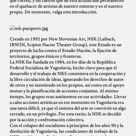
que corren, y los rastros que de esta actitud aún permanecen
en el quehacer de artistas de nuestro entorno y en el nuestro
propio. De momento, valga esta introducción.
Creado en 1992 por New Slovenian Art, NSK (Laibach,
IRWIN, Scipion Nacise Theater Group), este Estado es un
proyecto de lucha contra el Estado-Nación, la fijación de
territorios, grupos étnicos y fronteras.
La NSK fue fundada en 1984, en los días de la República
Federal Socialista de Yugoslavia, hecho clave para que el
desarrollo y el trabajo de NKS consistiera en la cooperación y
la libre circulación de ideas, ignorando los derechos de autor
de otros y no insistiendo en los propios, así como en el apoyo
mutuo y la planificación de acciones conjuntas. Al mismo
tiempo, los grupos eran autónomos en sus actividades. Llevar
a cabo acciones artísticas en ese momento en Yugoslavia era
una tarea difícil, ya que el sistema del arte se convirtió en algo
cerrado, en un privilegio. Por esta razón, la NSK se decidió
por la acción y confrontación colectiva.
Con el colapso del socialismo a principios de los años 90 y la
disolución de Yugoslavia, las condiciones de trabajo de la