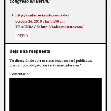
Congreso en Berlín.
”
dice:
http://radar.nskstate.com/
octubre 26, 2010 a las 11:50 am
TRACKBACK:
http://radar.nskstate.com/
REPLY
Deja una respuesta
Tu dirección de correo electrónico no será publicada.
Los campos obligatorios están marcados con
*
Comentario
*