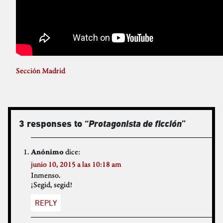
Sección Madrid
3 responses to “
Protagonista de ficción
”
dice:
Anónimo
junio 10, 2015 a las 10:18 am
Inmenso.
¡Segid, segid!
REPLY