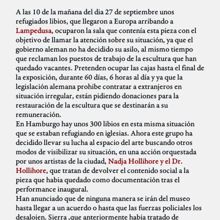
A las 10 de la mañana del dia 27 de septiembre unos
refugiados libios, que llegaron a Europa arribando a
Lampedusa
, ocuparon la sala que contenía esta pieza con el
objetivo de llamar la atención sobre su situación, ya que el
gobierno aleman no ha decidido su asilo, al mismo tiempo
que reclaman los puestos de trabajo de la escultura que han
quedado vacantes. Pretenden ocupar las cajas hasta el final de
la exposición, durante 60 días, 6 horas al día y ya que la
legislación alemana prohibe contratar a extranjeros en
situación irregular, están pidiendo donaciones para la
restauración de la escultura que se destinarán a su
remuneración.
En Hamburgo hay unos 300 libios en esta misma situación
que se estaban refugiando en iglesias. Ahora este grupo ha
decidido llevar su lucha al espacio del arte buscando otros
modos de visibilizar su situación, en una acción orquestada
por unos artistas de la ciudad,
Nadja Hollihore y el Dr.
Hollihore
, que tratan de devolver el contenido social a la
pieza que habia quedado como documentación tras el
performance inaugural.
Han anunciado que de ninguna manera se irán del museo
hasta llegar a un acuerdo o hasta que las fuerzas policiales los
desalojen. Sierra ,que anteriormente habia tratado de