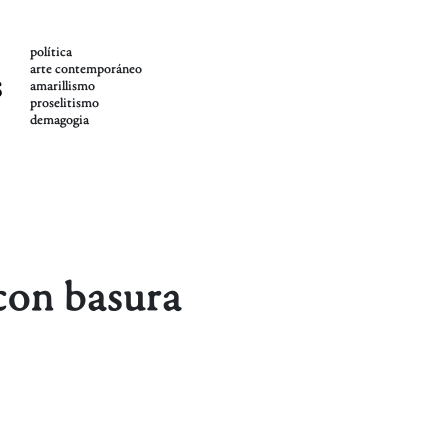
política
arte contemporáneo
s
amarillismo
proselitismo
demagogia
 con basura