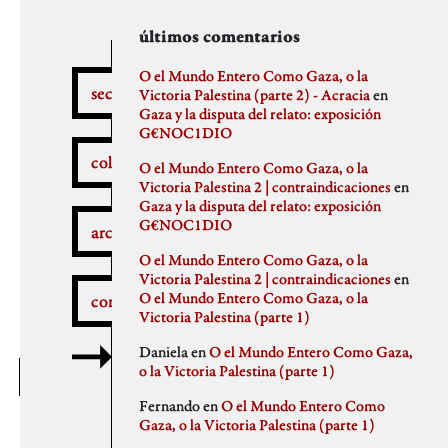
secciones
archivos
autores
últimos comentarios
febrero 2026
aitor
O el Mundo Entero Como Gaza, o la
secciones
enero 2026
Anna Antselovich
Victoria Palestina (parte 2) - Acracia
en
diciembre 2025
Anti Ochoa
Gaza y la disputa del relato: exposición
¿Qué pasa aquí?
noviembre 2025
Archivo De Castro
G€NOC1DIO
noviembre 2023
Chus Martinez
colaboradores
O el Mundo Entero Como Gaza, o la
septiembre 2023
claudia
Victoria Palestina 2 | contraindicaciones
en
julio 2023
Claudio Gallo
Gaza y la disputa del relato: exposición
febrero 2023
Daniel
Autobombo
G€NOC1DIO
junio 2022
Democracia
archivos
mayo 2022
dios
O el Mundo Entero Como Gaza, o la
abril 2022
elenapedrosa
Victoria Palestina 2 | contraindicaciones
en
marzo 2022
Germano Paris
O el Mundo Entero Como Gaza, o la
comentarios
mayo 2021
Gus-Man
Critica a la crítica
Victoria Palestina (parte 1)
abril 2021
Iren Txus
febrero 2021
Joaquín Ivars
Daniela
en
O el Mundo Entero Como Gaza,
enero 2021
Jose A. Miranda
o la Victoria Palestina (parte 1)
diciembre 2020
Julian Vidal
Delincuentes
noviembre 2020
monica
Fernando
en
O el Mundo Entero Como
octubre 2020
Noaz
Gaza, o la Victoria Palestina (parte 1)
septiembre 2020
Pablo