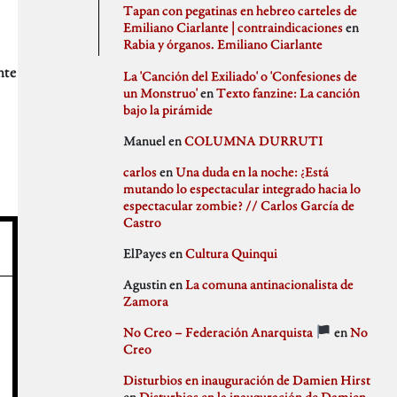
agosto 2020
PSJM
Tapan con pegatinas en hebreo carteles de
julio 2020
Queen of the Bongo
Emiliano Ciarlante | contraindicaciones
en
Difusión
junio 2020
Ruben Santiago
Rabia y órganos. Emiliano Ciarlante
mayo 2020
Santi Ochoa
nte
abril 2020
Seccion Madrid
La 'Canción del Exiliado' o 'Confesiones de
marzo 2020
tipo gris
un Monstruo'
en
Texto fanzine: La canción
febrero 2020
bajo la pirámide
Idioteces
enero 2020
Manuel
en
COLUMNA DURRUTI
diciembre 2019
noviembre 2019
carlos
en
Una duda en la noche: ¿Está
octubre 2019
mutando lo espectacular integrado hacia lo
Memoria Histórica
septiembre 2019
espectacular zombie? // Carlos García de
julio 2019
Castro
junio 2019
mayo 2019
ElPayes
en
Cultura Quinqui
abril 2019
Pill Golding
marzo 2019
Agustin
en
La comuna antinacionalista de
febrero 2019
Zamora
enero 2019
diciembre 2018
No Creo – Federación Anarquista
en
No
noviembre 2018
Sin categoría
Creo
octubre 2018
septiembre 2018
Disturbios en inauguración de Damien Hirst
agosto 2018
en
Disturbios en la inauguración de Damien