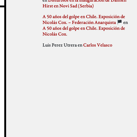
julio 2018
Hirst en Novi Sad (Serbia)
Weblog
junio 2018
mayo 2018
A 50 años del golpe en Chile. Exposición de
abril 2018
Nicolás Cox. – Federación Anarquista
en
marzo 2018
A 50 años del golpe en Chile. Exposición de
febrero 2018
Nicolás Cox.
enero 2018
Luis Perez Utrera
en
Carlos Velasco
diciembre 2017
noviembre 2017
octubre 2017
septiembre 2017
agosto 2017
julio 2017
junio 2017
mayo 2017
abril 2017
marzo 2017
febrero 2017
enero 2017
diciembre 2016
noviembre 2016
octubre 2016
septiembre 2016