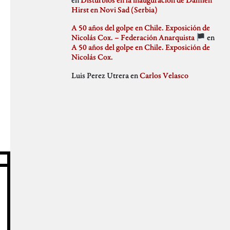
julio 2018
Hirst en Novi Sad (Serbia)
Weblog
junio 2018
mayo 2018
A 50 años del golpe en Chile. Exposición de
abril 2018
Nicolás Cox. – Federación Anarquista
en
marzo 2018
A 50 años del golpe en Chile. Exposición de
febrero 2018
Nicolás Cox.
enero 2018
Luis Perez Utrera
en
Carlos Velasco
diciembre 2017
noviembre 2017
octubre 2017
septiembre 2017
agosto 2017
julio 2017
junio 2017
mayo 2017
abril 2017
marzo 2017
febrero 2017
enero 2017
diciembre 2016
noviembre 2016
octubre 2016
septiembre 2016