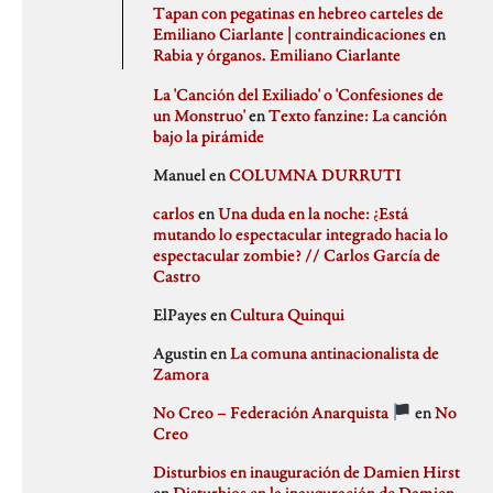
agosto 2020
PSJM
Tapan con pegatinas en hebreo carteles de
julio 2020
Queen of the Bongo
Emiliano Ciarlante | contraindicaciones
en
Difusión
junio 2020
Ruben Santiago
Rabia y órganos. Emiliano Ciarlante
mayo 2020
Santi Ochoa
abril 2020
Seccion Madrid
La 'Canción del Exiliado' o 'Confesiones de
marzo 2020
tipo gris
un Monstruo'
en
Texto fanzine: La canción
febrero 2020
bajo la pirámide
Idioteces
enero 2020
Manuel
en
COLUMNA DURRUTI
diciembre 2019
noviembre 2019
carlos
en
Una duda en la noche: ¿Está
octubre 2019
mutando lo espectacular integrado hacia lo
Memoria Histórica
septiembre 2019
espectacular zombie? // Carlos García de
julio 2019
Castro
junio 2019
mayo 2019
ElPayes
en
Cultura Quinqui
abril 2019
Pill Golding
marzo 2019
Agustin
en
La comuna antinacionalista de
febrero 2019
Zamora
enero 2019
diciembre 2018
No Creo – Federación Anarquista
en
No
noviembre 2018
Sin categoría
Creo
octubre 2018
septiembre 2018
Disturbios en inauguración de Damien Hirst
agosto 2018
en
Disturbios en la inauguración de Damien