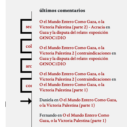
secciones
archivos
autores
últimos comentarios
febrero 2026
aitor
O el Mundo Entero Como Gaza, o la
secciones
enero 2026
Anna Antselovich
Victoria Palestina (parte 2) - Acracia
en
diciembre 2025
Anti Ochoa
Gaza y la disputa del relato: exposición
¿Qué pasa aquí?
noviembre 2025
Archivo De Castro
G€NOC1DIO
noviembre 2023
Chus Martinez
colaboradores
O el Mundo Entero Como Gaza, o la
septiembre 2023
claudia
Victoria Palestina 2 | contraindicaciones
en
julio 2023
Claudio Gallo
Gaza y la disputa del relato: exposición
febrero 2023
Daniel
Autobombo
G€NOC1DIO
junio 2022
Democracia
archivos
mayo 2022
dios
O el Mundo Entero Como Gaza, o la
abril 2022
elenapedrosa
Victoria Palestina 2 | contraindicaciones
en
marzo 2022
Germano Paris
O el Mundo Entero Como Gaza, o la
comentarios
mayo 2021
Gus-Man
Critica a la crítica
Victoria Palestina (parte 1)
abril 2021
Iren Txus
febrero 2021
Joaquín Ivars
Daniela
en
O el Mundo Entero Como Gaza,
enero 2021
Jose A. Miranda
o la Victoria Palestina (parte 1)
diciembre 2020
Julian Vidal
Delincuentes
noviembre 2020
monica
Fernando
en
O el Mundo Entero Como
octubre 2020
Noaz
Gaza, o la Victoria Palestina (parte 1)
septiembre 2020
Pablo