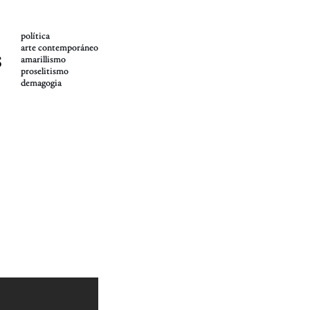
política
arte contemporáneo
s
amarillismo
proselitismo
demagogia