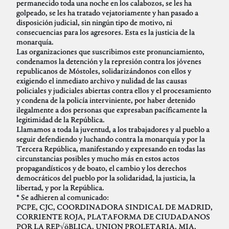
permanecido toda una noche en los calabozos, se les ha
golpeado, se les ha tratado vejatoriamente y han pasado a
disposición judicial, sin ningún tipo de motivo, ni
consecuencias para los agresores. Esta es la justicia de la
monarquía.
Las organizaciones que suscribimos este pronunciamiento,
condenamos la detención y la represión contra los jóvenes
republicanos de Móstoles, solidarizándonos con ellos y
exigiendo el inmediato archivo y nulidad de las causas
policiales y judiciales abiertas contra ellos y el procesamiento
y condena de la policía interviniente, por haber detenido
ilegalmente a dos personas que expresaban pacíficamente la
legitimidad de la República.
Llamamos a toda la juventud, a los trabajadores y al pueblo a
seguir defendiendo y luchando contra la monarquía y por la
Tercera República, manifestando y expresando en todas las
circunstancias posibles y mucho más en estos actos
propagandísticos y de boato, el cambio y los derechos
democráticos del pueblo por la solidaridad, la justicia, la
libertad, y por la República.
* Se adhieren al comunicado:
PCPE, CJC, COORDINADORA SINDICAL DE MADRID,
CORRIENTE ROJA, PLATAFORMA DE CIUDADANOS
POR LA REP√öBLICA, UNION PROLETARIA, MIA,