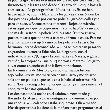
El peor trago para los detenidos fue el rato que pasaron en la
furgoneta que les trasladó desde el Teatro del Bosque hasta la
comisaría. «La gente gritaba: ‘¡No os los llevéis, no han
hecho nada!», cuenta Naiara. La furgoneta arrancó, con los
dos jóvenes vigilados por cuatro policías, giró dos calles y se
paró en seco. «Entonces nos gritaron: ‘¡Rojos de mierda,
estáis aquí para que os peguemos!’. Yo me habÔøΩa meado
encima del susto y un policía le dijo a otro: ‘Es una guarra,
puedes mearla que no se va a notar», afirma la chica. Ésta no
se amedrantó y escupió a uno de los policías a la cara. Su
hermano lloraba desconsolado. «Ellos se lo estaban pasando
en grande», recuerda Eduardo. La furgoneta, con el
indicativo Puma 79, llegó a la comisaría y a Naiara, según su
versión, la arrojaron al suelo. «¡Me vais a matar!», les gritó,
al ver cómo un coche casi se la lleva por delante.
En la comisaría de Móstoles, ambos hermanos fueron
separados. «A mí me metieron en un cuarto y me dejaron
sola con un policía al que se le caía la baba al mirarme. Me
soltó: ‘Los piercing te los tienes que quitar y si tienes uno en el
coño, ya te lo estás quitando».
Los dos pasaron la noche en el calabozo, vomitando y
llorando. Estaban en celdas contiguas y se comunicaban por
una rendija. «El calabozo estaba asqueroso. Olía a meado.
Nos despertaron a las siete de la mañana para preguntarnos si