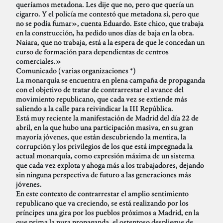
queríamos metadona. Les dije que no, pero que quería un
cigarro. Y el policía me contestó que metadona sí, pero que
no se podía fumar», cuenta Eduardo. Este chico, que trabaja
en la construcción, ha pedido unos días de baja en la obra.
Naiara, que no trabaja, está a la espera de que le concedan un
curso de formación para dependientas de centros
comerciales.»
Comunicado (varias organizaciones *)
La monarquía se encuentra en plena campaña de propaganda
con el objetivo de tratar de contrarrestar el avance del
movimiento republicano, que cada vez se extiende más
saliendo a la calle para reivindicar la III República.
Está muy reciente la manifestación de Madrid del día 22 de
abril, en la que hubo una participación masiva, en su gran
mayoría jóvenes, que están descubriendo la mentira, la
corrupción y los privilegios de los que está impregnada la
actual monarquía, como expresión máxima de un sistema
que cada vez explota y ahoga más a los trabajadores, dejando
sin ninguna perspectiva de futuro a las generaciones más
jóvenes.
En este contexto de contrarrestar el amplio sentimiento
republicano que va creciendo, se está realizando por los
príncipes una gira por los pueblos próximos a Madrid, en la
que prima la pura propaganda, el ostentoso despliegue de