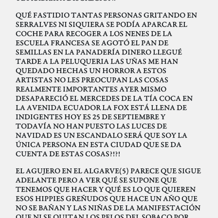
QUÉ FASTIDIO TANTAS PERSONAS GRITANDO EN
SERRALVES NI SIQUIERA SE PODÍA APARCAR EL
COCHE PARA RECOGER A LOS NENES DE LA
ESCUELA FRANCESA SE AGOTÓ EL PAN DE
SEMILLAS EN LA PANADERÍA DINERO LLEGUÉ
TARDE A LA PELUQUERIA LAS UÑAS ME HAN
QUEDADO HECHAS UN HORROR A ESTOS
ARTISTAS NO LES PREOCUPAN LAS COSAS
REALMENTE IMPORTANTES AYER MISMO
DESAPARECIÓ EL MERCEDES DE LA TÍA COCA EN
LA AVENIDA ECUADOR LA FOX ESTÁ LLENA DE
INDIGENTES HOY ES 25 DE SEPTIEMBRE Y
TODAVÍA NO HAN PUESTO LAS LUCES DE
NAVIDAD ES UN ESCANDALO SERÁ QUE SOY LA
ÚNICA PERSONA EN ESTA CIUDAD QUE SE DA
CUENTA DE ESTAS COSAS?!?!
EL AGUJERO EN EL ALGARVE(5) PARECE QUE SIGUE
ADELANTE PERO A VER QUÉ SE SUPONE QUE
TENEMOS QUE HACER Y QUÉ ES LO QUE QUIEREN
ESOS HIPPIES GREÑUDOS QUE HACE UN AÑO QUE
NO SE BAÑAN Y LAS NIÑAS DE LA MANIFESTACIÓN
QUE NI SE QUITAN LOS PELOS DEL SOBACO POR