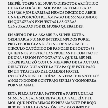
MEIPÉL TORPE Y EL NUEVO DIRECTOR ARTÍSTICO
DE LA GALERÍA DEL SOL PARA LA TEMPORADA
2018/2019 JOSÉ ARRIBAS HEMOS DECIDIDO ABRIR
UNA EXPOSICIÓN RELÁMPAGO DE 666 SEGUNDOS
EN QUE SERÁN EXPUESTAS LAS OBRAS
CENSURADAS POR EL MUSEO QUEBALDES.
EN MEDIO DE LA ASAMBLEA SUPER-EXTRA-
ORDINARIA FUIMOS INTERRUMPIDOS POR EL
PROVEEDOR CLANDESTINO DE VIAGRA DEL
CIRCULO CATÓDICO DE PANOLIS DE PORTO (3)
QUIEN NOS MOSTRÓ LAS PRUEBAS DE CONTACTO
DE UNA SESIÓN FOTOGRÁFICA QUE EL MEIPÉL
TORPE REALIZÓ CON UN MIEMBRO DE LA ACTUAL
DIRECTIVA DURANTE LA ETAPA QUE ESTE PASÓ
EN UN TRASTERO DEL CAMDEN HOTEL
INYECTÁNDOSE HEROÍNA EN VENA DURANTE LOS
AÑOS 70 DONDE CONTRAJO SIFILIS Y GONORREA
POR VIA ANAL.
ESTA PIEZA ESTARÁ PATENTE A PARTIR DE LAS
6H66 EN LA SALA SECRETA DE LA GALERÍA DEL
MOL QUE PINTAREMOS EXPRESAMENTE DE ROJO
BURDEL PARA LA OCASIÓN. POR RAZONES DE