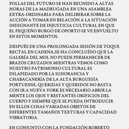
POLLAS DEL FUTURO SE HAN REUNIDO A ALTAS
HORAS DE LA MADRUGADA EN UNA ASAMBLEA
EXTRA-ORDINARIA PARA DELIBERAR SOBRE LA
ACCIÓN A TOMAR EN RELACIÓN A LA SITUACIÓN
INDIGNANTE DE INJUSTICIA CULTURAL EN QUE
EL PEQUEÑO BURGO DE OPORTO SE VE ENVUELTO
EN ESTOS MOMENTOS.
DESPUÉS DE UNA PROLONGADA SESIÓN DE TOQUE
RECTAL EN CADENA,SE HA CONCLUÍDO QUE LA
GALERÍA DEL MOL NO PUEDE PERMANECER DE
BRAZOS CRUZADOS MIENTRAS VEMOS COMO
NUESTRO PATRIMONIO CULTURAL ES
DILAPIDADO POR LA IGNORANCIA Y
CHABACANERÍA DE LA ALTA BURGUESÍA
PORTUENSE. QUERIDAS Y QUERIDOS NO BASTA
CON IR A NUEVA YORK ES NECESARIO ABRIR LA
MENTE LOS OJOS Y RESTANTES ORIFICIOS DEL
CUERPO Y SIEMPRE QUE SE PUEDA INTRODUCIR
EN ELLOS COSAS VARIADAS OBJETOS DE
DIFERENTES TAMAÑOS TEXTURAS Y CAPACIDAD
VIBRATORIA.
EN CONJUNTO CON LA FUNDACIÓN ROBERTO