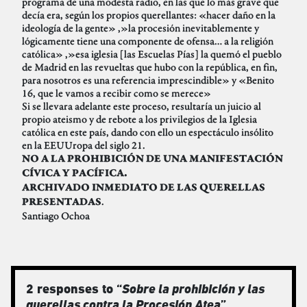
programa de una modesta radio, en las que lo más grave que
decía era, según los propios querellantes: «hacer daño en la
ideología de la gente» ,»la procesión inevitablemente y
lógicamente tiene una componente de ofensa… a la religión
católica» ,»esa iglesia [las Escuelas Pías] la quemó el pueblo
de Madrid en las revueltas que hubo con la república, en fin,
para nosotros es una referencia imprescindible» y «Benito
16, que le vamos a recibir como se merece»
Si se llevara adelante este proceso, resultaría un juicio al
propio ateismo y de rebote a los privilegios de la Iglesia
católica en este país, dando con ello un espectáculo insólito
en la EEUUropa del siglo 21.
NO A LA PROHIBICIÓN DE UNA MANIFESTACIÓN
CÍVICA Y PACÍFICA.
ARCHIVADO INMEDIATO DE LAS QUERELLAS
.
PRESENTADAS
Santiago Ochoa
2 responses to “
Sobre la prohibición y las
querellas contra la Procesión Atea
”