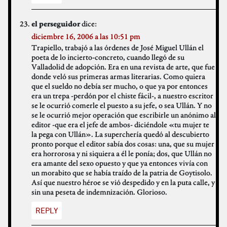
dice:
el perseguidor
diciembre 16, 2006 a las 10:51 pm
Trapiello, trabajó a las órdenes de José Miguel Ullán el
poeta de lo incierto-concreto, cuando llegó de su
Valladolid de adopción. Era en una revista de arte, que fue
donde veló sus primeras armas literarias. Como quiera
que el sueldo no debía ser mucho, o que ya por entonces
era un trepa -perdón por el chiste fácil-, a nuestro escritor
se le ocurrió comerle el puesto a su jefe, o sea Ullán. Y no
se le ocurrió mejor operación que escribirle un anónimo al
editor -que era el jefe de ambos- diciéndole «tu mujer te
la pega con Ullán». La superchería quedó al descubierto
pronto porque el editor sabía dos cosas: una, que su mujer
era horrorosa y ni siquiera a él le ponía; dos, que Ullán no
era amante del sexo opuesto y que ya entonces vivía con
un morabito que se había traído de la patria de Goytisolo.
Así que nuestro héroe se vió despedido y en la puta calle, y
sin una peseta de indemnización. Glorioso.
REPLY