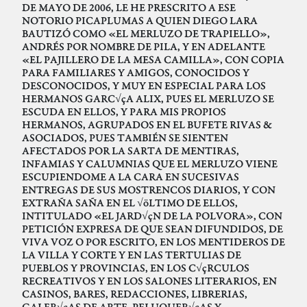
DE MAYO DE 2006, LE HE PRESCRITO A ESE
NOTORIO PICAPLUMAS A QUIEN DIEGO LARA
BAUTIZÓ COMO «EL MERLUZO DE TRAPIELLO»,
ANDRÉS POR NOMBRE DE PILA, Y EN ADELANTE
«EL PAJILLERO DE LA MESA CAMILLA», CON COPIA
PARA FAMILIARES Y AMIGOS, CONOCIDOS Y
DESCONOCIDOS, Y MUY EN ESPECIAL PARA LOS
HERMANOS GARC√çA ALIX, PUES EL MERLUZO SE
ESCUDA EN ELLOS, Y PARA MIS PROPIOS
HERMANOS, AGRUPADOS EN EL BUFETE RIVAS &
ASOCIADOS, PUES TAMBIÉN SE SIENTEN
AFECTADOS POR LA SARTA DE MENTIRAS,
INFAMIAS Y CALUMNIAS QUE EL MERLUZO VIENE
ESCUPIENDOME A LA CARA EN SUCESIVAS
ENTREGAS DE SUS MOSTRENCOS DIARIOS, Y CON
EXTRAÑA SAÑA EN EL √öLTIMO DE ELLOS,
INTITULADO «EL JARD√çN DE LA POLVORA», CON
PETICIÓN EXPRESA DE QUE SEAN DIFUNDIDOS, DE
VIVA VOZ O POR ESCRITO, EN LOS MENTIDEROS DE
LA VILLA Y CORTE Y EN LAS TERTULIAS DE
PUEBLOS Y PROVINCIAS, EN LOS C√çRCULOS
RECREATIVOS Y EN LOS SALONES LITERARIOS, EN
CASINOS, BARES, REDACCIONES, LIBRERIAS,
GALER√çAS DE ARTE, PELUQUER√çAS Y