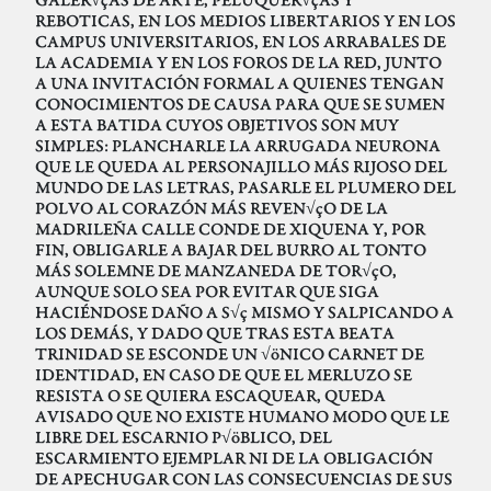
REBOTICAS, EN LOS MEDIOS LIBERTARIOS Y EN LOS
CAMPUS UNIVERSITARIOS, EN LOS ARRABALES DE
LA ACADEMIA Y EN LOS FOROS DE LA RED, JUNTO
A UNA INVITACIÓN FORMAL A QUIENES TENGAN
CONOCIMIENTOS DE CAUSA PARA QUE SE SUMEN
A ESTA BATIDA CUYOS OBJETIVOS SON MUY
SIMPLES: PLANCHARLE LA ARRUGADA NEURONA
QUE LE QUEDA AL PERSONAJILLO MÁS RIJOSO DEL
MUNDO DE LAS LETRAS, PASARLE EL PLUMERO DEL
POLVO AL CORAZÓN MÁS REVEN√çO DE LA
MADRILEÑA CALLE CONDE DE XIQUENA Y, POR
FIN, OBLIGARLE A BAJAR DEL BURRO AL TONTO
MÁS SOLEMNE DE MANZANEDA DE TOR√çO,
AUNQUE SOLO SEA POR EVITAR QUE SIGA
HACIÉNDOSE DAÑO A S√ç MISMO Y SALPICANDO A
LOS DEMÁS, Y DADO QUE TRAS ESTA BEATA
TRINIDAD SE ESCONDE UN √öNICO CARNET DE
IDENTIDAD, EN CASO DE QUE EL MERLUZO SE
RESISTA O SE QUIERA ESCAQUEAR, QUEDA
AVISADO QUE NO EXISTE HUMANO MODO QUE LE
LIBRE DEL ESCARNIO P√öBLICO, DEL
ESCARMIENTO EJEMPLAR NI DE LA OBLIGACIÓN
DE APECHUGAR CON LAS CONSECUENCIAS DE SUS