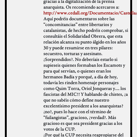
gracias a la digitalización de la prensa
anarquista. Os recomiendo acercaros a:
http://www.cedall.org/Documentacio/Castella
Aquí podréis documentaros sobre las
“concomitancias” entre libertarios y
catalanistas, de hecho podréis comprobar, si
consultáis el Solidaridad Obrera, que esta
relación alcanza su punto álgido en los años
30 y puede resumirse en tres pilares:
secuestro, torturas y asesinato.
¿Sorprendidos?. No deberíais estarlo si
supieseis quienes formaban los Escamots y
para qué servían, o quienes eran los
hermanos Badía y porqué, a día de hoy,
todavía les rinden homenaje personajes
como Quim Torra, Oriol Jonqueras y…. los
fascistas del MIC!! Y hablando de chistes, ¿a
que no sabéis cómo define nuestro
excelentísimo president a los anarquistas?
¿no?, pues lo hace con el término de
“failangistas”, gracioso, ¿verdad?. Más
gracioso es que sea president gracias a los
votos de la CUP.
¿Por qué la CUP necesita reapropiarse del