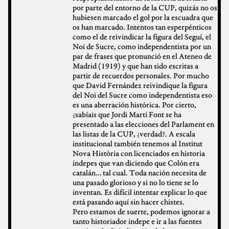
por parte del entorno de la CUP, quizás no os
hubiesen marcado el gol por la escuadra que
os han marcado. Intentos tan esperpénticos
como el de reivindicar la figura del Seguí, el
Noi de Sucre, como independentista por un
par de frases que pronunció en el Ateneo de
Madrid (1919) y que han sido escritas a
partir de recuerdos personales. Por mucho
que David Fernández reivindique la figura
del Noi del Sucre como independentista eso
es una aberración histórica. Por cierto,
¿sabíais que Jordi Martí Font se ha
presentado a las elecciones del Parlament en
las listas de la CUP, ¿verdad?. A escala
institucional también tenemos al Institut
Nova Història con licenciados en historia
indepes que van diciendo que Colón era
catalán… tal cual. Toda nación necesita de
una pasado glorioso y si no lo tiene se lo
inventan. Es difícil intentar explicar lo que
está pasando aquí sin hacer chistes.
Pero estamos de suerte, podemos ignorar a
tanto historiador indepe e ir a las fuentes