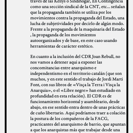
traves de las Kellys o Sindihogar, En Contingencia
como una sección sindical de la CNT, etc… señalan
que la propaganda también se utiliza por los
movimientos contra la propaganda del Estado, una
lucha de subjetividades por decirlo de algún modo.
Frente a la propaganda de la maquinaria del Estado
, la propaganda de los movimientos
autoorganizados y de base, en este caso usando
herramientas de carácter estético.
En cuanto a la inclusión del CDR Joan Rebull, no
nos vamos a detener aqui a exponer las
concomitancias entre anarquismo e
independentismo en el territorio catalán (que son
muchos, y en este sentido el trabajo de Jordi Marti
Font, con sus libros de «Visça la Terra i Visça la
Anarquia», o el «Libre negre» han estudiado en
profundidad en esta relación). El CDR es de
funcionamiento horizontal y asambleario, desde
abajo, en ese sentido entra dentro de unas prácticas
de cuño libertario. Aqui podríamos traer a colación
la postura de los compañeros de la FACG,
practicantes del anarquismo de barrio, que apuntan
a que los anarquistas más que trabajar desde una