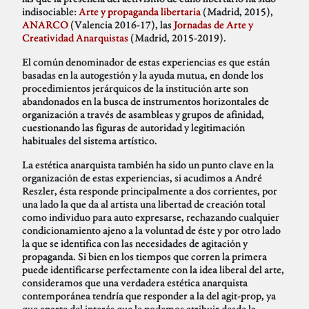
indisociable:
Arte y propaganda libertaria
(Madrid, 2015),
ANARCO
(Valencia 2016-17), las
Jornadas de Arte y
Creatividad Anarquistas
(Madrid, 2015-2019).
El común denominador de estas experiencias es que están
basadas en la autogestión y la ayuda mutua, en donde los
procedimientos jerárquicos de la institución arte son
abandonados en la busca de instrumentos horizontales de
organización a través de asambleas y grupos de afinidad,
cuestionando las figuras de autoridad y legitimación
habituales del sistema artístico.
La estética anarquista también ha sido un punto clave en la
organización de estas experiencias, si acudimos a André
Reszler, ésta responde principalmente a dos corrientes, por
una lado la que da al artista una libertad de creación total
como individuo para auto expresarse, rechazando cualquier
condicionamiento ajeno a la voluntad de éste y por otro lado
la que se identifica con las necesidades de agitación y
propaganda. Si bien en los tiempos que corren la primera
puede identificarse perfectamente con la idea liberal del arte,
consideramos que una verdadera estética anarquista
contemporánea tendría que responder a la del agit-prop, ya
que aparte del interés que le podemos atribuir desde la