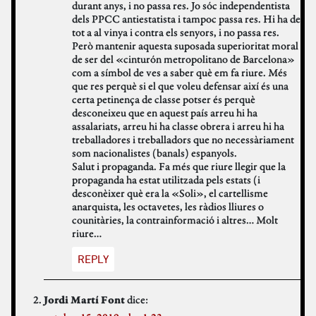
durant anys, i no passa res. Jo sóc independentista
dels PPCC antiestatista i tampoc passa res. Hi ha de
tot a al vinya i contra els senyors, i no passa res.
Però mantenir aquesta suposada superioritat moral
de ser del «cinturón metropolitano de Barcelona»
com a símbol de ves a saber què em fa riure. Més
que res perquè si el que voleu defensar així és una
certa petinença de classe potser és perquè
desconeixeu que en aquest país arreu hi ha
assalariats, arreu hi ha classe obrera i arreu hi ha
treballadores i treballadors que no necessàriament
som nacionalistes (banals) espanyols.
Salut i propaganda. Fa més que riure llegir que la
propaganda ha estat utilitzada pels estats (i
desconèixer què era la «Soli», el cartellisme
anarquista, les octavetes, les ràdios lliures o
counitàries, la contrainformació i altres… Molt
riure…
REPLY
dice:
Jordi Martí Font