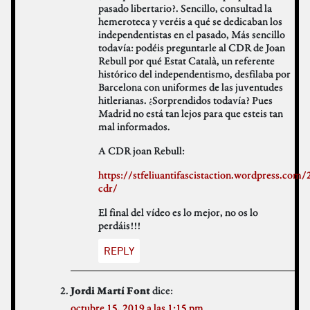
pasado libertario?. Sencillo, consultad la
hemeroteca y veréis a qué se dedicaban los
independentistas en el pasado, Más sencillo
todavía: podéis preguntarle al CDR de Joan
Rebull por qué Estat Català, un referente
histórico del independentismo, desfilaba por
Barcelona con uniformes de las juventudes
hitlerianas. ¿Sorprendidos todavía? Pues
Madrid no está tan lejos para que esteis tan
mal informados.
A CDR joan Rebull:
https://stfeliuantifascistaction.wordpress.com
cdr/
El final del vídeo es lo mejor, no os lo
perdáis!!!
REPLY
dice:
Jordi Martí Font
octubre 15, 2019 a las 1:15 pm