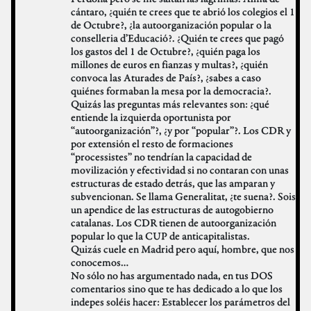
cántaro, ¿quién te crees que te abrió los colegios el 1
de Octubre?, ¿la autoorganización popular o la
conselleria d’Educació?. ¿Quién te crees que pagó
los gastos del 1 de Octubre?, ¿quién paga los
millones de euros en fianzas y multas?, ¿quién
convoca las Aturades de País?, ¿sabes a caso
quiénes formaban la mesa por la democracia?.
Quizás las preguntas más relevantes son: ¿qué
entiende la izquierda oportunista por
“autoorganización”?, ¿y por “popular”?. Los CDR y
por extensión el resto de formaciones
“processistes” no tendrían la capacidad de
movilización y efectividad si no contaran con unas
estructuras de estado detrás, que las amparan y
subvencionan. Se llama Generalitat, ¿te suena?. Sois
un apendice de las estructuras de autogobierno
catalanas. Los CDR tienen de autoorganización
popular lo que la CUP de anticapitalistas.
Quizás cuele en Madrid pero aquí, hombre, que nos
conocemos…
No sólo no has argumentado nada, en tus DOS
comentarios sino que te has dedicado a lo que los
indepes soléis hacer: Establecer los parámetros del