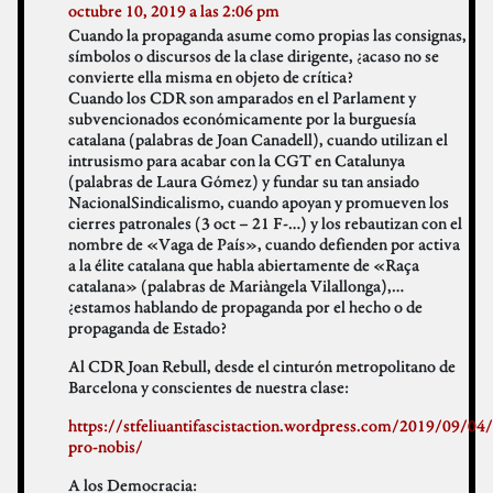
octubre 10, 2019 a las 2:06 pm
Cuando la propaganda asume como propias las consignas,
símbolos o discursos de la clase dirigente, ¿acaso no se
convierte ella misma en objeto de crítica?
Cuando los CDR son amparados en el Parlament y
subvencionados económicamente por la burguesía
catalana (palabras de Joan Canadell), cuando utilizan el
intrusismo para acabar con la CGT en Catalunya
(palabras de Laura Gómez) y fundar su tan ansiado
NacionalSindicalismo, cuando apoyan y promueven los
cierres patronales (3 oct – 21 F-…) y los rebautizan con el
nombre de «Vaga de País», cuando defienden por activa
a la élite catalana que habla abiertamente de «Raça
catalana» (palabras de Mariàngela Vilallonga),…
¿estamos hablando de propaganda por el hecho o de
propaganda de Estado?
Al CDR Joan Rebull, desde el cinturón metropolitano de
Barcelona y conscientes de nuestra clase:
https://stfeliuantifascistaction.wordpress.com/2019/09/04/
pro-nobis/
A los Democracia: