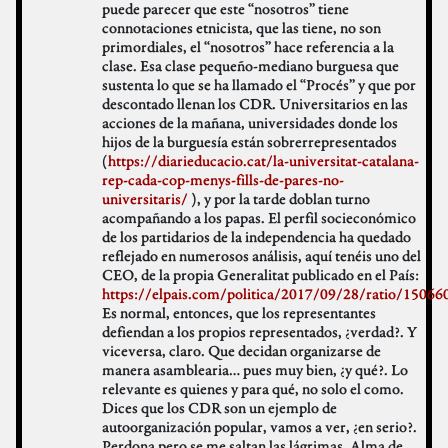
puede parecer que este “nosotros” tiene
connotaciones etnicista, que las tiene, no son
primordiales, el “nosotros” hace referencia a la
clase. Esa clase pequeño-mediano burguesa que
sustenta lo que se ha llamado el “Procés” y que por
descontado llenan los CDR. Universitarios en las
acciones de la mañana, universidades donde los
hijos de la burguesía están sobrerrepresentados
(
https://diarieducacio.cat/la-universitat-catalana-
rep-cada-cop-menys-fills-de-pares-no-
universitaris/
), y por la tarde doblan turno
acompañando a los papas. El perfil socieconómico
de los partidarios de la independencia ha quedado
reflejado en numerosos análisis, aquí tenéis uno del
CEO, de la propia Generalitat publicado en el País:
https://elpais.com/politica/2017/09/28/ratio/1506
Es normal, entonces, que los representantes
defiendan a los propios representados, ¿verdad?. Y
viceversa, claro. Que decidan organizarse de
manera asamblearia… pues muy bien, ¿y qué?. Lo
relevante es quienes y para qué, no solo el como.
Dices que los CDR son un ejemplo de
autoorganización popular, vamos a ver, ¿en serio?.
Perdona pero se me saltan las lágrimas. Alma de