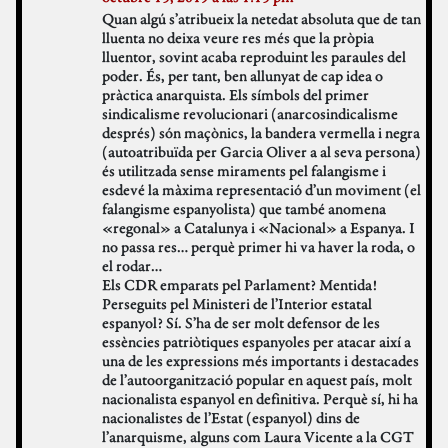
Quan algú s’atribueix la netedat absoluta que de tan
lluenta no deixa veure res més que la pròpia
lluentor, sovint acaba reproduint les paraules del
poder. És, per tant, ben allunyat de cap idea o
pràctica anarquista. Els símbols del primer
sindicalisme revolucionari (anarcosindicalisme
després) són maçònics, la bandera vermella i negra
(autoatribuïda per Garcia Oliver a al seva persona)
és utilitzada sense miraments pel falangisme i
esdevé la màxima representació d’un moviment (el
falangisme espanyolista) que també anomena
«regonal» a Catalunya i «Nacional» a Espanya. I
no passa res… perquè primer hi va haver la roda, o
el rodar…
Els CDR emparats pel Parlament? Mentida!
Perseguits pel Ministeri de l’Interior estatal
espanyol? Sí. S’ha de ser molt defensor de les
essències patriòtiques espanyoles per atacar així a
una de les expressions més importants i destacades
de l’autoorganització popular en aquest país, molt
nacionalista espanyol en definitiva. Perquè sí, hi ha
nacionalistes de l’Estat (espanyol) dins de
l’anarquisme, alguns com Laura Vicente a la CGT