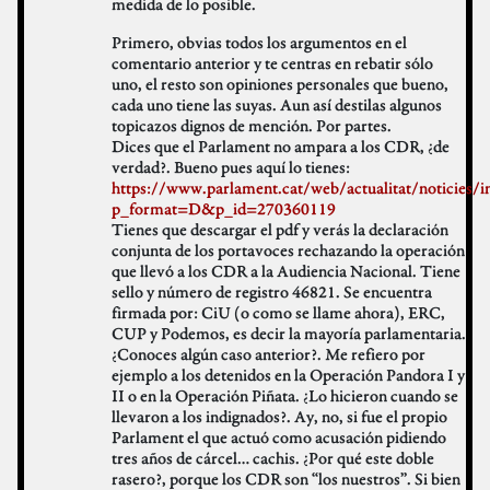
medida de lo posible.
Primero, obvias todos los argumentos en el
comentario anterior y te centras en rebatir sólo
uno, el resto son opiniones personales que bueno,
cada uno tiene las suyas. Aun así destilas algunos
topicazos dignos de mención. Por partes.
Dices que el Parlament no ampara a los CDR, ¿de
verdad?. Bueno pues aquí lo tienes:
https://www.parlament.cat/web/actualitat/noticies/i
p_format=D&p_id=270360119
Tienes que descargar el pdf y verás la declaración
conjunta de los portavoces rechazando la operación
que llevó a los CDR a la Audiencia Nacional. Tiene
sello y número de registro 46821. Se encuentra
firmada por: CiU (o como se llame ahora), ERC,
CUP y Podemos, es decir la mayoría parlamentaria.
¿Conoces algún caso anterior?. Me refiero por
ejemplo a los detenidos en la Operación Pandora I y
II o en la Operación Piñata. ¿Lo hicieron cuando se
llevaron a los indignados?. Ay, no, si fue el propio
Parlament el que actuó como acusación pidiendo
tres años de cárcel… cachis. ¿Por qué este doble
rasero?, porque los CDR son “los nuestros”. Si bien