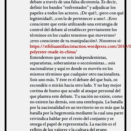
debate a través de una falsa dicotomía. Es decir,
definir los bandos “enfrentados” y adjudicar los
papeles a todos los actores. ¿De qué?, ¿pero con qué
legitimidad?, ¿con la de pertenecer a uno?. ¿Eres
consciente que estás utilizando una estrategia de
control del debate al establecer previamente los
términos en los cuales tenemos que movernos?
¿eres consciente de tu manipulación?. Nosotros sí:
https://stfeliuantifascistaction.wordpress.com/2019
polyester-made-in-china/
Entendemos que no sois independentistas,
separatistas, soberanistas o secesionistas… sois
nacionalistas y aquí es donde os movéis en los
mismos términos que cualquier otro nacionalista.
Sois uno más. Y éste es el debate del que huís, os
escondéis o miráis hacia otro lado. Y no hay mejor
cortina de humo que acudir al ataque personal del
que plantea este debate. Tu nación no existe, como
no existen las demás, son una entelequia. La batalla
por la nacionalidad en un territorio no es más que la
batalla por la hegemonía mediante la cual una parte
reivindica hablar por el resto del conjunto y se
otorga el papel de representarla. La nación es el
reflejo de los valores y la cultura del grupo