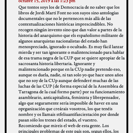
octubre 15, 2019 a las 1:23 pm
Que tontos soys los de Democracia de no saber que los
libros de Jordi Martí Font no son suyos sino antologías
documentales que no le pertenecen más allà de las
contextualizaciones históricas imprescindibles. No
recogen ningún invento sino que dan valor a partes de la
historia del anarquismo que els españolismo militante de
algunos anarquistas nacionalistas del estado han
menospreciado, ignorado o ocultado. Es muy fácil lanzar
mierda y ser tan ignorante o malintencionado para hablar
de esa trama negra de la CUP que se quiere apropiar de la
sacrosanta historia libertaria. Ignorante y
malintencionado porque en la CUp nadie pretendo eso,
aunque os duela, nadie, ni tan solo yo que hace unos años
que no soy de la CUp aunque defenderé muchas de las
luchas de las CUP (de forma especial de la Assemblea de
Tarragona de la cual formo parte) por su funcionamiento
asambleario, anticapitalista, feminista y librepensador,
algo que seguramente sería imposible de haver en una
oprganización que creárais vosotros, los que tenéis
nombre y os llamais stfeliuantifasciestación por donde
pasan sólo los trenes del estado, el vuestro.
Recomiendo que mireis el web de esta gente. Los
principales problemas de este país son, segun ellos, los