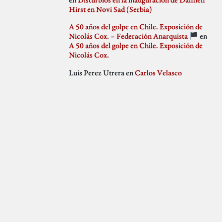
julio 2018
Hirst en Novi Sad (Serbia)
Weblog
junio 2018
mayo 2018
A 50 años del golpe en Chile. Exposición de
abril 2018
Nicolás Cox. – Federación Anarquista
en
marzo 2018
A 50 años del golpe en Chile. Exposición de
febrero 2018
Nicolás Cox.
enero 2018
Luis Perez Utrera
en
Carlos Velasco
diciembre 2017
noviembre 2017
octubre 2017
septiembre 2017
agosto 2017
julio 2017
junio 2017
mayo 2017
abril 2017
marzo 2017
febrero 2017
enero 2017
diciembre 2016
noviembre 2016
octubre 2016
septiembre 2016