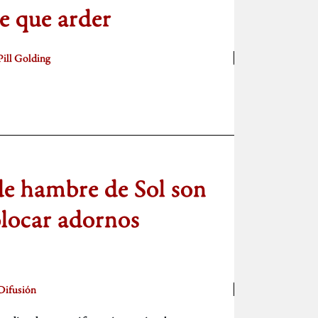
e que arder
Pill Golding
de hambre de Sol son
olocar adornos
Difusión