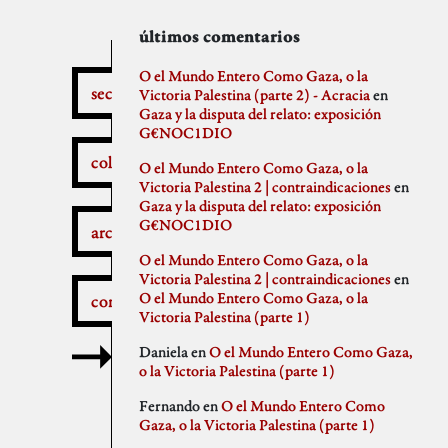
secciones
archivos
autores
últimos comentarios
febrero 2026
aitor
O el Mundo Entero Como Gaza, o la
secciones
enero 2026
Anna Antselovich
Victoria Palestina (parte 2) - Acracia
en
diciembre 2025
Anti Ochoa
Gaza y la disputa del relato: exposición
¿Qué pasa aquí?
noviembre 2025
Archivo De Castro
G€NOC1DIO
noviembre 2023
Chus Martinez
colaboradores
O el Mundo Entero Como Gaza, o la
septiembre 2023
claudia
Victoria Palestina 2 | contraindicaciones
en
julio 2023
Claudio Gallo
Gaza y la disputa del relato: exposición
febrero 2023
Daniel
Autobombo
G€NOC1DIO
junio 2022
Democracia
archivos
mayo 2022
dios
O el Mundo Entero Como Gaza, o la
abril 2022
elenapedrosa
Victoria Palestina 2 | contraindicaciones
en
marzo 2022
Germano Paris
O el Mundo Entero Como Gaza, o la
comentarios
mayo 2021
Gus-Man
Critica a la crítica
Victoria Palestina (parte 1)
abril 2021
Iren Txus
febrero 2021
Joaquín Ivars
Daniela
en
O el Mundo Entero Como Gaza,
enero 2021
Jose A. Miranda
o la Victoria Palestina (parte 1)
diciembre 2020
Julian Vidal
Delincuentes
noviembre 2020
monica
Fernando
en
O el Mundo Entero Como
octubre 2020
Noaz
Gaza, o la Victoria Palestina (parte 1)
septiembre 2020
Pablo