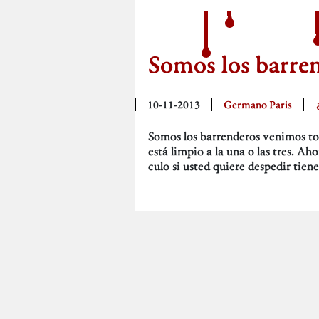
Somos los barre
10-11-2013
Germano Paris
Somos los barrenderos venimos to
está limpio a la una o las tres. Ah
culo si usted quiere despedir tiene
Deep down you k
9-11-2013
Ruben Santiago
¿