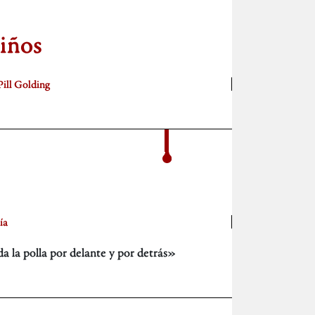
iños
Pill Golding
ía
 la polla por delante y por detrás»