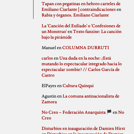
agosto 2020
PSJM
Tapan con pegatinas en hebreo carteles de
julio 2020
Queen of the Bongo
Emiliano Ciarlante | contraindicaciones
en
Difusión
junio 2020
Ruben Santiago
Rabia y órganos. Emiliano Ciarlante
mayo 2020
Santi Ochoa
abril 2020
Seccion Madrid
La 'Canción del Exiliado' o 'Confesiones de
marzo 2020
tipo gris
un Monstruo'
en
Texto fanzine: La canción
febrero 2020
bajo la pirámide
Idioteces
enero 2020
Manuel
en
COLUMNA DURRUTI
diciembre 2019
noviembre 2019
carlos
en
Una duda en la noche: ¿Está
octubre 2019
mutando lo espectacular integrado hacia lo
Memoria Histórica
septiembre 2019
espectacular zombie? // Carlos García de
julio 2019
Castro
junio 2019
mayo 2019
ElPayes
en
Cultura Quinqui
abril 2019
Pill Golding
marzo 2019
Agustin
en
La comuna antinacionalista de
febrero 2019
Zamora
enero 2019
diciembre 2018
No Creo – Federación Anarquista
en
No
noviembre 2018
Sin categoría
Creo
octubre 2018
septiembre 2018
Disturbios en inauguración de Damien Hirst
agosto 2018
en
Disturbios en la inauguración de Damien