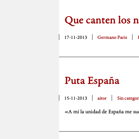
Que canten los n
17-11-2013
Germano Paris
Puta España
15-11-2013
aitor
Sin categor
«A mí la unidad de España me suda